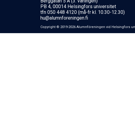
Berggatan 5 A (3. våningen)
PB 4, 00014 Helsingfors universitet
tfn 050 448 4120 (må-fr kl. 10.30-12.30)
hu@alumnforeningen.fi
Copyright © 2019-2026 Alumnföreningen vid Helsing­fors uni­ver