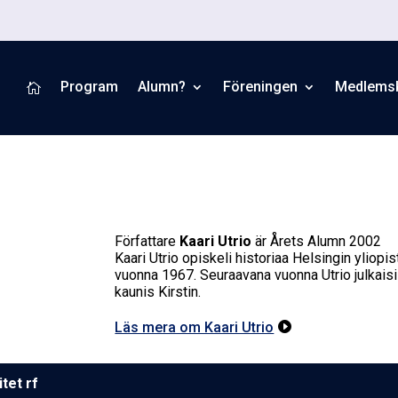
Program
Alumn?
Föreningen
Medlems

Författare
Kaari Utrio
är Årets Alumn 2002
Kaari Utrio opiskeli historiaa Helsingin yliopis
vuonna 1967. Seuraavana vuonna Utrio julkais
kaunis Kirstin.
Läs mera om Kaari Utrio

­tet rf