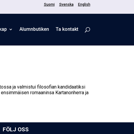
Suomi
Svenska
English
kap
Alumnbutiken
Ta kontakt
tossa ja valmistui filosofian kandidaatiksi
i ensimmäisen romaaninsa Kartanonherra ja
FÖLJ OSS