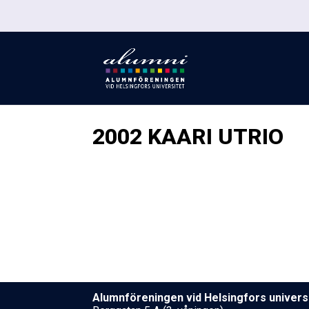
2002 KAARI UTRIO
Alumnföreningen vid Helsing­fors uni­ver­si