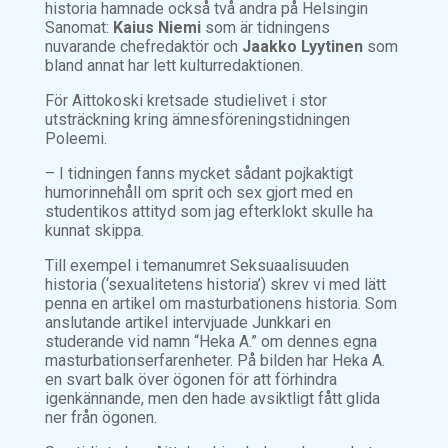
historia hamnade också två andra på Helsingin
Sanomat:
Kaius Niemi
som är tidningens
nuvarande chefredaktör och
Jaakko Lyytinen
som
bland annat har lett kulturredaktionen.
För Aittokoski kretsade studielivet i stor
utsträckning kring ämnesföreningstidningen
Poleemi.
– I tidningen fanns mycket sådant pojkaktigt
humorinnehåll om sprit och sex gjort med en
studentikos attityd som jag efterklokt skulle ha
kunnat skippa.
Till exempel i temanumret
Seksuaalisuuden
historia
(‘sexualitetens historia’) skrev vi med lätt
penna en artikel om masturbationens historia. Som
anslutande artikel intervjuade Junkkari en
studerande vid namn “Heka A.” om dennes egna
masturbationserfarenheter. På bilden har Heka A.
en svart balk över ögonen för att förhindra
igenkännande, men den hade avsiktligt fått glida
ner från ögonen.