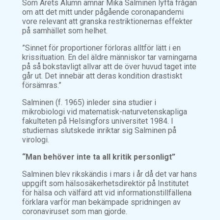
Som Årets Alumn ämnar Mika Salminen lyfta frågan
om att det mitt under pågående coronapandemi
vore relevant att granska restriktionernas effekter
på samhället som helhet.
”Sinnet för proportioner förloras alltför lätt i en
krissituation. En del äldre människor tar varningarna
på så bokstavligt allvar att de över huvud taget inte
går ut. Det innebär att deras kondition drastiskt
försämras.”
Salminen (f. 1965) inleder sina studier i
mikrobiologi vid matematisk-naturvetenskapliga
fakulteten på Helsingfors universitet 1984. I
studiernas slutskede inriktar sig Salminen på
virologi.
“Man behöver inte ta all kritik personligt”
Salminen blev rikskändis i mars i år då det var hans
uppgift som hälsosäkerhetsdirektör på Institutet
för hälsa och välfärd att vid informationstillfällena
förklara varför man bekämpade spridningen av
coronaviruset som man gjorde.