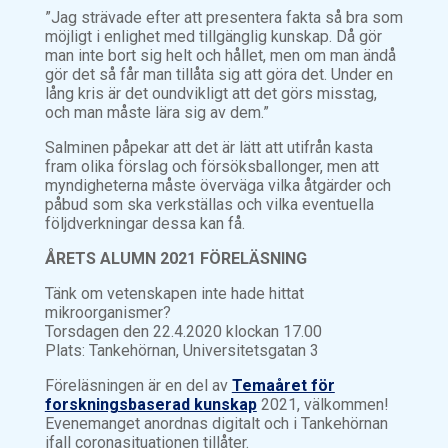
”Jag strävade efter att presentera fakta så bra som
möjligt i enlighet med tillgänglig kunskap. Då gör
man inte bort sig helt och hållet, men om man ändå
gör det så får man tillåta sig att göra det. Under en
lång kris är det oundvikligt att det görs misstag,
och man måste lära sig av dem.”
Salminen påpekar att det är lätt att utifrån kasta
fram olika förslag och försöksballonger, men att
myndigheterna måste överväga vilka åtgärder och
påbud som ska verkställas och vilka eventuella
följdverkningar dessa kan få.
ÅRETS ALUMN 2021 FÖRELÄSNING
Tänk om vetenskapen inte hade hittat
mikroorganismer?
Torsdagen den 22.4.2020 klockan 17.00
Plats: Tankehörnan, Universitetsgatan 3
Föreläsningen är en del av
Temaåret för
forskningsbaserad kunskap
2021, välkommen!
Evenemanget anordnas digitalt och i Tankehörnan
ifall coronasituationen tillåter.