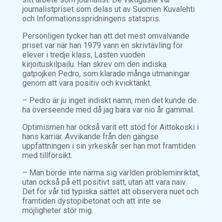
journalistpriset som delas ut av Suomen Kuvalehti
och Informationsspridningens statspris.
Personligen tycker han att det mest omvälvande
priset var när han 1979 vann en skrivtävling för
elever i tredje klass, Lasten vuoden
kirjoituskilpailu. Han skrev om den indiska
gatpojken Pedro, som klarade många utmaningar
genom att vara positiv och kvicktänkt.
– Pedro är ju inget indiskt namn, men det kunde de
ha överseende med då jag bara var nio år gammal.
Optimismen har också varit ett stöd för Aittokoski i
hans karriär. Avvikande från den gängse
uppfattningen i sin yrkeskår ser han mot framtiden
med tillförsikt.
– Man borde inte närma sig världen probleminriktat,
utan också på ett positivt sätt, utan att vara naiv.
Det för vår tid typiska sättet att observera nuet och
framtiden dystopibetonat och att inte se
möjligheter stör mig.