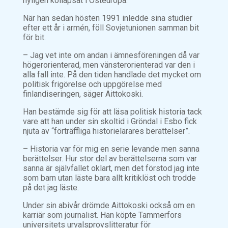
nyligen kollapsat i Östeuropa.
När han sedan hösten 1991 inledde sina studier
efter ett år i armén, föll Sovjetunionen samman bit
för bit.
– Jag vet inte om andan i ämnesföreningen då var
högerorienterad, men vänsterorienterad var den i
alla fall inte. På den tiden handlade det mycket om
politisk frigörelse och uppgörelse med
finlandiseringen, säger Aittokoski.
Han bestämde sig för att läsa politisk historia tack
vare att han under sin skoltid i Gröndal i Esbo fick
njuta av “förträffliga historielärares berättelser”.
– Historia var för mig en serie levande men sanna
berättelser. Hur stor del av berättelserna som var
sanna är självfallet oklart, men det förstod jag inte
som barn utan läste bara allt kritiklöst och trodde
på det jag läste.
Under sin abivår drömde Aittokoski också om en
karriär som journalist. Han köpte Tammerfors
universitets urvalsprovslitteratur för