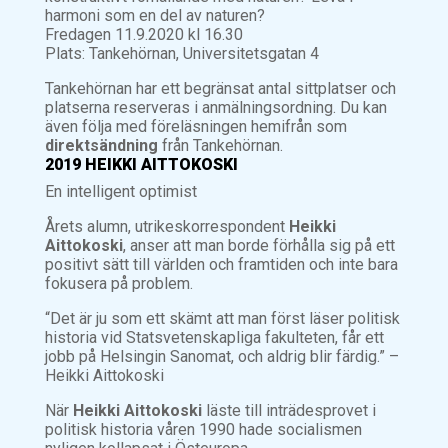
harmoni som en del av naturen?
Fredagen 11.9.2020 kl 16.30
Plats: Tankehörnan, Universitetsgatan 4
Tankehörnan har ett begränsat antal sittplatser och
platserna reserveras i anmälningsordning. Du kan
även följa med föreläsningen hemifrån som
direktsändning
från Tankehörnan.
2019 HEIKKI AITTOKOSKI
En intelligent optimist
Årets alumn, utrikeskorrespondent
Heikki
Aittokoski
, anser att man borde förhålla sig på ett
positivt sätt till världen och framtiden och inte bara
fokusera på problem.
“Det är ju som ett skämt att man först läser politisk
historia vid Statsvetenskapliga fakulteten, får ett
jobb på Helsingin Sanomat, och aldrig blir färdig.” –
Heikki Aittokoski
När
Heikki Aittokoski
läste till inträdesprovet i
politisk historia våren 1990 hade socialismen