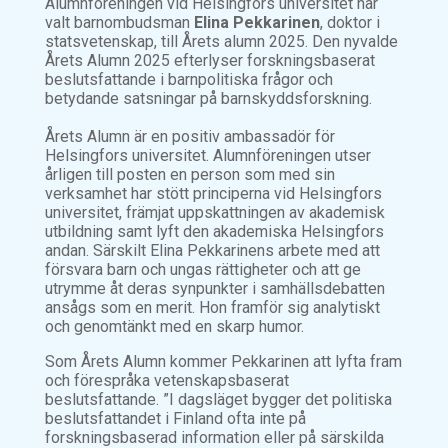
Alumnföreningen vid Helsingfors universitet har
valt barnombudsman
Elina Pekkarinen
, doktor i
statsvetenskap, till Årets alumn 2025. Den nyvalde
Årets Alumn 2025 efterlyser forskningsbaserat
beslutsfattande i barnpolitiska frågor och
betydande satsningar på barnskyddsforskning.
Årets Alumn är en positiv ambassadör för
Helsingfors universitet. Alumnföreningen utser
årligen till posten en person som med sin
verksamhet har stött principerna vid Helsingfors
universitet, främjat uppskattningen av akademisk
utbildning samt lyft den akademiska Helsingfors
andan. Särskilt Elina Pekkarinens arbete med att
försvara barn och ungas rättigheter och att ge
utrymme åt deras synpunkter i samhällsdebatten
ansågs som en merit. Hon framför sig analytiskt
och genomtänkt med en skarp humor.
Som Årets Alumn kommer Pekkarinen att lyfta fram
och förespråka vetenskapsbaserat
beslutsfattande. ”I dagsläget bygger det politiska
beslutsfattandet i Finland ofta inte på
forskningsbaserad information eller på särskilda