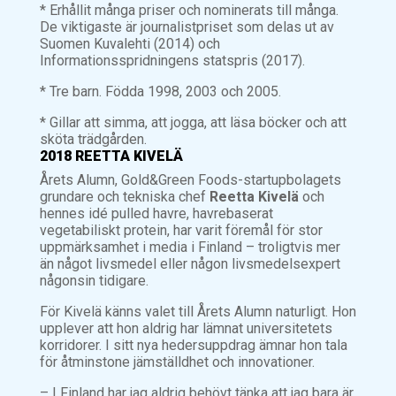
* Erhållit många priser och nominerats till många.
De viktigaste är journalistpriset som delas ut av
Suomen Kuvalehti (2014) och
Informationsspridningens statspris (2017).
* Tre barn. Födda 1998, 2003 och 2005.
* Gillar att simma, att jogga, att läsa böcker och att
sköta trädgården.
2018 REETTA KIVELÄ
Årets Alumn, Gold&Green Foods-startupbolagets
grundare och tekniska chef
Reetta Kivelä
och
hennes idé pulled havre, havrebaserat
vegetabiliskt protein, har varit föremål för stor
uppmärksamhet i media i Finland – troligtvis mer
än något livsmedel eller någon livsmedelsexpert
någonsin tidigare.
För Kivelä känns valet till Årets Alumn naturligt. Hon
upplever att hon aldrig har lämnat universitetets
korridorer. I sitt nya hedersuppdrag ämnar hon tala
för åtminstone jämställdhet och innovationer.
– I Finland har jag aldrig behövt tänka att jag bara är