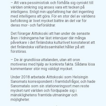
– Att vara pessimistisk och förhålla sig cyniskt till
världen omkring sig anses vara ett tecken på
intelligens. Enligt min uppfattning har det ingenting
med intelligens att göra. För en stor del av världens
befolkning är livet mycket bättre än det var för
deras mor- och farföräldrar.
Det förargar Aittokoski att han under de senaste
åren i tidningarna har läst intervjuer där många
påverkare i det finländska kulturlivet konstaterat att
det finländska välfärdssamhället håller på att
förstöras.
– De är grundlösa uttalanden, utan att oron
motiveras med hjälp av konkreta fakta. Sådana lösa
kommentarer stör mig väldigt mycket.
Under 2018 arbetade Aittokoski som Helsingin
Sanomats korrespondent i framtidsfrågor, och hade
Sanomatalo som sin stationeringsort men reste
mycket runt världen och fördjupade sig i
mänsklighetens framtida utmaningar och
möjligheter.