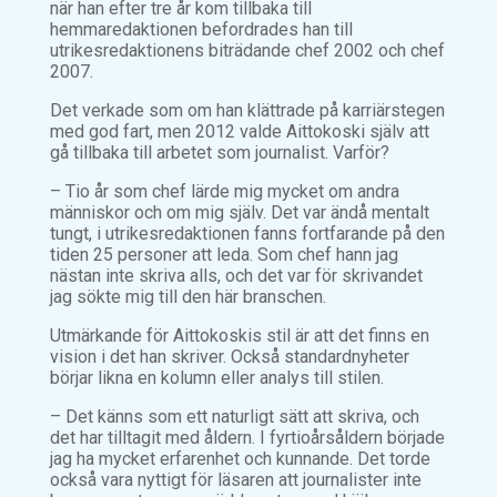
när han efter tre år kom tillbaka till
hemmaredaktionen befordrades han till
utrikesredaktionens biträdande chef 2002 och chef
2007.
Det verkade som om han klättrade på karriärstegen
med god fart, men 2012 valde Aittokoski själv att
gå tillbaka till arbetet som journalist. Varför?
– Tio år som chef lärde mig mycket om andra
människor och om mig själv. Det var ändå mentalt
tungt, i utrikesredaktionen fanns fortfarande på den
tiden 25 personer att leda. Som chef hann jag
nästan inte skriva alls, och det var för skrivandet
jag sökte mig till den här branschen.
Utmärkande för Aittokoskis stil är att det finns en
vision i det han skriver. Också standardnyheter
börjar likna en kolumn eller analys till stilen.
– Det känns som ett naturligt sätt att skriva, och
det har tilltagit med åldern. I fyrtioårsåldern började
jag ha mycket erfarenhet och kunnande. Det torde
också vara nyttigt för läsaren att journalister inte