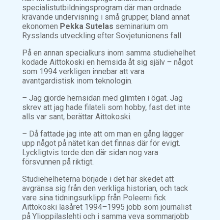
specialistutbildningsprogram där man ordnade
krävande undervisning i små grupper, bland annat
ekonomen
Pekka Sutelas
seminarium om
Rysslands utveckling efter Sovjetunionens fall.
På en annan specialkurs inom samma studiehelhet
kodade Aittokoski en hemsida åt sig själv – något
som 1994 verkligen innebar att vara
avantgardistisk inom teknologin.
– Jag gjorde hemsidan med glimten i ögat. Jag
skrev att jag hade filateli som hobby, fast det inte
alls var sant, berättar Aittokoski.
– Då fattade jag inte att om man en gång lägger
upp något på nätet kan det finnas där för evigt.
Lyckligtvis torde den där sidan nog vara
försvunnen på riktigt.
Studiehelheterna började i det här skedet att
avgränsa sig från den verkliga historian, och tack
vare sina tidningsurklipp från Poleemi fick
Aittokoski läsåret 1994–1995 jobb som journalist
på Ylioppilaslehti och i samma veva sommarjobb