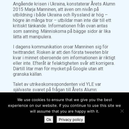
Angående krisen i Ukraina, konstaterar Årets Alumn
2015 Marja Manninen, att även om nivån på
utbildning i både Ukraina och Ryssland är hög –
högre än många tror – utbildar man inte där till ett
kritiskt tänkande. Informationen från ovan antas
som sanning. Människorna på bägge sidor är lika
lätta att manipulera.
I dagens kommunikation oroar Manninen sig för
twittrandet. Risken är att den första tweeten blir
kvar i minnet oberoende om informationen är riktigt
eller inte. Efteråt är felaktigheten svår att korrigera.
Därtill litar man för mycket på Google utan att
granska källan.
Talet av utrikeskorrespondenten vid YLE var
självaste svaret på frågan till Årets Alumn:
Var får en finländsk korrespondent i de rådande
We use cookies to ensure that we give you the best
omständigheterna de andliga resurser med vilka
experience on our website. If you continue to use this site we
man kan finna och förmedla till sitt hemland det
will assume that you are happy with it.
man själv anser vara korrekt information?
Ok
Privacy policy
”En finländsk korrespondent finner de nödvändiga