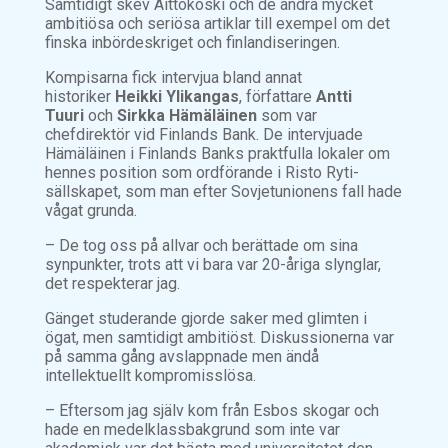
Samtidigt skev Aittokoski och de andra mycket
ambitiösa och seriösa artiklar till exempel om det
finska inbördeskriget och finlandiseringen.
Kompisarna fick intervjua bland annat
historiker
Heikki Ylikangas
, författare
Antti
Tuuri
och
Sirkka Hämäläinen
som var
chefdirektör vid Finlands Bank. De intervjuade
Hämäläinen i Finlands Banks praktfulla lokaler om
hennes position som ordförande i Risto Ryti-
sällskapet, som man efter Sovjetunionens fall hade
vågat grunda.
– De tog oss på allvar och berättade om sina
synpunkter, trots att vi bara var 20-åriga slynglar,
det respekterar jag.
Gänget studerande gjorde saker med glimten i
ögat, men samtidigt ambitiöst. Diskussionerna var
på samma gång avslappnade men ändå
intellektuellt kompromisslösa.
– Eftersom jag själv kom från Esbos skogar och
hade en medelklassbakgrund som inte var