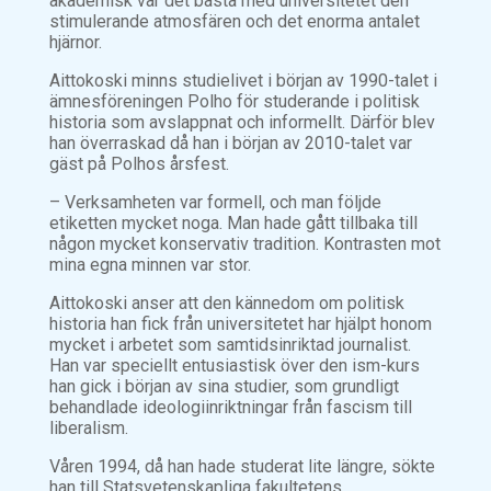
akademisk var det bästa med universitetet den
stimulerande atmosfären och det enorma antalet
hjärnor.
Aittokoski minns studielivet i början av 1990-talet i
ämnesföreningen Polho för studerande i politisk
historia som avslappnat och informellt. Därför blev
han överraskad då han i början av 2010-talet var
gäst på Polhos årsfest.
– Verksamheten var formell, och man följde
etiketten mycket noga. Man hade gått tillbaka till
någon mycket konservativ tradition. Kontrasten mot
mina egna minnen var stor.
Aittokoski anser att den kännedom om politisk
historia han fick från universitetet har hjälpt honom
mycket i arbetet som samtidsinriktad journalist.
Han var speciellt entusiastisk över den ism-kurs
han gick i början av sina studier, som grundligt
behandlade ideologiinriktningar från fascism till
liberalism.
Våren 1994, då han hade studerat lite längre, sökte
han till Statsvetenskapliga fakultetens