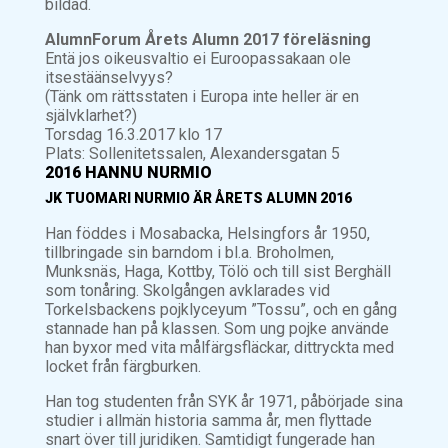
bildad.
AlumnForum Årets Alumn 2017 föreläsning
Entä jos oikeusvaltio ei Euroopassakaan ole
itsestäänselvyys?
(Tänk om rättsstaten i Europa inte heller är en
självklarhet?)
Torsdag 16.3.2017 klo 17
Plats: Sollenitetssalen, Alexandersgatan 5
2016 HANNU NURMIO
JK TUOMARI NURMIO ÄR ÅRETS ALUMN 2016
Han föddes i Mosabacka, Helsingfors år 1950,
tillbringade sin barndom i bl.a. Broholmen,
Munksnäs, Haga, Kottby, Tölö och till sist Berghäll
som tonåring. Skolgången avklarades vid
Torkelsbackens pojklyceyum ”Tossu”, och en gång
stannade han på klassen. Som ung pojke använde
han byxor med vita målfärgsfläckar, dittryckta med
locket från färgburken.
Han tog studenten från SYK år 1971, påbörjade sina
studier i allmän historia samma år, men flyttade
snart över till juridiken. Samtidigt fungerade han