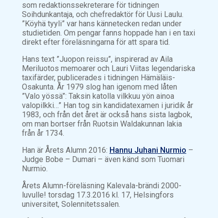
som redaktionssekreterare för tidningen
Soihdunkantaja, och chefredaktör för Uusi Laulu.
”Köyhä tyyli” var hans kännetecken redan under
studietiden. Om pengar fanns hoppade han i en taxi
direkt efter föreläsningarna för att spara tid.
Hans text ”Juopon reissu”, inspirerad av Aila
Meriluotos memoarer och Lauri Viitas legendariska
taxifärder, publicerades i tidningen Hämäläis-
Osakunta. År 1979 slog han igenom med låten
”Valo yössä”: Taksin katolla vilkkuu yön ainoa
valopilkki…” Han tog sin kandidatexamen i juridik år
1983, och från det året är också hans sista lagbok,
om man bortser från Ruotsin Waldakunnan lakia
från år 1734.
Han är Årets Alumn 2016:
Hannu Juhani Nurmio
–
Judge Bobe – Dumari – även känd som Tuomari
Nurmio.
Årets Alumn-föreläsning Kalevala-brändi 2000-
luvulle! torsdag 17.3.2016 kl. 17, Helsingfors
universitet, Solennitetssalen.