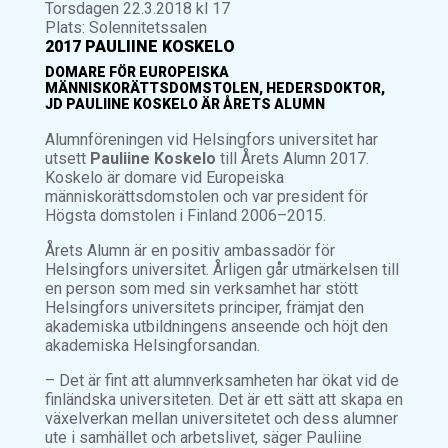
Torsdagen 22.3.2018 kl 17
Plats: Solennitetssalen
2017 PAULIINE KOSKELO
DOMARE FÖR EUROPEISKA
MÄNNISKORÄTTSDOMSTOLEN, HEDERSDOKTOR,
JD PAULIINE KOSKELO ÄR ÅRETS ALUMN
Alumnföreningen vid Helsingfors universitet har
utsett
Pauliine Koskelo
till Årets Alumn 2017.
Koskelo är domare vid Europeiska
människorättsdomstolen och var president för
Högsta domstolen i Finland 2006–2015.
Årets Alumn är en positiv ambassadör för
Helsingfors universitet. Årligen går utmärkelsen till
en person som med sin verksamhet har stött
Helsingfors universitets principer, främjat den
akademiska utbildningens anseende och höjt den
akademiska Helsingforsandan.
– Det är fint att alumnverksamheten har ökat vid de
finländska universiteten. Det är ett sätt att skapa en
växelverkan mellan universitetet och dess alumner
ute i samhället och arbetslivet, säger Pauliine