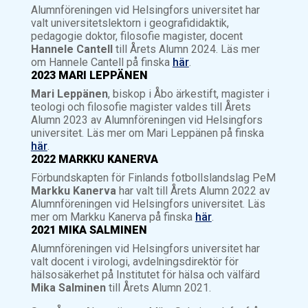
Alumnföreningen vid Helsingfors universitet har
valt universitetslektorn i geografididaktik,
pedagogie doktor, filosofie magister, docent
Hannele Cantell
till Årets Alumn 2024. Läs mer
om Hannele Cantell på finska
här
.
2023 MARI LEPPÄNEN
Mari Leppänen
, biskop i Åbo ärkestift, magister i
teologi och filosofie magister valdes till Årets
Alumn 2023 av Alumnföreningen vid Helsingfors
universitet. Läs mer om Mari Leppänen på finska
här
.
2022 MARKKU KANERVA
Förbundskapten för Finlands fotbollslandslag PeM
Markku Kanerva
har valt till Årets Alumn 2022 av
Alumnföreningen vid Helsingfors universitet. Läs
mer om Markku Kanerva på finska
här
.
2021 MIKA SALMINEN
Alumnföreningen vid Helsingfors universitet har
valt docent i virologi, avdelningsdirektör för
hälsosäkerhet på Institutet för hälsa och välfärd
Mika Salminen
till Årets Alumn 2021.