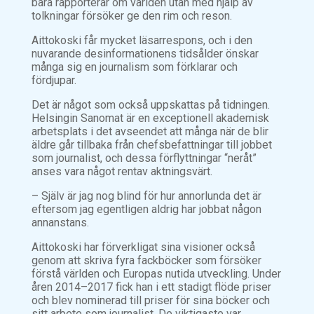
bara rapporterar om världen utan med hjälp av
tolkningar försöker ge den rim och reson.
Aittokoski får mycket läsarrespons, och i den
nuvarande desinformationens tidsålder önskar
många sig en journalism som förklarar och
fördjupar.
Det är något som också uppskattas på tidningen.
Helsingin Sanomat är en exceptionell akademisk
arbetsplats i det avseendet att många när de blir
äldre går tillbaka från chefsbefattningar till jobbet
som journalist, och dessa förflyttningar “neråt”
anses vara något rentav aktningsvärt.
– Själv är jag nog blind för hur annorlunda det är
eftersom jag egentligen aldrig har jobbat någon
annanstans.
Aittokoski har förverkligat sina visioner också
genom att skriva fyra fackböcker som försöker
förstå världen och Europas nutida utveckling. Under
åren 2014–2017 fick han i ett stadigt flöde priser
och blev nominerad till priser för sina böcker och
sitt arbete som journalist. De viktigaste var