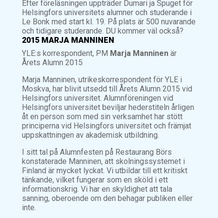
Efter föreläsningen uppträder Dumari ja Spuget för
Helsingfors universitets alumner och studerande i
Le Bonk med start kl. 19. På plats är 500 nuvarande
och tidigare studerande. DU kommer väl också?
2015 MARJA MANNINEN
YLE:s korrespondent, PM
Marja Manninen
är
Årets Alumn 2015
Marja Manninen, utrikeskorrespondent för YLE i
Moskva, har blivit utsedd till Årets Alumn 2015 vid
Helsingfors universitet. Alumnföreningen vid
Helsingfors universitet beviljar hederstiteln årligen
åt en person som med sin verksamhet har stött
principerna vid Helsingfors universitet och främjat
uppskattningen av akademisk utbildning.
I sitt tal på Alumnfesten på Restaurang Börs
konstaterade Manninen, att skolningssystemet i
Finland är mycket lyckat. Vi utbildar till ett kritiskt
tänkande, vilket fungerar som en sköld i ett
informationskrig. Vi har en skyldighet att tala
sanning, oberoende om den behagar publiken eller
inte.