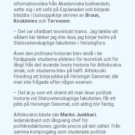
informationslära från Akademiska bokhandeln,
satte sig i ett café på Esplanaden och började
bläddra i
Uutisoppikirja
skriven av
Bruun,
Koskimies
och
Tervonen
.
– Det var ofattbart teoretiskt trams. Jag tänkte att
sådant här tänker jag inte läsa, jag börjar hellre på
Statsvetenskapliga fakulteten i Helsingfors.
Även den politiska historian blev ändå i de
fördjupade studierna alldeles för teoretisk och för
långt från det levande livets historia för Aittokoskis
smak, och studierna blev på hälft. Aittokoski
föredrog att börja jobba på Helsingin Sanomat, där
man inte frågade efter någon examen.
– Det är ju som ett skämt att man läser politisk
historia vid Statsvetenskapliga fakulteten, får ett
jobb på Helsingin Sanomat, och aldrig blir färdig.
Aittokoskis bästa vän
Marko Junkkari
,
ledarskribent och långvarig chef för
politikredaktionen, gjorde precis på det sättet. Från
samma kompisgäng som studerade politisk