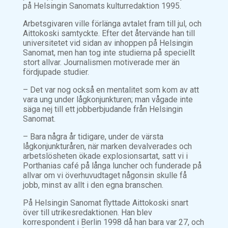
på Helsingin Sanomats kulturredaktion 1995.
Arbetsgivaren ville förlänga avtalet fram till jul, och
Aittokoski samtyckte. Efter det återvände han till
universitetet vid sidan av inhoppen på Helsingin
Sanomat, men han tog inte studierna på speciellt
stort allvar. Journalismen motiverade mer än
fördjupade studier.
– Det var nog också en mentalitet som kom av att
vara ung under lågkonjunkturen; man vågade inte
säga nej till ett jobberbjudande från Helsingin
Sanomat.
– Bara några år tidigare, under de värsta
lågkonjunkturåren, när marken devalverades och
arbetslösheten ökade explosionsartat, satt vi i
Porthanias café på långa luncher och funderade på
allvar om vi överhuvudtaget någonsin skulle få
jobb, minst av allt i den egna branschen.
På Helsingin Sanomat flyttade Aittokoski snart
över till utrikesredaktionen. Han blev
korrespondent i Berlin 1998 då han bara var 27, och