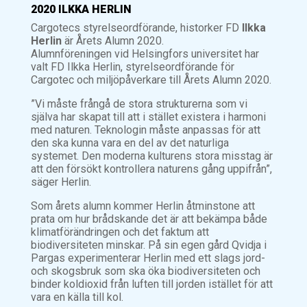
2020 ILKKA HERLIN
Cargotecs styrelseordförande, historker FD
Ilkka
Herlin
är Årets Alumn 2020.
Alumnföreningen vid Helsingfors universitet har
valt FD Ilkka Herlin, styrelseordförande för
Cargotec och miljöpåverkare till Årets Alumn 2020.
”Vi måste frångå de stora strukturerna som vi
själva har skapat till att i stället existera i harmoni
med naturen. Teknologin måste anpassas för att
den ska kunna vara en del av det naturliga
systemet. Den moderna kulturens stora misstag är
att den försökt kontrollera naturens gång uppifrån”
,
säger Herlin.
Som årets alumn kommer Herlin åtminstone att
prata om hur brådskande det är att bekämpa både
klimatförändringen och det faktum att
biodiversiteten minskar. På sin egen gård Qvidja i
Pargas experimenterar Herlin med ett slags jord-
och skogsbruk som ska öka biodiversiteten och
binder koldioxid från luften till jorden istället för att
vara en källa till kol.