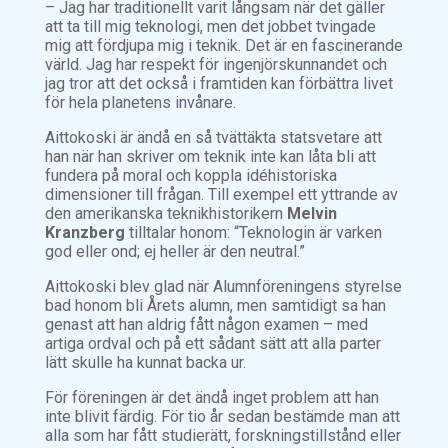
– Jag har traditionellt varit långsam när det gäller
att ta till mig teknologi, men det jobbet tvingade
mig att fördjupa mig i teknik. Det är en fascinerande
värld. Jag har respekt för ingenjörskunnandet och
jag tror att det också i framtiden kan förbättra livet
för hela planetens invånare.
Aittokoski är ändå en så tvättäkta statsvetare att
han när han skriver om teknik inte kan låta bli att
fundera på moral och koppla idéhistoriska
dimensioner till frågan. Till exempel ett yttrande av
den amerikanska teknikhistorikern
Melvin
Kranzberg
tilltalar honom: “Teknologin är varken
god eller ond; ej heller är den neutral.”
Aittokoski blev glad när Alumnföreningens styrelse
bad honom bli Årets alumn, men samtidigt sa han
genast att han aldrig fått någon examen – med
artiga ordval och på ett sådant sätt att alla parter
lätt skulle ha kunnat backa ur.
För föreningen är det ändå inget problem att han
inte blivit färdig. För tio år sedan bestämde man att
alla som har fått studierätt, forskningstillstånd eller