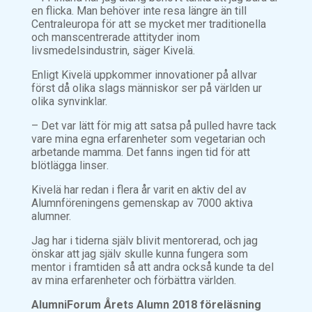
en flicka. Man behöver inte resa längre än till
Centraleuropa för att se mycket mer traditionella
och manscentrerade attityder inom
livsmedelsindustrin
, säger Kivelä.
Enligt Kivelä uppkommer innovationer på allvar
först då olika slags människor ser på världen ur
olika synvinklar.
–
Det var lätt för mig att satsa på pulled havre tack
vare mina egna erfarenheter som vegetarian och
arbetande mamma. Det fanns ingen tid för att
blötlägga linser
.
Kivelä har redan i flera år varit en aktiv del av
Alumnföreningens gemenskap av 7000 aktiva
alumner.
Jag har i tiderna själv blivit mentorerad, och jag
önskar att jag själv skulle kunna fungera som
mentor i framtiden så att andra också kunde ta del
av mina erfarenheter och förbättra världen.
AlumniForum Årets Alumn 2018 föreläsning