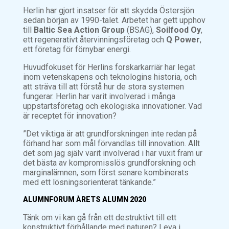
Herlin har gjort insatser för att skydda Östersjön
sedan början av 1990-talet. Arbetet har gett upphov
till
Baltic Sea Action Group
(BSAG),
Soilfood Oy
,
ett regenerativt återvinningsföretag och
Q Power
,
ett företag för förnybar energi.
Huvudfokuset för Herlins forskarkarriär har legat
inom vetenskapens och teknologins historia, och
att sträva till att förstå hur de stora systemen
fungerar. Herlin har varit involverad i många
uppstartsföretag och ekologiska innovationer. Vad
är receptet för innovation?
”Det viktiga är att grundforskningen inte redan på
förhand har som mål förvandlas till innovation. Allt
det som jag själv varit involverad i har vuxit fram ur
det bästa av kompromisslös grundforskning och
marginalämnen, som först senare kombinerats
med ett lösningsorienterat tänkande.”
ALUMNFORUM ÅRETS ALUMN 2020
Tänk om vi kan gå från ett destruktivt till ett
konstruktivt förhållande med naturen? Leva i