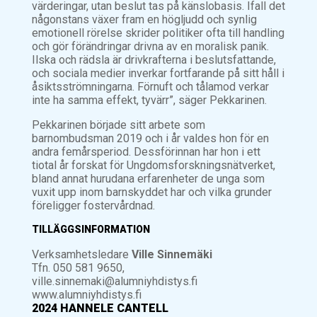
värderingar, utan beslut tas på känslobasis. Ifall det
någonstans växer fram en högljudd och synlig
emotionell rörelse skrider politiker ofta till handling
och gör förändringar drivna av en moralisk panik.
Ilska och rädsla är drivkrafterna i beslutsfattande,
och sociala medier inverkar fortfarande på sitt håll i
åsiktsströmningarna. Förnuft och tålamod verkar
inte ha samma effekt, tyvärr”, säger Pekkarinen.
Pekkarinen började sitt arbete som
barnombudsman 2019 och i år valdes hon för en
andra femårsperiod. Dessförinnan har hon i ett
tiotal år forskat för Ungdomsforskningsnätverket,
bland annat hurudana erfarenheter de unga som
vuxit upp inom barnskyddet har och vilka grunder
föreligger fostervårdnad.
TILLÄGGSINFORMATION
Verksamhetsledare
Ville Sinnemäki
Tfn. 050 581 9650,
ville.sinnemaki@alumniyhdistys.fi
www.alumniyhdistys.fi
2024 HANNELE CANTELL