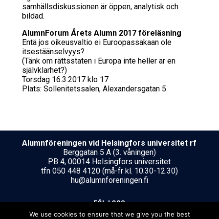
samhällsdiskussionen är öppen, analytisk och
bildad.
AlumnForum Årets Alumn 2017 föreläsning
Entä jos oikeusvaltio ei Euroopassakaan ole
itsestäänselvyys?
(Tänk om rättsstaten i Europa inte heller är en
självklarhet?)
Torsdag 16.3.2017 klo 17
Plats: Sollenitetssalen, Alexandersgatan 5
Alumnföreningen vid Helsing­fors uni­ver­si­tet rf
Berggatan 5 A (3. våningen)
PB 4, 00014 Helsingfors universitet
tfn 050 448 4120 (må-fr kl. 10.30-12.30)
hu@alumnforeningen.fi
FÖLJ OSS
We use cookies to ensure that we give you the best