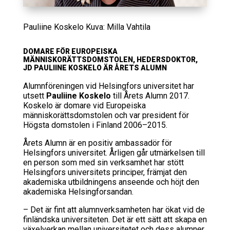
Pauliine Koskelo Kuva: Milla Vahtila
DOMARE FÖR EUROPEISKA
MÄNNISKORÄTTSDOMSTOLEN, HEDERSDOKTOR,
JD PAULIINE KOSKELO ÄR ÅRETS ALUMN
Alumnföreningen vid Helsingfors universitet har
utsett
Pauliine Koskelo
till Årets Alumn 2017.
Koskelo är domare vid Europeiska
människorättsdomstolen och var president för
Högsta domstolen i Finland 2006–2015.
Årets Alumn är en positiv ambassadör för
Helsingfors universitet. Årligen går utmärkelsen till
en person som med sin verksamhet har stött
Helsingfors universitets principer, främjat den
akademiska utbildningens anseende och höjt den
akademiska Helsingforsandan.
– Det är fint att alumnverksamheten har ökat vid de
finländska universiteten. Det är ett sätt att skapa en
växelverkan mellan universitetet och dess alumner