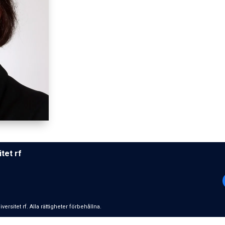
­tet rf
­si­tet rf. Alla rättigheter förbehållna.