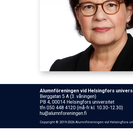
Alumnföreningen vid Helsing­fors uni­ver­si
Berggatan 5 A (3. våningen)
PB 4, 00014 Helsingfors universitet
tfn 050 448 4120 (må-fr kl. 10.30-12.30)
hu@alumnforeningen.fi
Copyright © 2019-2026 Alumnföreningen vid Helsing­fors uni­ver