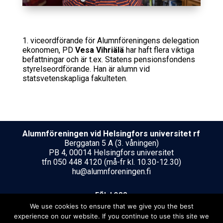
1. viceordförande för Alumnföreningens delegation
ekonomen, PD
Vesa Vihriälä
har haft flera viktiga
befattningar och är t.ex. Statens pensionsfondens
styrelseordförande. Han är alumn vid
statsvetenskapliga fakulteten.
Alumnföreningen vid Helsing­fors uni­ver­si­tet rf
Berggatan 5 A (3. våningen)
PB 4, 00014 Helsingfors universitet
tfn 050 448 4120 (må-fr kl. 10.30-12.30)
hu@alumnforeningen.fi
FÖLJ OSS
We use cookies to ensure that we give you the best
experience on our website. If you continue to use this site we