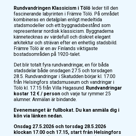
Rundvandringen Klassicism i Tölö
leder till den
fascinerande labyrinten i Främre Tölö. På området
kombineras en detaljplan enligt medeltida
stadsmodeller och ett byggnadsbestånd som
representerar nordisk klassicism. Byggnaderna
kännetecknas av värdefull och diskret elegant
arkitektur och strävan efter en enhetlig stadsbild.
Främre Tölö är en av Finlands viktigaste
bostadsområden på 1920-talet.
Det blir totalt fyra rundvandringar, en för båda
stadsdelar både onsdagen 27.5 och torsdagen
28.5. Rundvandringar i Skatudden börjar kl. 17.00
från Helsingfors stadsmuseum och vandringar i
Tölö kl. 17.15 från Villa Hagasund.
Rundvandringar
kostar 12 € / person
och varje tur rymmer 25
alumner. Anmälan är bindande.
Evenemanget är fullbokat. Du kan anmäla dig i
kön via länken nedan.
Onsdag 27.5.2026 och torsdag 28.5.2026
klockan 17.00 och 17.15, start från Helsingfors