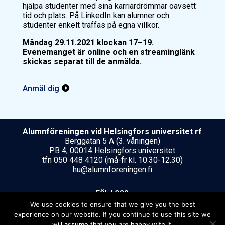
hjälpa studenter med sina karriärdrömmar oavsett
tid och plats. På LinkedIn kan alumner och
studenter enkelt träffas på egna villkor.
Måndag 29.11.2021 klockan 17–19.
Evenemanget är online och en streaminglänk
skickas separat till de anmälda.
Anmäl dig

Alumnföreningen vid Helsing­fors uni­ver­si­tet rf
Berggatan 5 A (3. våningen)
PB 4, 00014 Helsingfors universitet
tfn 050 448 4120 (må-fr kl. 10.30-12.30)
hu@alumnforeningen.fi
FÖLJ OSS
We use cookies to ensure that we give you the best
experience on our website. If you continue to use this site we
will assume that you are happy with it.