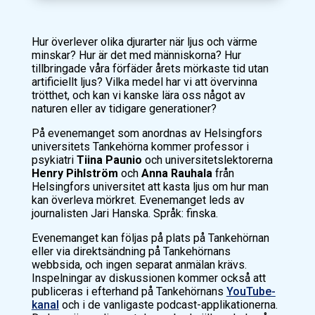
Hur överlever olika djurarter när ljus och värme
minskar? Hur är det med människorna? Hur
tillbringade våra förfäder årets mörkaste tid utan
artificiellt ljus? Vilka medel har vi att övervinna
trötthet, och kan vi kanske lära oss något av
naturen eller av tidigare generationer?
På evenemanget som anordnas av Helsingfors
universitets Tankehörna kommer professor i
psykiatri
Tiina Paunio
och universitetslektorerna
Henry Pihlström
och
Anna Rauhala
från
Helsingfors universitet att kasta ljus om hur man
kan överleva mörkret. Evenemanget leds av
journalisten Jari Hanska. Språk: finska.
Evenemanget kan följas på plats på Tankehörnan
eller via direktsändning på Tankehörnans
webbsida, och ingen separat anmälan krävs.
Inspelningar av diskussionen kommer också att
publiceras i efterhand på Tankehörnans
YouTube-
kanal
och i de vanligaste podcast-applikationerna.