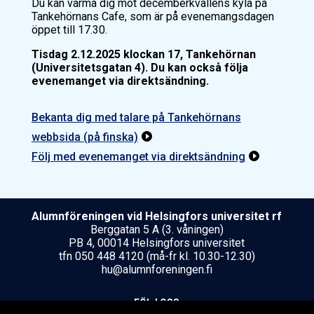
Du kan värma dig mot decemberkvällens kyla på
Tankehörnans Cafe, som är på evenemangsdagen
öppet till 17.30.
Tisdag 2.12.2025 klockan 17, Tankehörnan
(Universitetsgatan 4). Du kan också följa
evenemanget via direktsändning.
Bekanta dig med talare på Tankehörnans
webbsida (på finska)

Följ med evenemanget via direktsändning

Alumnföreningen vid Helsing­fors uni­ver­si­tet rf
Berggatan 5 A (3. våningen)
PB 4, 00014 Helsingfors universitet
tfn 050 448 4120 (må-fr kl. 10.30-12.30)
hu@alumnforeningen.fi
FÖLJ OSS