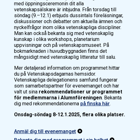
med öppningsceremonin dit alla
vetenskapsälskare är inbjudna. Från torsdag till
söndag (9.–12.1) erbjuds dussintals föreläsningar,
diskussioner och debatter om aktuella ämnen och
nyckelfrågor inom olika vetenskapliga discipliner.
Man kan också bekanta sig med vetenskaplig
kunskap i olika workshops, planetarium
uppvisningar och på vetenskapsmuseet. På
bokmarknaden i huvudbyggnaden finns det
mångsidigt med vetenskaplig litteratur till salu.
Mer detaljerad information om programmet hittar
du på Vetenskapsdagarnas hemsidor.
Vetenskapliga delegationens samfund fungerar
som samarbetspartner för evenemanget och har
valt ut sina
rekommendationer ur programmet
för medlemmarna i Alumnföreningen
. Bekanta
dig med rekommendationerna
på finska här
.
Onsdag-söndag 8-12.1.2025, flera olika platser.
Anmäl dig till evenemanget

