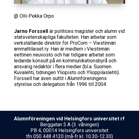
@ Olli-Pekka Orpo
Jarno Forssell
är politices magister och alumn vid
statsvetenskapliga fakulteten. Han arbetar som
verkställande direktör för ProCom – Viestinnän
ammattilaiset ry. Han är medlem i Viestinnän
eettinen neuvosto och har tidigare arbetat som
ledande konsult på en kommunikationsbyrå och
ansvarig redaktör i flera medier (bl.a. Suomen
Kuvalehti, tidningen Yliopisto och Ylioppilaslehti).
Forssell har även suttit i Alumnföreningens
styrelse och delegation från 1996 till 2004.
Alumnföreningen vid Helsing­fors uni­ver­si­tet rf
Berggatan 5 A (3. våningen)
PB 4, 00014 Helsingfors universitet
tfn 050 448 4120 (må-fr kl. 10.30-12.30)