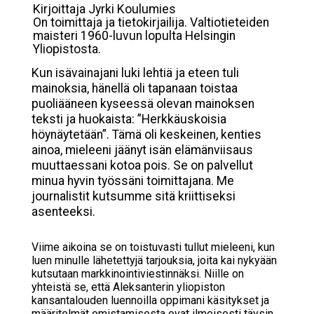
Kirjoittaja Jyrki Koulumies
On toimittaja ja tietokirjailija. Valtiotieteiden
maisteri 1960-luvun lopulta Helsingin
Yliopistosta.
Kun isävainajani luki lehtiä ja eteen tuli
mainoksia, hänellä oli tapanaan toistaa
puoliääneen kyseessä olevan mainoksen
teksti ja huokaista: ”Herkkäuskoisia
höynäytetään”. Tämä oli keskeinen, kenties
ainoa, mieleeni jäänyt isän elämänviisaus
muuttaessani kotoa pois. Se on palvellut
minua hyvin työssäni toimittajana. Me
journalistit kutsumme sitä kriittiseksi
asenteeksi.
Viime aikoina se on toistuvasti tullut mieleeni, kun
luen minulle lähetettyjä tarjouksia, joita kai nykyään
kutsutaan markkinointiviestinnäksi. Niille on
yhteistä se, että Aleksanterin yliopiston
kansantalouden luennoilla oppimani käsitykset ja
määritelmät omistamisesta ovat ilmeisesti täysin