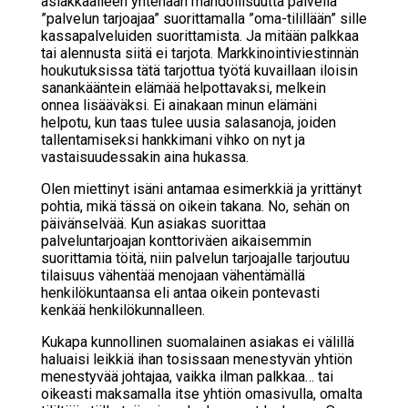
asiakkaalleen yhtenään mahdollisuutta palvella
”palvelun tarjoajaa” suorittamalla ”oma-tilillään” sille
kassapalveluiden suorittamista. Ja mitään palkkaa
tai alennusta siitä ei tarjota. Markkinointiviestinnän
houkutuksissa tätä tarjottua työtä kuvaillaan iloisin
sanankääntein elämää helpottavaksi, melkein
onnea lisääväksi. Ei ainakaan minun elämäni
helpotu, kun taas tulee uusia salasanoja, joiden
tallentamiseksi hankkimani vihko on nyt ja
vastaisuudessakin aina hukassa.
Olen miettinyt isäni antamaa esimerkkiä ja yrittänyt
pohtia, mikä tässä on oikein takana. No, sehän on
päivänselvää. Kun asiakas suorittaa
palveluntarjoajan konttoriväen aikaisemmin
suorittamia töitä, niin palvelun tarjoajalle tarjoutuu
tilaisuus vähentää menojaan vähentämällä
henkilökuntaansa eli antaa oikein pontevasti
kenkää henkilökunnalleen.
Kukapa kunnollinen suomalainen asiakas ei välillä
haluaisi leikkiä ihan tosissaan menestyvän yhtiön
menestyvää johtajaa, vaikka ilman palkkaa… tai
oikeasti maksamalla itse yhtiön omasivulla, omalta