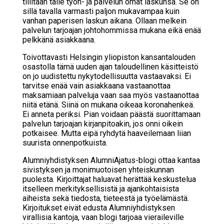
tililtään tälle työn- ja palvelun omat laskunsa. Se on
sillä tavalla varmasti paljon mukavampaa kuin
vanhan paperisen laskun aikana. Ollaan melkein
palvelun tarjoajan johtohommissa mukana eikä enää
pelkkänä asiakkaana.
Toivottavasti Helsingin yliopiston kansantalouden
osastolla tämä uuden ajan taloudellinen käsitteistö
on jo uudistettu nykytodellisuutta vastaavaksi. Ei
tarvitse enää vain asiakkaana vastaanottaa
maksamiaan palveluja vaan saa myös vastaanottaa
niitä etänä. Siinä on mukana oikeaa koronahenkeä.
Ei anneta periksi. Pian voidaan päästä suorittamaan
palvelun tarjoajan kirjanpitoakin, jos onni oikein
potkaisee. Mutta eipä ryhdytä haaveilemaan liian
suurista onnenpotkuista.
Alumniyhdistyksen AlumniAjatus-blogi ottaa kantaa
sivistyksen ja monimuotoisen yhteiskunnan
puolesta. Kirjoittajat haluavat herättää keskustelua
itselleen merkityksellisistä ja ajankohtaisista
aiheista sekä tiedosta, tieteestä ja työelämästä.
Kirjoitukset eivät edusta Alumniyhdistyksen
virallisia kantoja, vaan blogi tarjoaa vieraileville