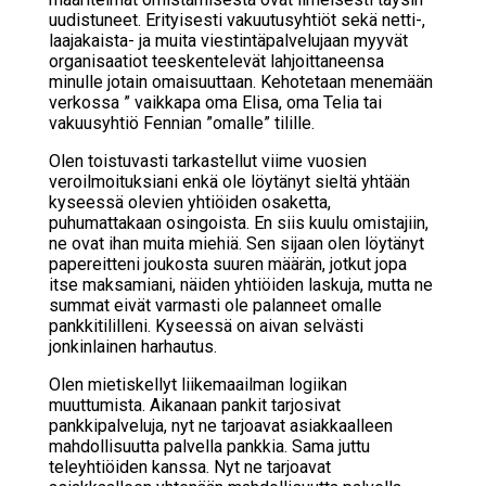
uudistuneet. Erityisesti vakuutusyhtiöt sekä netti-,
laajakaista- ja muita viestintäpalvelujaan myyvät
organisaatiot teeskentelevät lahjoittaneensa
minulle jotain omaisuuttaan. Kehotetaan menemään
verkossa ” vaikkapa oma Elisa, oma Telia tai
vakuusyhtiö Fennian ”omalle” tilille.
Olen toistuvasti tarkastellut viime vuosien
veroilmoituksiani enkä ole löytänyt sieltä yhtään
kyseessä olevien yhtiöiden osaketta,
puhumattakaan osingoista. En siis kuulu omistajiin,
ne ovat ihan muita miehiä. Sen sijaan olen löytänyt
papereitteni joukosta suuren määrän, jotkut jopa
itse maksamiani, näiden yhtiöiden laskuja, mutta ne
summat eivät varmasti ole palanneet omalle
pankkitililleni. Kyseessä on aivan selvästi
jonkinlainen harhautus.
Olen mietiskellyt liikemaailman logiikan
muuttumista. Aikanaan pankit tarjosivat
pankkipalveluja, nyt ne tarjoavat asiakkaalleen
mahdollisuutta palvella pankkia. Sama juttu
teleyhtiöiden kanssa. Nyt ne tarjoavat