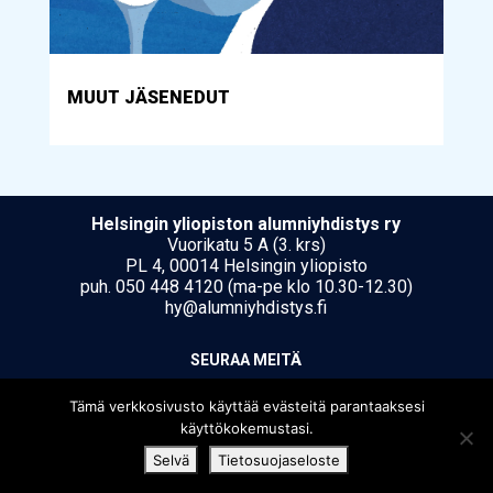
MUUT JÄSENEDUT
Hel­sin­gin yli­opis­ton alumniyhdistys ry
Vuorikatu 5 A (3. krs)
PL 4, 00014 Helsingin yliopisto
puh. 050 448 4120 (ma-pe klo 10.30-12.30)
hy@alumniyhdistys.fi
SEU­RAA MEI­TÄ
Tämä verkkosivusto käyttää evästeitä parantaaksesi
käyttökokemustasi.
Selvä
Tietosuojaseloste
[translate string="Copyright"]