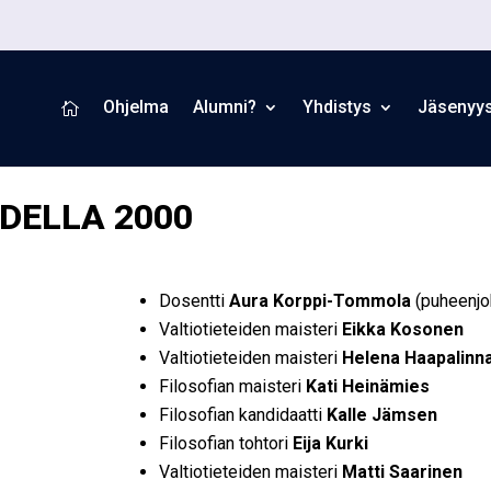
Ohjelma
Alumni?
Yhdistys
Jäsenyy

DELLA 2000
Dosentti
Aura Korppi-Tommola
(puheenjo
Valtiotieteiden maisteri
Eikka Kosonen
Valtiotieteiden maisteri
Helena Haapalinn
Filosofian maisteri
Kati Heinämies
Filosofian kandidaatti
Kalle Jämsen
Filosofian tohtori
Eija Kurki
Valtiotieteiden maisteri
Matti Saarinen