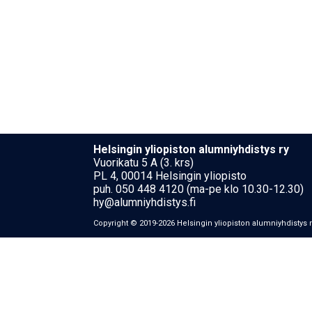
Hel­sin­gin yli­opis­ton alumniyhdistys ry
Vuorikatu 5 A (3. krs)
PL 4, 00014 Helsingin yliopisto
puh. 050 448 4120 (ma-pe klo 10.30-12.30)
hy@alumniyhdistys.fi
Copyright © 2019-2026 Hel­sin­gin yli­opis­ton alumniyhdistys 