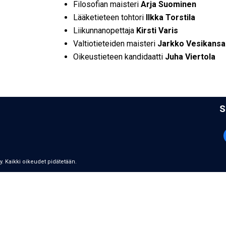
Filosofian maisteri
Arja Suominen
Lääketieteen tohtori
Ilkka Torstila
Liikunnanopettaja
Kirsti Varis
Valtiotieteiden maisteri
Jarkko Vesikansa
Oikeustieteen kandidaatti
Juha Viertola
S
ry. Kaikki oikeudet pidätetään.