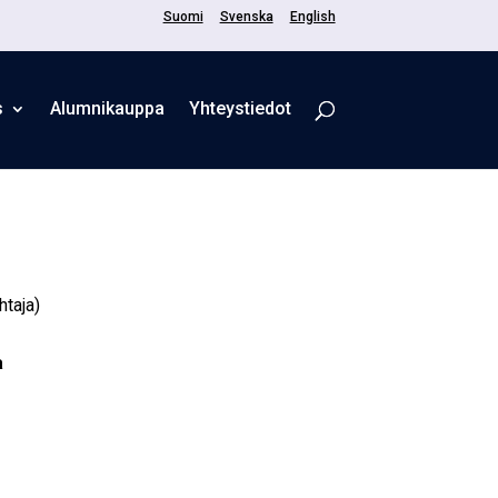
Suomi
Svenska
English
s
Alum­ni­kaup­pa
Yhteystiedot
htaja)
a