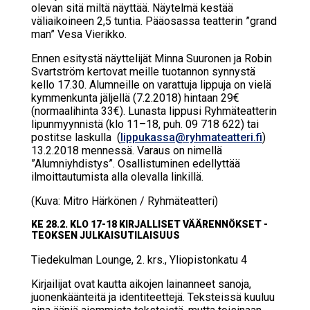
olevan sitä miltä näyttää. Näytelmä kestää
väliaikoineen 2,5 tuntia. Pääosassa teatterin ”grand
man” Vesa Vierikko.
Ennen esitystä näyttelijät Minna Suuronen ja Robin
Svartström kertovat meille tuotannon synnystä
kello 17.30. Alumneille on varattuja lippuja on vielä
kymmenkunta jäljellä (7.2.2018) hintaan 29€
(normaalihinta 33€). Lunasta lippusi Ryhmäteatterin
lipunmyynnistä (klo 11–18, puh. 09 718 622) tai
postitse laskulla (
lippukassa@ryhmateatteri.fi
)
13.2.2018 mennessä. Varaus on nimellä
”Alumniyhdistys”. Osallistuminen edellyttää
ilmoittautumista alla olevalla linkillä.
(Kuva: Mitro Härkönen / Ryhmäteatteri)
KE 28.2. KLO 17-18 KIR­JAL­LI­SET VÄÄ­REN­NÖK­SET -
TEOK­SEN JUL­KAI­SU­TI­LAI­SUUS
Tie­de­kul­man Loun­ge, 2. krs., Yli­opis­ton­ka­tu 4
Kirjailijat ovat kautta aikojen lainanneet sanoja,
juonenkäänteitä ja identiteettejä. Teksteissä kuuluu