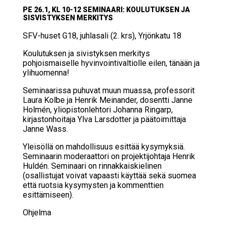
PE 26.1, KL 10-12 SE­MI­NAA­RI: KOU­LU­TUK­SEN JA
SIS­VIS­TYK­SEN MER­KI­TYS
SFV-huset G18, juh­la­sa­li (2. krs), Yr­jön­ka­tu 18
Koulutuksen ja sivistyksen merkitys
pohjoismaiselle hyvinvointivaltiolle eilen, tänään ja
ylihuomenna!
Seminaarissa puhuvat muun muassa, professorit
Laura Kolbe ja Henrik Meinander, dosentti Janne
Holmén, yliopistonlehtori Johanna Ringarp,
kirjastonhoitaja Ylva Larsdotter ja päätoimittaja
Janne Wass.
Yleisöllä on mahdollisuus esittää kysymyksiä.
Seminaarin moderaattori on projektijohtaja Henrik
Huldén. Seminaari on rinnakkaiskielinen
(osallistujat voivat vapaasti käyttää sekä suomea
että ruotsia kysymysten ja kommenttien
esittämiseen).
Ohjelma