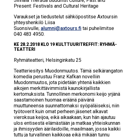
Sinhala Therāda Buddhist Culture, Past and
Present: Festivals and Cultural Heritage
Varaukset ja tiedustelut sähköpostitse Axtoursin
yhteyshenkilö Liisa
Suonsivulle;
alumni@axtours.fi
tai puhelimitse
040 483 4950.
KE 28.2.2018 KLO 19 KULT­TUU­RIT­REF­FIT: RYH­MÄ­
TEAT­TE­RI
Ryh­mä­teat­te­ri, Hel­sin­gin­ka­tu 25
Teat­te­rie­si­tys Muo­don­muu­tos. Tämä selkärangaton
komedia perustuu Franz Kafkan novelliin
Muodonmuutos, jota pidetään yhtenä kaikkien
aikojen merkittävimmistä kaunokirjallista
kertomuksista. Tunnollinen merkonomi keijo yrjänä
saastamoinen huomaa eräänä päivänä
muuttuneensa suunnattomaksi syöpäläiseksi, niin
työtoverit kuin omat perheen jäsenet alkavat
vieroksua keijoa, eikä aikaakaan, kun hän ajautuu
ulos entisestä elämästään ja matkaa yhteiskunnan
ja ihmisyyden äärilaidoille, maailmaan, jossa kaikki
tuttu ja turvallinen kaikkoaa eikä mikään tunnu