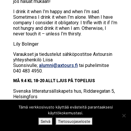
jos haluat mukaan!
I drink it when I’m happy and when I’m sad.
Sometimes I drink it when I’m alone. When I have
company I consider it obligatory. I trifle with it if I’m
not hungry and drink it when I am. Otherwise, I
never touch it – unless I’m thirsty.
Lily Bolinger
Varaukset ja tiedustelut sähköpostitse Axtoursin
yhteyshenkilö Liisa
Suonsivulle;
alumni@axtours.fi
tai puhelimitse
040 483 4950.
MÅ 9.4 KL 18-20 ALLT LJUS PÅ TO­PE­LI­US
Svens­ka lit­te­ra­tur­sälls­ka­pets hus, Rid­da­re­ga­tan 5,
Hel­sing­fors
År 2018 har det gått 200 år sedan Topelius föddes
Tämä verkkosivusto käyttää evästeitä parantaaksesi
och Svenska litteratursällskapet i Finland (SLS)
käyttökokemustasi.
uppmärksammar jubileet under sina populära
Selvä
Tietosuojaseloste
föredragskvällar. Under våren bjuder SLS in
medlemmar i Alumnföreningen till två kvällar där