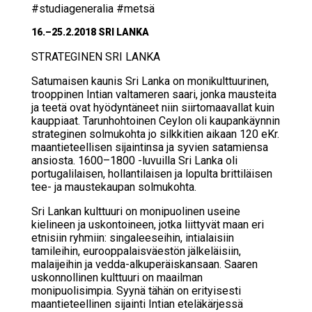
#studiageneralia #metsä
16.–25.2.2018 SRI LAN­KA
STRA­TE­GI­NEN SRI LAN­KA
Satumaisen kaunis Sri Lanka on monikulttuurinen,
trooppinen Intian valtameren saari, jonka mausteita
ja teetä ovat hyödyntäneet niin siirtomaavallat kuin
kauppiaat. Tarunhohtoinen Ceylon oli kaupankäynnin
strateginen solmukohta jo silkkitien aikaan 120 eKr.
maantieteellisen sijaintinsa ja syvien satamiensa
ansiosta. 1600–1800 -luvuilla Sri Lanka oli
portugalilaisen, hollantilaisen ja lopulta brittiläisen
tee- ja maustekaupan solmukohta.
Sri Lankan kulttuuri on monipuolinen useine
kielineen ja uskontoineen, jotka liittyvät maan eri
etnisiin ryhmiin: singaleeseihin, intialaisiin
tamileihin, eurooppalaisväestön jälkeläisiin,
malaijeihin ja vedda-alkuperäiskansaan. Saaren
uskonnollinen kulttuuri on maailman
monipuolisimpia. Syynä tähän on erityisesti
maantieteellinen sijainti Intian eteläkärjessä