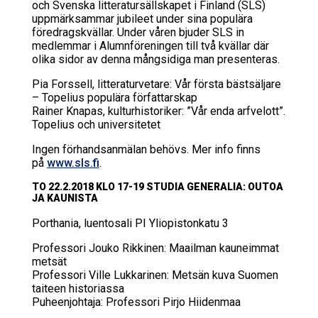
och Svenska litteratursällskapet i Finland (SLS)
uppmärksammar jubileet under sina populära
föredragskvällar. Under våren bjuder SLS in
medlemmar i Alumnföreningen till två kvällar där
olika sidor av denna mångsidiga man presenteras.
Pia Forssell, litteraturvetare: Vår första bästsäljare
– Topelius populära författarskap
Rainer Knapas, kulturhistoriker: ”Vår enda arfvelott”.
Topelius och universitetet
Ingen förhandsanmälan behövs. Mer info finns
på
www.sls.fi
.
TO 22.2.2018 KLO 17-19 STU­DIA GE­NE­RA­LIA: OU­TOA
JA KAU­NIS­TA
Port­ha­nia, luen­to­sa­li PI Yli­opis­ton­ka­tu 3
Professori Jouko Rikkinen: Maailman kauneimmat
metsät
Professori Ville Lukkarinen: Metsän kuva Suomen
taiteen historiassa
Puheenjohtaja: Professori Pirjo Hiidenmaa