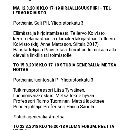
MA 12.3.2018 KLO 17-19 KIR­JAL­LI­SUUS­PII­RI – TEL­
LER­VO KOI­VIS­TO
Port­ha­nia, Sali PII, Yli­opis­ton­ka­tu 3
Elä­mäs­tä ja kir­joit­ta­mi­ses­ta. Tellervo Koivisto
kertoo elämästään ja elämäkertakirjastaan Tellervo
Koivisto (kirj. Anne Mattsson, Siltala 2017).
Haastattelijana Päivi Istala. Ilmoittaudu mukaan alla
olevalla linkillä tai toimistolle.
TO 15.3.2018 KLO 17-19 STU­DIA GE­NE­RA­LIA: MET­SÄ
HOI­TAA
Port­ha­nia, luen­to­sa­li PI Yli­opis­ton­ka­tu 3
Tutkimusprofessori Liisa Tyrväinen,
Luonnonvarakeskus: Metsä tekee hyvää
Professori Raimo Tuominen: Metsä lääkitsee
Puheenjohtaja: Professori Hannu Sariola
#studiageneralia #metsä
TO 22.3.2018 KLO 16.30­-18 ALUM­NI­FO­RUM: REET­TA