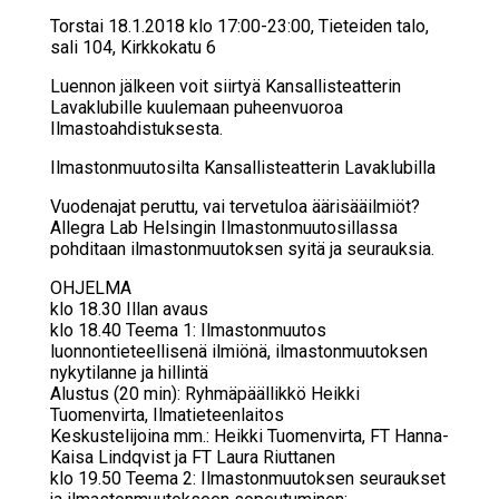
Torstai 18.1.2018 klo 17:00-23:00, Tieteiden talo,
sali 104, Kirkkokatu 6
Luennon jälkeen voit siirtyä Kansallisteatterin
Lavaklubille kuulemaan puheenvuoroa
Ilmastoahdistuksesta.
Il­mas­ton­muu­to­sil­ta Kan­sal­lis­teat­te­rin La­vaklu­bil­la
Vuodenajat peruttu, vai tervetuloa äärisääilmiöt?
Allegra Lab Helsingin Ilmastonmuutosillassa
pohditaan ilmastonmuutoksen syitä ja seurauksia.
OHJELMA
klo 18.30 Illan avaus
klo 18.40 Teema 1: Ilmastonmuutos
luonnontieteellisenä ilmiönä, ilmastonmuutoksen
nykytilanne ja hillintä
Alustus (20 min): Ryhmäpäällikkö Heikki
Tuomenvirta, Ilmatieteenlaitos
Keskustelijoina mm.: Heikki Tuomenvirta, FT Hanna-
Kaisa Lindqvist ja FT Laura Riuttanen
klo 19.50 Teema 2: Ilmastonmuutoksen seuraukset