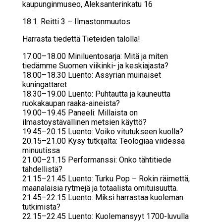
kaupunginmuseo, Aleksanterinkatu 16
18.1. Reit­ti 3 – Il­mas­ton­muu­tos
Har­ras­ta tie­det­tä Tie­tei­den ta­lol­la!
17.00–18.00 Miniluentosarja: Mitä ja miten
tiedämme Suomen viikinki- ja keskiajasta?
18.00–18.30 Luento: Assyrian muinaiset
kuningattaret
18.30–19.00 Luento: Puhtautta ja kauneutta
ruokakaupan raaka-aineista?
19.00–19.45 Paneeli: Millaista on
ilmastoystävällinen metsien käyttö?
19.45–20.15 Luento: Voiko vitutukseen kuolla?
20.15–21.00 Kysy tutkijalta: Teologiaa viidessä
minuutissa
21.00–21.15 Performanssi: Onko tähtitiede
tähdellistä?
21.15–21.45 Luento: Turku Pop – Rokin räimettä,
maanalaisia rytmejä ja totaalista omituisuutta.
21.45–22.15 Luento: Miksi harrastaa kuoleman
tutkimista?
22.15–22.45 Luento: Kuolemansyyt 1700-luvulla