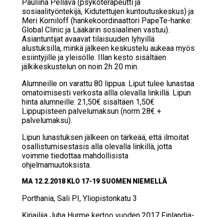
Pauliina Pellava (psykoterapeutti ja
sosiaalityöntekijä, Kidutettujen kuntoutuskeskus) ja
Meri Korniloff (hankekoordinaattori PapeTe-hanke:
Global Clinic ja Lääkärin sosiaalinen vastuu).
Asiantuntijat avaavat tilaisuuden lyhyillä
alustuksilla, minkä jälkeen keskustelu aukeaa myös
esiintyjille ja yleisölle. Illan kesto sisältäen
jälkikeskustelun on noin 2h 20 min.
Alumneille on varattu 80 lippua. Liput tulee lunastaa
omatoimisesti verkosta allla olevalla linkillä. Lipun
hinta alumneille: 21,50€ sisältäen 1,50€
Lippupisteen palvelumaksun (norm 28€ +
palvelumaksu).
Lipun lunastuksen jälkeen on tärkeää, että ilmoitat
osallistumisestasis alla olevalla linkillä, jotta
voimme tiedottaa mahdollisista
ohjelmamuutoksista.
MA 12.2.2018 KLO 17-19 SUO­MEN NIE­MEL­LÄ
Port­ha­nia, Sali PI, Yli­opis­ton­ka­tu 3
Kirjailija Juha Hurme kertoo vuoden 2017 Finlandia-