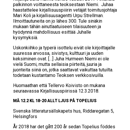
palkinnon voittaneesta teoksestaan Niemi. Juhaa
haastattelee kirjallisuuspiiirin vetäjät toimitusjohtaja
Mari Koli ja kirjallisuusagentti Urpu Strellman.
Ilmoittautuneita on jo lähes 300. Tule sinäkin
mukaan tähän ainutlaatuiseen tilaisuuteen ja
hyödynnä mahdollisuus esittää Juhalle
kysymyksiä.
Uskonkiihko ja typerä isottelu eivät ole kirjoittajalle
suuressa arvossa, sivistys, kulttuuri ja uuden
keksiminen ovat. […] Juha Hurmeen Niemi ei ole
vielä Suomi, mutta sellaisia piirteitä, juuria ja
juonteita siinä on, jotka saattavat vaikuttaa tutuilta.
todetaan kustantamo Teoksen verkkosivuilla.
Huomaathan että Tellervo Koivisto on mukana
seuraavassa Kirjallisuuspiirissä 12.3.2018.
MÅ 12.2 KL 18-20 ALLT LJUS PÅ TO­PE­LI­US
Svens­ka lit­te­ra­tur­sälls­ka­pets hus, Rid­da­re­ga­tan 5,
Hel­sing­fors
År 2018 har det gått 200 år sedan Topelius föddes