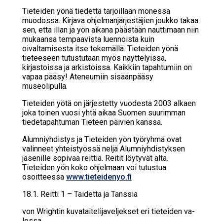
Tieteiden yönä tiedettä tarjoillaan monessa
muodossa. Kirjava ohjelmanjärjestäjien joukko takaa
sen, että illan ja yön aikana päästään nauttimaan niin
mukaansa tempaavista luennoista kuin
oivaltamisesta itse tekemällä. Tieteiden yönä
tieteeseen tutustutaan myös näyttelyissä,
kirjastoissa ja arkistoissa. Kaikkiin tapahtumiin on
vapaa pääsy! Ateneumiin sisäänpääsy
museolipulla.
Tieteiden yötä on järjestetty vuodesta 2003 alkaen
joka toinen vuosi yhtä aikaa Suomen suurimman
tiedetapahtuman Tieteen päivien kanssa.
Alumniyhdistys ja Tieteiden yön työryhmä ovat
valinneet yhteistyössä neljä Alumniyhdistyksen
jäsenille sopivaa reittiä. Reitit löytyvät alta.
Tieteiden yön koko ohjelmaan voi tutustua
osoitteessa
www.tieteidenyo.fi
18.1. Reit­ti 1 – Tai­det­ta ja Tans­sia
von Wrigh­tin ku­va­tai­te­li­ja­vel­jek­set eri tie­tei­den va­
los­sa