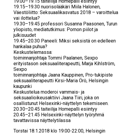
19.00–19.15 taiteilija Homepalli esiintyy
19.15–19.30 nuorisolääkäri Miila Halonen,
Väestöliitto: Seksuaalikasvatus 2018 – varoittelua
vai ilottelua?
19.30–19.45 professori Susanna Paasonen, Turun
yliopisto, mediatutkimus: Pornon piilot ja
julkisuudet
19.45–20.30 Paneeli: Miksi seksistä on edelleen
hankalaa puhua?
Keskustelemassa:
toiminnanjohtaja Tommi Paalanen, Sexpo
erityistason seksuaaliterapeutti, Marja Kihlström,
Sexpo
toiminnanjohtaja Jaana Kauppinen, Pro-tukipiste
seksuaaliterapeutti Kirsi-Maria Örö, Helsingin
kaupunki
Keskustelua moderoi vammais- ja
seksuaalioikeusaktiivi Jaana Tiiri, joka on
osallistunut Helsexinki-näyttelyn tekemiseen.
20.30–20.45 taiteilija Homepalli esiintyy
20.45–21.45 Helsexinki-näyttelyn työryhmä
tavattavissa näyttelytilassa
Torstai 18.1.2018 klo 19:00-22:00, Helsingin