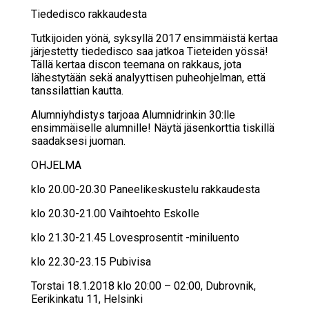
Tie­de­disco rak­kau­des­ta
Tutkijoiden yönä, syksyllä 2017 ensimmäistä kertaa
järjestetty tiededisco saa jatkoa Tieteiden yössä!
Tällä kertaa discon teemana on rakkaus, jota
lähestytään sekä analyyttisen puheohjelman, että
tanssilattian kautta.
Alumniyhdistys tarjoaa Alumnidrinkin 30:lle
ensimmäiselle alumnille! Näytä jäsenkorttia tiskillä
saadaksesi juoman.
OHJELMA
klo 20.00-20.30 Paneelikeskustelu rakkaudesta
klo 20.30-21.00 Vaihtoehto Eskolle
klo 21.30-21.45 Lovesprosentit -miniluento
klo 22.30-23.15 Pubivisa
Torstai 18.1.2018 klo 20:00 – 02:00, Dubrovnik,
Eerikinkatu 11, Helsinki