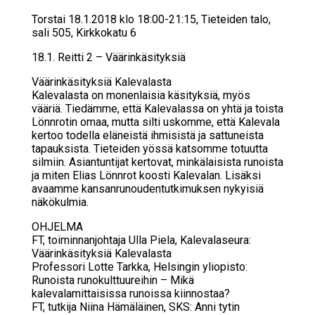
Torstai 18.1.2018 klo 18:00-21:15, Tieteiden talo,
sali 505, Kirkkokatu 6
18.1. Reit­ti 2 – Vää­rin­kä­si­tyk­siä
Vää­rin­kä­si­tyk­siä Ka­le­va­las­ta
Kalevalasta on monenlaisia käsityksiä, myös
vääriä. Tiedämme, että Kalevalassa on yhtä ja toista
Lönnrotin omaa, mutta silti uskomme, että Kalevala
kertoo todella eläneistä ihmisistä ja sattuneista
tapauksista. Tieteiden yössä katsomme totuutta
silmiin. Asiantuntijat kertovat, minkälaisista runoista
ja miten Elias Lönnrot koosti Kalevalan. Lisäksi
avaamme kansanrunoudentutkimuksen nykyisiä
näkökulmia.
OHJELMA
FT, toiminnanjohtaja Ulla Piela, Kalevalaseura:
Väärinkäsityksiä Kalevalasta
Professori Lotte Tarkka, Helsingin yliopisto:
Runoista runokulttuureihin – Mikä
kalevalamittaisissa runoissa kiinnostaa?
FT, tutkija Niina Hämäläinen, SKS: Anni tytin