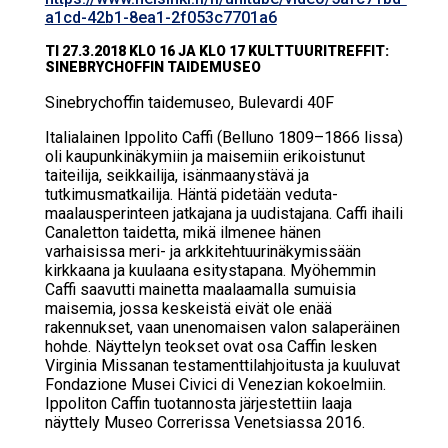
a1cd-42b1-8ea1-2f053c7701a6
TI 27.3.2018 KLO 16 JA KLO 17 KULT­TUU­RIT­REF­FIT:
SI­NEBRYC­HOF­FIN TAI­DE­MUSEO
Si­nebryc­hof­fin tai­de­museo, Bu­le­var­di 40F
Italialainen Ippolito Caffi (Belluno 1809–1866 lissa)
oli kaupunkinäkymiin ja maisemiin erikoistunut
taiteilija, seikkailija, isänmaanystävä ja
tutkimusmatkailija. Häntä pidetään veduta-
maalausperinteen jatkajana ja uudistajana. Caffi ihaili
Canaletton taidetta, mikä ilmenee hänen
varhaisissa meri- ja arkkitehtuurinäkymissään
kirkkaana ja kuulaana esitystapana. Myöhemmin
Caffi saavutti mainetta maalaamalla sumuisia
maisemia, jossa keskeistä eivät ole enää
rakennukset, vaan unenomaisen valon salaperäinen
hohde. Näyttelyn teokset ovat osa Caffin lesken
Virginia Missanan testamenttilahjoitusta ja kuuluvat
Fondazione Musei Civici di Venezian kokoelmiin.
Ippoliton Caffin tuotannosta järjestettiin laaja
näyttely Museo Correrissa Venetsiassa 2016.