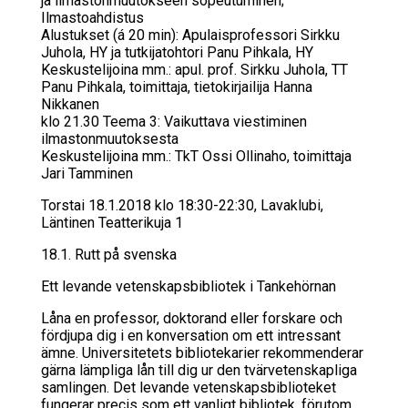
ja ilmastonmuutokseen sopeutuminen;
Ilmastoahdistus
Alustukset (á 20 min): Apulaisprofessori Sirkku
Juhola, HY ja tutkijatohtori Panu Pihkala, HY
Keskustelijoina mm.: apul. prof. Sirkku Juhola, TT
Panu Pihkala, toimittaja, tietokirjailija Hanna
Nikkanen
klo 21.30 Teema 3: Vaikuttava viestiminen
ilmastonmuutoksesta
Keskustelijoina mm.: TkT Ossi Ollinaho, toimittaja
Jari Tamminen
Torstai 18.1.2018 klo 18:30-22:30, Lavaklubi,
Läntinen Teatterikuja 1
18.1. Rutt på svens­ka
Ett le­van­de ve­tens­kaps­bib­lio­tek i Tan­ke­hör­nan
Låna en professor, doktorand eller forskare och
fördjupa dig i en konversation om ett intressant
ämne. Universitetets bibliotekarier rekommenderar
gärna lämpliga lån till dig ur den tvärvetenskapliga
samlingen. Det levande vetenskapsbiblioteket
fungerar precis som ett vanligt bibliotek, förutom