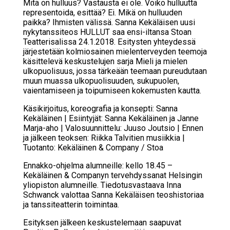
Mitä on hulluus? Vastausta ei ole. Voiko hulluutta
representoida, esittää? Ei. Mikä on hulluuden
paikka? Ihmisten välissä. Sanna Kekäläisen uusi
nykytanssiteos HULLUT saa ensi-iltansa Stoan
Teatterisalissa 24.1.2018. Esitysten yhteydessä
järjestetään kolmiosainen mielenterveyden teemoja
käsittelevä keskustelujen sarja Mieli ja mielen
ulkopuolisuus, jossa tärkeään teemaan pureudutaan
muun muassa ulkopuolisuuden, sukupuolen,
vaientamiseen ja toipumiseen kokemusten kautta.
Käsikirjoitus, koreografia ja konsepti: Sanna
Kekäläinen | Esiintyjät: Sanna Kekäläinen ja Janne
Marja-aho | Valosuunnittelu: Juuso Joutsio | Ennen
ja jälkeen teoksen: Riikka Talvitien musiikkia |
Tuotanto: Kekäläinen & Company / Stoa
Ennakko-ohjelma alumneille: kello 18.45 –
Kekäläinen & Companyn tervehdyssanat Helsingin
yliopiston alumneille. Tiedotusvastaava Inna
Schwanck valottaa Sanna Kekäläisen teoshistoriaa
ja tanssiteatterin toimintaa.
Esityksen jälkeen keskustelemaan saapuvat