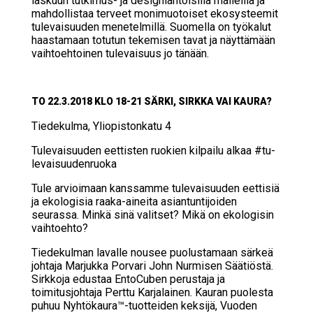
laskuun tutkimus- ja designlähtöisillä malleilla ja
mahdollistaa terveet monimuotoiset ekosysteemit
tulevaisuuden menetelmillä. Suomella on työkalut
haastamaan totutun tekemisen tavat ja näyttämään
vaihtoehtoinen tulevaisuus jo tänään.
TO 22.3.2018 KLO 18-21 SÄR­KI, SIRK­KA VAI KAU­RA?
Tie­de­kul­ma, Yli­opis­ton­ka­tu 4
Tu­le­vai­suu­den eet­tis­ten ruo­kien kil­pai­lu al­kaa #tu­
le­vai­suu­den­ruo­ka
Tule arvioimaan kanssamme tulevaisuuden eettisiä
ja ekologisia raaka-aineita asiantuntijoiden
seurassa. Minkä sinä valitset? Mikä on ekologisin
vaihtoehto?
Tiedekulman lavalle nousee puolustamaan särkeä
johtaja Marjukka Porvari John Nurmisen Säätiöstä.
Sirkkoja edustaa EntoCuben perustaja ja
toimitusjohtaja Perttu Karjalainen. Kauran puolesta
puhuu Nyhtökaura™-tuotteiden keksijä, Vuoden