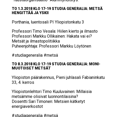
TO 1.3.2018 KLO 17-19 STU­DIA GE­NE­RA­LIA: MET­SÄ
HEN­GIT­TÄÄ JA YS­KII
Port­ha­nia, luen­to­sa­li PI Yli­opis­ton­ka­tu 3
Professori Timo Vesala: Hiilen kierto ja ilmasto
Professori Markku Ollikainen: Hakata vai ei?
Metsät ja ilmastopolitiikka
Puheenjohtaja: Professori Markku Löytönen
#studiageneralia #metsä
TO 8.3.2018 KLO 17-19 STU­DIA GE­NE­RA­LIA: MO­NI­
MUO­TOI­SET MET­SÄT
Yli­opis­ton pää­ra­ken­nus, Pie­ni juh­la­sa­li Fa­bia­nin­ka­tu
33, 4. ker­ros
Yliopistonlehtori Timo Kuuluvainen: Millaisia
metsämme olisivat luonnontilaisina?
Dosentti Sari Timonen: Metsien kätketyt
energiaverkostot
#studiageneralia #metsä