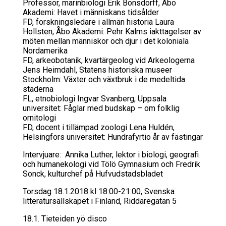
Professor, marinbiologi Erik Bonsdorff, Åbo
Akademi: Havet i människans tidsålder
FD, forskningsledare i allmän historia Laura
Hollsten, Åbo Akademi: Pehr Kalms iakttagelser av
möten mellan människor och djur i det koloniala
Nordamerika
FD, arkeobotanik, kvartärgeolog vid Arkeologerna
Jens Heimdahl, Statens historiska museer
Stockholm: Växter och växtbruk i de medeltida
städerna
FL, etnobiologi Ingvar Svanberg, Uppsala
universitet: Fåglar med budskap – om folklig
ornitologi
FD, docent i tillämpad zoologi Lena Huldén,
Helsingfors universitet: Hundrafyrtio år av fästingar
Intervjuare: Annika Luther, lektor i biologi, geografi
och humanekologi vid Tölö Gymnasium och Fredrik
Sonck, kulturchef på Hufvudstadsbladet
Torsdag 18.1.2018 kl 18:00-21:00, Svenska
litteratursällskapet i Finland, Riddaregatan 5
18.1. Tie­tei­den yö disco