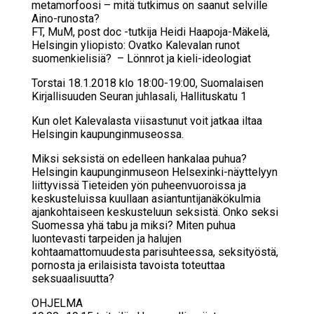
metamorfoosi – mitä tutkimus on saanut selville
Aino-runosta?
FT, MuM, post doc -tutkija Heidi Haapoja-Mäkelä,
Helsingin yliopisto: Ovatko Kalevalan runot
suomenkielisiä? – Lönnrot ja kieli-ideologiat
Torstai 18.1.2018 klo 18:00-19:00, Suomalaisen
Kirjallisuuden Seuran juhlasali, Hallituskatu 1
Kun olet Kalevalasta viisastunut voit jatkaa iltaa
Helsingin kaupunginmuseossa.
Mik­si sek­sis­tä on edel­leen han­ka­laa pu­hua?
Helsingin kaupunginmuseon Helsexinki-näyttelyyn
liittyvissä Tieteiden yön puheenvuoroissa ja
keskusteluissa kuullaan asiantuntijanäkökulmia
ajankohtaiseen keskusteluun seksistä. Onko seksi
Suomessa yhä tabu ja miksi? Miten puhua
luontevasti tarpeiden ja halujen
kohtaamattomuudesta parisuhteessa, seksityöstä,
pornosta ja erilaisista tavoista toteuttaa
seksuaalisuutta?
OHJELMA