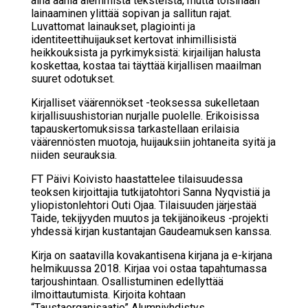
aina ääniä aiemmista teksteistä, mutta toisinaan
lainaaminen ylittää sopivan ja sallitun rajat.
Luvattomat lainaukset, plagiointi ja
identiteettihuijaukset kertovat inhimillisistä
heikkouksista ja pyrkimyksistä: kirjailijan halusta
koskettaa, kostaa tai täyttää kirjallisen maailman
suuret odotukset.
Kirjalliset väärennökset -teoksessa sukelletaan
kirjallisuushistorian nurjalle puolelle. Erikoisissa
tapauskertomuksissa tarkastellaan erilaisia
väärennösten muotoja, huijauksiin johtaneita syitä ja
niiden seurauksia.
FT Päivi Koivisto haastattelee tilaisuudessa
teoksen kirjoittajia tutkijatohtori Sanna Nyqvistiä ja
yliopistonlehtori Outi Ojaa. Tilaisuuden järjestää
Taide, tekijyyden muutos ja tekijänoikeus -projekti
yhdessä kirjan kustantajan Gaudeamuksen kanssa.
Kirja on saatavilla kovakantisena kirjana ja e-kirjana
helmikuussa 2018. Kirjaa voi ostaa tapahtumassa
tarjoushintaan. Osallistuminen edellyttää
ilmoittautumista. Kirjoita kohtaan
“Taustaorganisaatio” Alumniyhdistys.