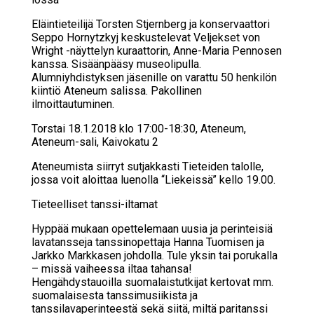
Eläintieteilijä Torsten Stjernberg ja konservaattori
Seppo Hornytzkyj keskustelevat Veljekset von
Wright -näyttelyn kuraattorin, Anne-Maria Pennosen
kanssa. Sisäänpääsy museolipulla.
Alumniyhdistyksen jäsenille on varattu 50 henkilön
kiintiö Ateneum salissa. Pakollinen
ilmoittautuminen.
Torstai 18.1.2018 klo 17:00-18:30, Ateneum,
Ateneum-sali, Kaivokatu 2
Ateneumista siirryt sutjakkasti Tieteiden talolle,
jossa voit aloittaa luenolla “Liekeissä” kello 19.00.
Tie­teel­li­set tans­si-il­ta­mat
Hyppää mukaan opettelemaan uusia ja perinteisiä
lavatansseja tanssinopettaja Hanna Tuomisen ja
Jarkko Markkasen johdolla. Tule yksin tai porukalla
– missä vaiheessa iltaa tahansa!
Hengähdystauoilla suomalaistutkijat kertovat mm.
suomalaisesta tanssimusiikista ja
tanssilavaperinteestä sekä siitä, miltä paritanssi