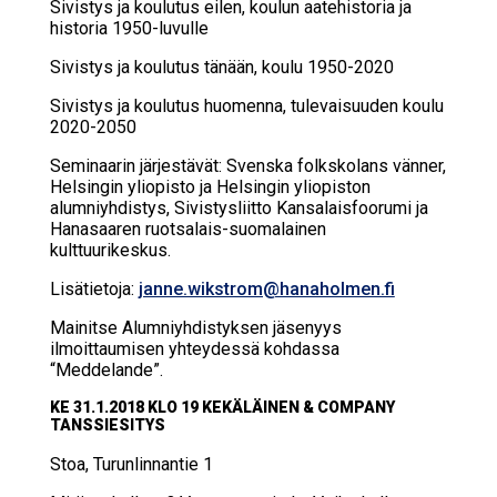
Sivistys ja koulutus eilen, koulun aatehistoria ja
historia 1950-luvulle
Sivistys ja koulutus tänään, koulu 1950-2020
Sivistys ja koulutus huomenna, tulevaisuuden koulu
2020-2050
Seminaarin järjestävät: Svenska folkskolans vänner,
Helsingin yliopisto ja Helsingin yliopiston
alumniyhdistys, Sivistysliitto Kansalaisfoorumi ja
Hanasaaren ruotsalais-suomalainen
kulttuurikeskus.
Lisätietoja:
janne.wikstrom@hanaholmen.fi
Mainitse Alumniyhdistyksen jäsenyys
ilmoittaumisen yhteydessä kohdassa
“Meddelande”.
KE 31.1.2018 KLO 19 KE­KÄ­LÄI­NEN & COM­PA­NY
TANS­SIE­SI­TYS
Stoa, Tu­run­lin­nan­tie 1