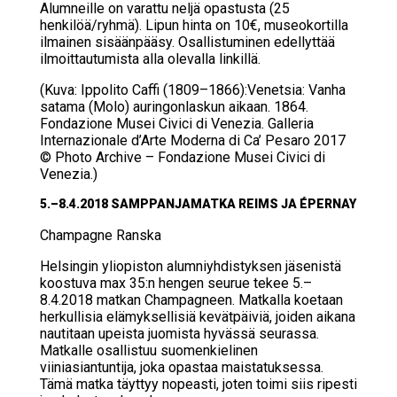
Alumneille on varattu neljä opastusta (25
henkilöä/ryhmä). Lipun hinta on 10€, museokortilla
ilmainen sisäänpääsy. Osallistuminen edellyttää
ilmoittautumista alla olevalla linkillä.
(Kuva: Ippolito Caffi (1809–1866):Venetsia: Vanha
satama (Molo) auringonlaskun aikaan. 1864.
Fondazione Musei Civici di Venezia. Galleria
Internazionale d’Arte Moderna di Ca’ Pesaro 2017
© Photo Archive – Fondazione Musei Civici di
Venezia.)
5.–8.4.2018 SAMP­PAN­JA­MAT­KA REIMS JA ÉPER­NAY
Cham­pag­ne Rans­ka
Helsingin yliopiston alumniyhdistyksen jäsenistä
koostuva max 35:n hengen seurue tekee 5.–
8.4.2018 matkan Champagneen. Matkalla koetaan
herkullisia elämyksellisiä kevätpäiviä, joiden aikana
nautitaan upeista juomista hyvässä seurassa.
Matkalle osallistuu suomenkielinen
viiniasiantuntija, joka opastaa maistatuksessa.
Tämä matka täyttyy nopeasti, joten toimi siis ripesti