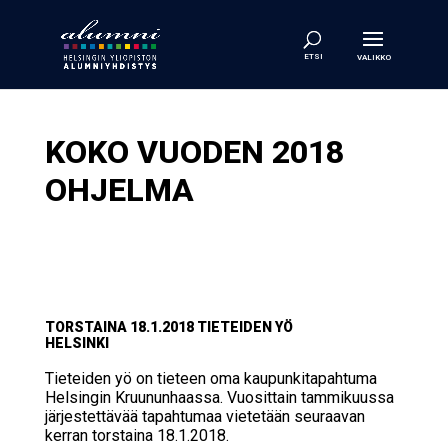
KOKO VUO­DEN 2018
OH­JEL­MA
TORS­TAI­NA 18.1.2018 TIE­TEI­DEN YÖ
HEL­SIN­KI
Tieteiden yö on tieteen oma kaupunkitapahtuma
Helsingin Kruununhaassa. Vuosittain tammikuussa
järjestettävää tapahtumaa vietetään seuraavan
kerran torstaina 18.1.2018.