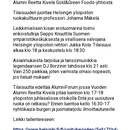
Alumni Reetta Kivelä Gold&Green Foods-yhtiöstä.
Tilaisuuden juontaa Helsingin yliopiston
ruokakulttuurin professori Johanna Mäkelä.
Leikkimielisen kisan erotuomarina toimii
erikoistutkija Seppo Knuuttila Suomen
ympäristökeskuksesta ja virallisena valvojana
Helsingin yliopiston rehtori Jukka Kola. Tilaisuus
alkaa klo 18 ja keskustelu klo 18:30.
Asianmukaista tarjoilua ja tanssimusiikkia
legendaarisen DJ Borzinin tahdissa klo 21 asti.
Vain 250 paikkaa, joten varmista omasi nopeasti,
jos haluat mukaan!
Tilaisuutta edeltää AlumniForum jossa Vuoden
Alumni Reetta Kivelä pitää luennon klo 17-18
yliopiston juhlasalissa otsikolla Entä jos uusiutuva
ruoka on ratkaisu? Ennen luentoa kello 16.30-17
nyhtökaura-burgeri ja juomatarjoilu ilmoittautuneille.
Linkki tallenteeseen:
https://www.helsinki.fi/fi/unitube/video/5afc71bd-