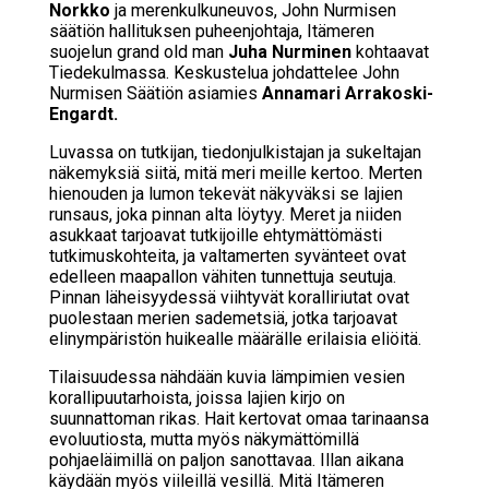
Norkko
ja merenkulkuneuvos, John Nurmisen
säätiön hallituksen puheenjohtaja, Itämeren
suojelun grand old man
Juha Nurminen
kohtaavat
Tiedekulmassa. Keskustelua johdattelee John
Nurmisen Säätiön asiamies
Annamari Arrakoski-
Engardt.
Luvassa on tutkijan, tiedonjulkistajan ja sukeltajan
näkemyksiä siitä, mitä meri meille kertoo. Merten
hienouden ja lumon tekevät näkyväksi se lajien
runsaus, joka pinnan alta löytyy. Meret ja niiden
asukkaat tarjoavat tutkijoille ehtymättömästi
tutkimuskohteita, ja valtamerten syvänteet ovat
edelleen maapallon vähiten tunnettuja seutuja.
Pinnan läheisyydessä viihtyvät koralliriutat ovat
puolestaan merien sademetsiä, jotka tarjoavat
elinympäristön huikealle määrälle erilaisia eliöitä.
Tilaisuudessa nähdään kuvia lämpimien vesien
korallipuutarhoista, joissa lajien kirjo on
suunnattoman rikas. Hait kertovat omaa tarinaansa
evoluutiosta, mutta myös näkymättömillä
pohjaeläimillä on paljon sanottavaa. Illan aikana
käydään myös viileillä vesillä. Mitä Itämeren