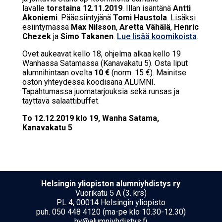
lavalle
torstaina 12.11.2019
. Illan isäntänä
Antti
Akoniemi
. Pääesiintyjänä
Tomi Haustola
. Lisäksi
esiintymässä
Max Nilsson
,
Aretta Vähälä
,
Henric
Chezek
ja
Simo Takanen
.
Lue lisää koomikoista
.
Ovet aukeavat kello 18, ohjelma alkaa kello 19
Wanhassa Satamassa (Kanavakatu 5). Osta liput
alumnihintaan ovelta
10 €
(norm. 15 €). Mainitse
oston yhteydessä koodisana ALUMNI.
Tapahtumassa juomatarjouksia sekä runsas ja
täyttävä salaattibuffet.
To 12.12.2019 klo 19, Wanha Satama,
Kanavakatu 5
Hel­sin­gin yli­opis­ton alumniyhdistys ry
Vuorikatu 5 A (3. krs)
PL 4, 00014 Helsingin yliopisto
puh. 050 448 4120 (ma-pe klo 10.30-12.30)
hy@alumniyhdistys.fi