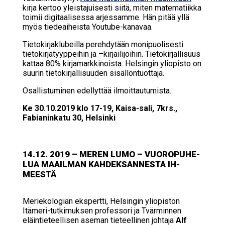
kirja kertoo yleistajuisesti siitä, miten matematiikka
toimii digitaalisessa arjessamme. Hän pitää yllä
myös tiedeaiheista Youtube-kanavaa.
Tietokirjaklubeilla perehdytään monipuolisesti
tietokirjatyyppeihin ja –kirjailijoihin. Tietokirjallisuus
kattaa 80% kirjamarkkinoista. Helsingin yliopisto on
suurin tietokirjallisuuden sisällöntuottaja.
Osallistuminen edellyttää ilmoittautumista.
Ke 30.10.2019 klo 17-19, Kaisa-sali, 7krs.,
Fabianinkatu 30, Helsinki
14.12. 2019 – ME­REN LUMO – VUO­RO­PU­HE­
LUA MAA­IL­MAN KAH­DEK­SAN­NES­TA IH­
MEES­TÄ
Meriekologian ekspertti, Helsingin yliopiston
Itämeri-tutkimuksen professori ja Tvärminnen
eläintieteellisen aseman tieteellinen johtaja
Alf