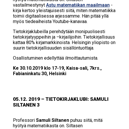
vastailmestynyt
Astu matematiikan maailmaan
-
kirja kertoo yleistajuisesti siitä, miten matematiikka
toimii digitaalisessa arjessamme. Hän pitää yllä
myös tiedeaiheista Youtube-kanavaa.
Tietokirjaklubeilla perehdytään monipuolisesti
tietokirjatyyppeihin ja –kirjailijoihin. Tietokirjallisuus
kattaa 80% kirjamarkkinoista. Helsingin yliopisto on
suurin tietokirjallisuuden sisällöntuottaja.
Osallistuminen edellyttää ilmoittautumista.
Ke 30.10.2019 klo 17-19, Kaisa-sali, 7krs.,
Fabianinkatu 30, Helsinki
05.12. 2019 – TIE­TO­KIR­JAKLU­BI: SA­MU­LI
SIL­TA­NEN 3
Professori
Samuli Siltanen
puhuu siitä, mitä
hyötyä matematiikasta on. Siltasen