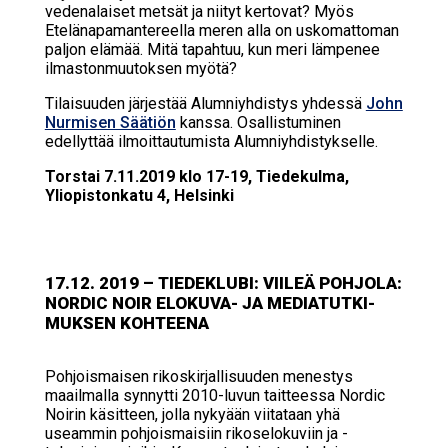
vedenalaiset metsät ja niityt kertovat? Myös
Etelänapamantereella meren alla on uskomattoman
paljon elämää. Mitä tapahtuu, kun meri lämpenee
ilmastonmuutoksen myötä?
Tilaisuuden järjestää Alumniyhdistys yhdessä
John
Nurmisen Säätiön
kanssa. Osallistuminen
edellyttää ilmoittautumista Alumniyhdistykselle.
Torstai 7.11.2019 klo 17-19, Tiedekulma,
Yliopistonkatu 4, Helsinki
17.12. 2019 – TIE­DEKLU­BI: VII­LEÄ POH­JO­LA:
NOR­DIC NOIR ELO­KU­VA- JA ME­DIA­TUT­KI­
MUK­SEN KOH­TEE­NA
Pohjoismaisen rikoskirjallisuuden menestys
maailmalla synnytti 2010-luvun taitteessa Nordic
Noirin käsitteen, jolla nykyään viitataan yhä
useammin pohjoismaisiin rikoselokuviin ja -