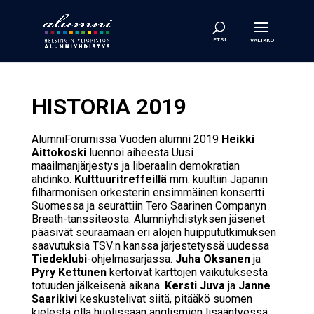
HISTORIA 2019
AlumniForumissa Vuoden alumni 2019
Heikki
Aittokoski
luennoi aiheesta
Uusi
maailmanjärjestys ja liberaalin demokratian
ahdinko.
Kulttuuritreffeillä
mm. kuultiin Japanin
filharmonisen orkesterin ensimmäinen konsertti
Suomessa ja seurattiin Tero Saarinen Companyn
Breath
-tanssiteosta. Alumniyhdistyksen jäsenet
pääsivät seuraamaan eri alojen huippututkimuksen
saavutuksia TSV:n kanssa järjestetyssä uudessa
Tiedeklubi
-ohjelmasarjassa.
Juha Oksanen
ja
Pyry Kettunen
kertoivat karttojen vaikutuksesta
totuuden jälkeisenä aikana.
Kersti Juva
ja
Janne
Saarikivi
keskustelivat siitä, pitääkö suomen
kielestä olla huolissaan anglismien lisääntyessä.