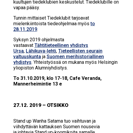
kuultujen tiedeklubien keskustelut. Tiedeklubille on
vapaa pääsy.
Tunnin mittaiset Tiedeklubit tarjoavat
mielenkiintoista tiedeohjelmaa myös
to
28.11.2019
.
Syksyn 2019 ohjelmasta
vastaavat
Tähtitieteellinen yhdistys
Ursa
,
Lähikuva-lehti
,
Tieteellisten seurain
valtuuskunta
ja
Suomen merihistoriallinen
yhdistys
. Yhteistyössä on mukana myös Helsingin
yliopiston Alumniyhdistys.
To 31.10.2019, klo 17-18, Cafe Veranda,
Mannerheimintie 13 e
27.12. 2019 – OTSIKKO
Stand up Wanha Satama tuo vaihtuvan ja
viihdyttävän kattauksen Suomen nousevia
ja johtavia Stand up-koomikoita samalle