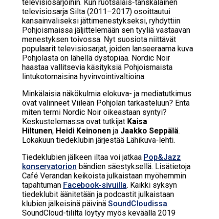
televisiosarjoihin. Kun ruotsalais-tanskalainen
televisiosarja Silta (2011–2017) osoittautui
kansainväliseksi jättimenestykseksi, ryhdyttiin
Pohjoismaissa jäljittelemään sen tyyliä vastaavan
menestyksen toivossa. Nyt suosiota niittävät
populaarit televisiosarjat, joiden lanseeraama kuva
Pohjolasta on lähellä dystopiaa. Nordic Noir
haastaa vallitsevia käsityksiä Pohjoismaista
lintukotomaisina hyvinvointivaltioina.
Minkälaisia näkökulmia elokuva- ja mediatutkimus
ovat valinneet Viileän Pohjolan tarkasteluun? Entä
miten termi Nordic Noir oikeastaan syntyi?
Keskustelemassa ovat tutkijat
Kaisa
Hiltunen
,
Heidi Keinonen
ja
Jaakko Seppälä
.
Lokakuun tiedeklubin järjestää Lähikuva-lehti.
Tiedeklubien jälkeen iltaa voi jatkaa
Pop&Jazz
konservatorion
bändien säestyksellä. Lisätietoja
Café Verandan keikoista julkaistaan myöhemmin
tapahtuman
Facebook-sivuilla
. Kaikki syksyn
tiedeklubit äänitetään ja podcastit julkaistaan
klubien jälkeisinä päivinä
SoundCloudissa
.
SoundCloud-tililtä löytyy myös keväällä 2019