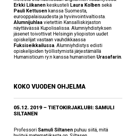
Erkki Liikanen
keskusteli
Laura Kolben
sekä
Pauli Kettusen
kanssa Suomesta,
eurooppalaisuudesta ja hyvinvointivaltiosta.
Alumnijuhlaa
vietettiin Kansalliskirjaston
näyttävässä Kupolisalissa. Alumniyhdistyksen
jäsenet toivottivat Helsingin yliopiston uudet
opiskelijat vastaan vauhdikkaassa
Fuksiseikkailussa
. Alumniyhdistys edisti
opiskelijoiden työllistymistä järjestämällä
Humanisticum ry:n kanssa humanistien
Urasafarin
.
KOKO VUODEN OHJELMA
05.12. 2019 – TIE­TO­KIR­JAKLU­BI: SA­MU­LI
SIL­TA­NEN
Professori
Samuli Siltanen
puhuu siitä, mitä
hyötyä matematiikasta on. Siltasen