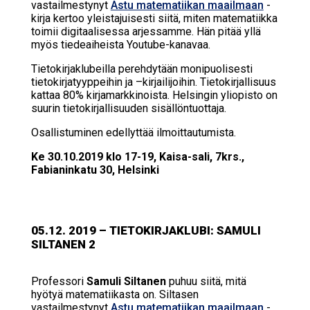
vastailmestynyt
Astu matematiikan maailmaan
-
kirja kertoo yleistajuisesti siitä, miten matematiikka
toimii digitaalisessa arjessamme. Hän pitää yllä
myös tiedeaiheista Youtube-kanavaa.
Tietokirjaklubeilla perehdytään monipuolisesti
tietokirjatyyppeihin ja –kirjailijoihin. Tietokirjallisuus
kattaa 80% kirjamarkkinoista. Helsingin yliopisto on
suurin tietokirjallisuuden sisällöntuottaja.
Osallistuminen edellyttää ilmoittautumista.
Ke 30.10.2019 klo 17-19, Kaisa-sali, 7krs.,
Fabianinkatu 30, Helsinki
05.12. 2019 – TIE­TO­KIR­JAKLU­BI: SA­MU­LI
SIL­TA­NEN 2
Professori
Samuli Siltanen
puhuu siitä, mitä
hyötyä matematiikasta on. Siltasen
vastailmestynyt
Astu matematiikan maailmaan
-