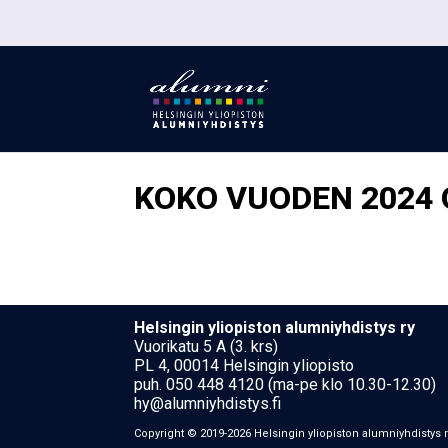
KOKO VUODEN 2024
Hel­sin­gin yli­opis­ton alumniyhdistys ry
Vuorikatu 5 A (3. krs)
PL 4, 00014 Helsingin yliopisto
puh. 050 448 4120 (ma-pe klo 10.30-12.30)
hy@alumniyhdistys.fi
Copyright © 2019-2026 Hel­sin­gin yli­opis­ton alumniyhdistys 