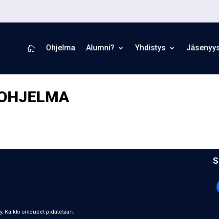
Ohjelma
Alumni?
Yhdistys
Jäsenyy

 OHJELMA
S
ry. Kaikki oikeudet pidätetään.