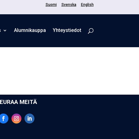
Suomi
Svenska
English
s
Alum­ni­kaup­pa
Yhteystiedot
EU­RAA MEI­TÄ