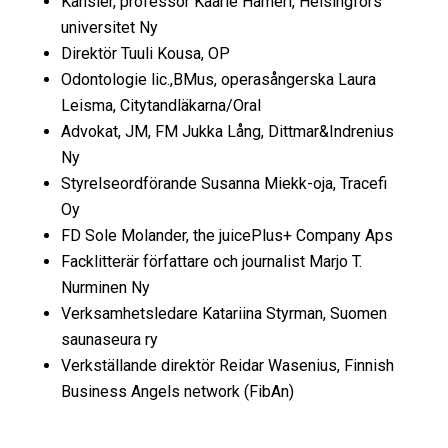
Kansler, professor Kaarle Hämeri, Helsingfors
universitet Ny
Direktör Tuuli Kousa, OP
Odontologie lic.,BMus, operasångerska Laura
Leisma, City­tandläkarna/Oral
Advokat, JM, FM Jukka Lång, Dittmar&Indrenius
Ny
Styrelseordförande Susanna Miekk-oja, Tracefi
Oy
FD Sole Molander, the juicePlus+ Company Aps
Facklitterär författare och journalist Marjo T.
Nurminen Ny
Verksamhetsledare Katariina Styrman, Suomen
saunaseura ry
Verkställande direktör Reidar Wasenius, Finnish
Business Angels network (FibAn)