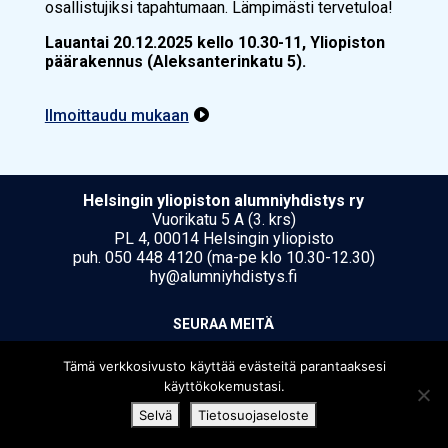
osallistujiksi tapahtumaan. Lämpimästi tervetuloa!
Lauantai 20.12.2025 kello 10.30-11, Yliopiston
päärakennus (Aleksanterinkatu 5).
Ilmoittaudu mukaan

Hel­sin­gin yli­opis­ton alumniyhdistys ry
Vuorikatu 5 A (3. krs)
PL 4, 00014 Helsingin yliopisto
puh. 050 448 4120 (ma-pe klo 10.30-12.30)
hy@alumniyhdistys.fi
SEU­RAA MEI­TÄ
Tämä verkkosivusto käyttää evästeitä parantaaksesi
käyttökokemustasi.
Selvä
Tietosuojaseloste
[translate string="Copyright"]