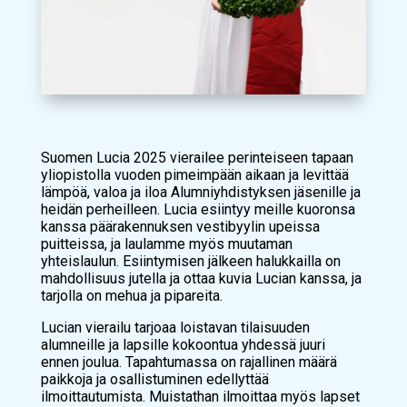
Suomen Lucia 2025 vierailee perinteiseen tapaan
yliopistolla vuoden pimeimpään aikaan ja levittää
lämpöä, valoa ja iloa Alumniyhdistyksen jäsenille ja
heidän perheilleen. Lucia esiintyy meille kuoronsa
kanssa päärakennuksen vestibyylin upeissa
puitteissa, ja laulamme myös muutaman
yhteislaulun. Esiintymisen jälkeen halukkailla on
mahdollisuus jutella ja ottaa kuvia Lucian kanssa, ja
tarjolla on mehua ja pipareita.
Lucian vierailu tarjoaa loistavan tilaisuuden
alumneille ja lapsille kokoontua yhdessä juuri
ennen joulua. Tapahtumassa on rajallinen määrä
paikkoja ja osallistuminen edellyttää
ilmoittautumista. Muistathan ilmoittaa myös lapset