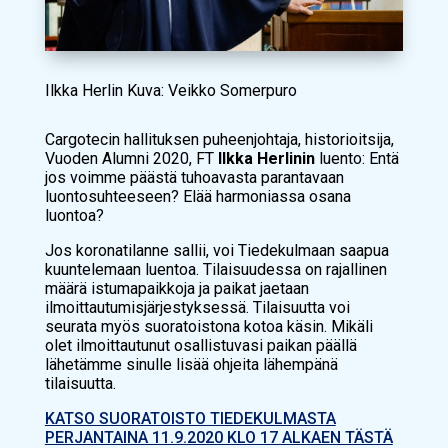
Ilkka Herlin Kuva: Veikko Somerpuro
Cargotecin hallituksen puheenjohtaja, historioitsija,
Vuoden Alumni 2020, FT
Ilkka Herlinin
luento:
Entä
jos voimme päästä tuhoavasta parantavaan
luontosuhteeseen? Elää harmoniassa osana
luontoa?
Jos koronatilanne sallii, voi Tiedekulmaan saapua
kuuntelemaan luentoa. Tilaisuudessa on rajallinen
määrä istumapaikkoja ja paikat jaetaan
ilmoittautumisjärjestyksessä. Tilaisuutta voi
seurata myös suoratoistona kotoa käsin. Mikäli
olet ilmoittautunut osallistuvasi paikan päällä
lähetämme sinulle lisää ohjeita lähempänä
tilaisuutta.
KATSO SUORATOISTO TIEDEKULMASTA
PERJANTAINA 11.9.2020 KLO 17 ALKAEN TÄSTÄ