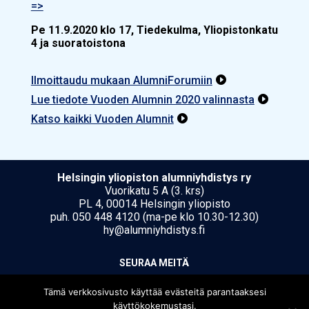
=>
Pe 11.9.2020 klo 17, Tiedekulma, Yliopistonkatu
4 ja suoratoistona
Ilmoittaudu mukaan AlumniForumiin

Lue tiedote Vuoden Alumnin 2020 valinnasta

Katso kaikki Vuoden Alumnit

Hel­sin­gin yli­opis­ton alumniyhdistys ry
Vuorikatu 5 A (3. krs)
PL 4, 00014 Helsingin yliopisto
puh. 050 448 4120 (ma-pe klo 10.30-12.30)
hy@alumniyhdistys.fi
SEU­RAA MEI­TÄ
Tämä verkkosivusto käyttää evästeitä parantaaksesi
käyttökokemustasi.