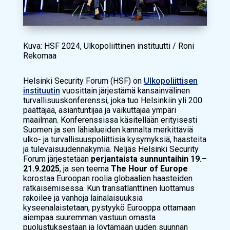
Kuva: HSF 2024, Ulkopoliittinen instituutti / Roni
Rekomaa
Helsinki Security Forum (HSF) on
Ulkopoliittisen
instituutin
vuosittain järjestämä kansainvälinen
turvallisuuskonferenssi, joka tuo Helsinkiin yli 200
päättäjää, asiantuntijaa ja vaikuttajaa ympäri
maailman. Konferenssissa käsitellään erityisesti
Suomen ja sen lähialueiden kannalta merkittäviä
ulko- ja turvallisuuspoliittisia kysymyksiä, haasteita
ja tulevaisuudennäkymiä. Neljäs Helsinki Security
Forum järjestetään
perjantaista sunnuntaihin 19.–
21.9.2025
, ja sen teema
The Hour of Europe
korostaa Euroopan roolia globaalien haasteiden
ratkaisemisessa. Kun transatlanttinen luottamus
rakoilee ja vanhoja lainalaisuuksia
kyseenalaistetaan, pystyykö Eurooppa ottamaan
aiempaa suuremman vastuun omasta
puolustuksestaan ja löytämään uuden suunnan