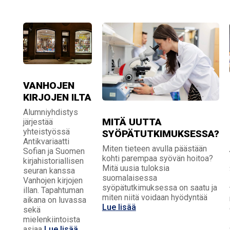
VANHOJEN
KIRJOJEN ILTA
Alumniyhdistys
MITÄ UUTTA
järjestää
yhteistyössä
SYÖPÄTUTKIMUKSESSA?
Antikvariaatti
Miten tieteen avulla päästään
Sofian ja Suomen
kohti parempaa syövän hoitoa?
kirjahistoriallisen
Mitä uusia tuloksia
seuran kanssa
suomalaisessa
Vanhojen kirjojen
syöpätutkimuksessa on saatu ja
illan. Tapahtuman
miten niitä voidaan hyödyntää
aikana on luvassa
Lue lisää
sekä
mielenkiintoista
asiaa
Lue lisää