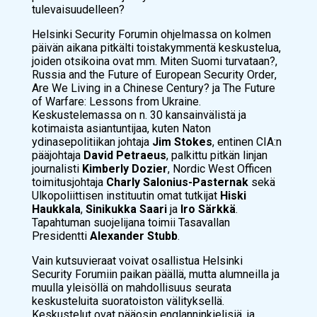
tulevaisuudelleen?
Helsinki Security Forumin ohjelmassa on kolmen
päivän aikana pitkälti toistakymmentä keskustelua,
joiden otsikoina ovat mm.
Miten Suomi turvataan?
,
Russia and the Future of European Security Order
,
Are We Living in a Chinese Century?
ja
The Future
of Warfare: Lessons from Ukraine
.
Keskustelemassa on n. 30 kansainvälistä ja
kotimaista asiantuntijaa, kuten Naton
ydinasepolitiikan johtaja
Jim Stokes
, entinen CIA:n
pääjohtaja
David Petraeus
, palkittu pitkän linjan
journalisti
Kimberly Dozier
, Nordic West Officen
toimitusjohtaja
Charly Salonius-Pasternak
sekä
Ulkopoliittisen instituutin omat tutkijat
Hiski
Haukkala
,
Sinikukka Saari
ja
Iro Särkkä
.
Tapahtuman suojelijana toimii Tasavallan
Presidentti
Alexander Stubb
.
Vain kutsuvieraat voivat osallistua Helsinki
Security Forumiin paikan päällä, mutta alumneilla ja
muulla yleisöllä on mahdollisuus seurata
keskusteluita suoratoiston välityksellä.
Keskustelut ovat pääosin englanninkielisiä, ja