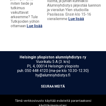
vuotta, ja juhlan kunniaksi
miten tiede ja
Alumniyhdistys järjestää luennon
tutkimus
ja vierailun Ylen studioilla
vaikuttavat
Pasilassa. Ensin klo 15-16
arkeemme? Tule
vierailemme
Lue lisää
Tutkijoiden yöhön
ottamaan
Lue lisää
Hel­sin­gin yli­opis­ton alumniyhdistys ry
Vuorikatu 5 A (3. krs)
PL 4, 00014 Helsingin yliopisto
puh. 050 448 4120 (ma-pe klo 10.30-12.30)
hy@alumniyhdistys.fi
SEU­RAA MEI­TÄ
Tämä verkkosivusto käyttää evästeitä parantaaksesi
käyttökokemustasi.