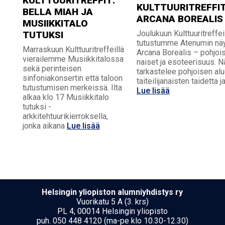
KULTTUURITREFFIT:
KULTTUURITREFFIT
BELLA MIAH JA
ARCANA BOREALIS
MUSIIKKITALO
Joulukuun Kulttuuritreffei
TUTUKSI
tutustumme Atenumin näy
Marraskuun Kulttuuritreffeillä
Arcana Borealis – pohjoi
vierailemme Musiikkitalossa
naiset ja esoteerisuus. N
sekä perinteisen
tarkastelee pohjoisen al
sinfoniakonsertin että taloon
taiteilijanaisten taidetta j
tutustumisen merkeissä. Ilta
Lue lisää
alkaa klo 17 Musiikkitalo
tutuksi -
arkkitehtuurikierroksella,
jonka aikana
Lue lisää
Hel­sin­gin yli­opis­ton alumniyhdistys ry
Vuorikatu 5 A (3. krs)
PL 4, 00014 Helsingin yliopisto
puh. 050 448 4120 (ma-pe klo 10.30-12.30)