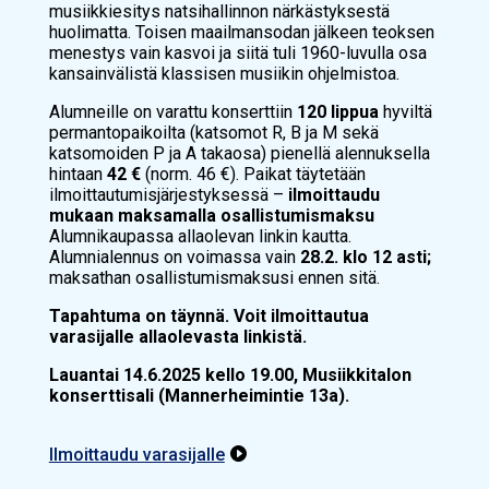
musiikkiesitys natsihallinnon närkästyksestä
huolimatta. Toisen maailmansodan jälkeen teoksen
menestys vain kasvoi ja siitä tuli 1960-luvulla osa
kansainvälistä klassisen musiikin ohjelmistoa.
Alumneille on varattu konserttiin
120 lippua
hyviltä
permantopaikoilta (katsomot R, B ja M sekä
katsomoiden P ja A takaosa) pienellä alennuksella
hintaan
42 €
(norm. 46 €). Paikat täytetään
ilmoittautumisjärjestyksessä –
ilmoittaudu
mukaan maksamalla osallistumismaksu
Alumnikaupassa allaolevan linkin kautta.
Alumnialennus on voimassa vain
28.2. klo 12 asti;
maksathan osallistumismaksusi ennen sitä.
Tapahtuma on täynnä. Voit ilmoittautua
varasijalle allaolevasta linkistä.
Lauantai 14.6.2025 kello 19.00, Musiikkitalon
konserttisali
(Mannerheimintie 13a).
Ilmoittaudu varasijalle
