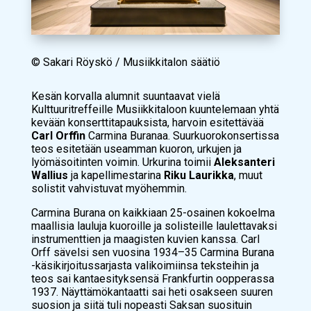
© Sakari Röyskö / Musiikkitalon säätiö
Kesän korvalla alumnit suuntaavat vielä
Kulttuuritreffeille Musiikkitaloon kuuntelemaan yhtä
kevään konserttitapauksista, harvoin esitettävää
Carl Orffin
Carmina Buranaa
. Suurkuorokonsertissa
teos esitetään useamman kuoron, urkujen ja
lyömäsoitinten voimin. Urkurina toimii
Aleksanteri
Wallius
ja kapellimestarina
Riku Laurikka
, muut
solistit vahvistuvat myöhemmin.
Carmina Burana
on kaikkiaan 25-osainen kokoelma
maallisia lauluja kuoroille ja solisteille laulettavaksi
instrumenttien ja maagisten kuvien kanssa. Carl
Orff sävelsi sen vuosina 1934–35 Carmina Burana
-käsikirjoitussarjasta valikoimiinsa teksteihin ja
teos sai kantaesityksensä Frankfurtin oopperassa
1937. Näyttämökantaatti sai heti osakseen suuren
suosion ja siitä tuli nopeasti Saksan suosituin