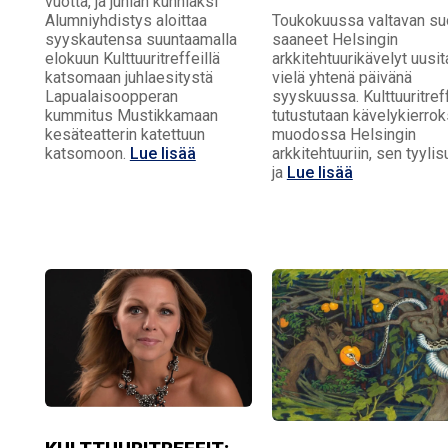
vuotta, ja juhlan kunniaksi
Toukokuussa valtavan su
Alumniyhdistys aloittaa
saaneet Helsingin
syyskautensa suuntaamalla
arkkitehtuurikävelyt uusi
elokuun Kulttuuritreffeillä
vielä yhtenä päivänä
katsomaan juhlaesitystä
syyskuussa. Kulttuuritreff
Lapualaisoopperan
tutustutaan kävelykierro
kummitus Mustikkamaan
muodossa Helsingin
kesäteatterin katettuun
arkkitehtuuriin, sen tyylis
katsomoon.
Lue lisää
ja
Lue lisää