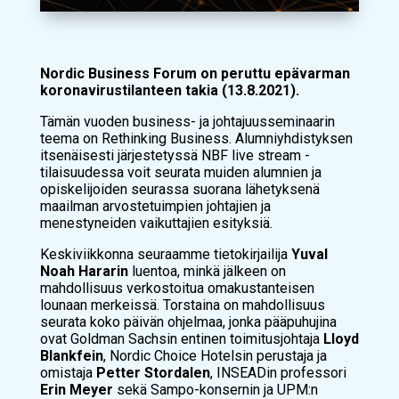
Nordic Business Forum on peruttu epävarman
koronavirustilanteen takia (13.8.2021).
Tämän vuoden business- ja johtajuusseminaarin
teema on Rethinking Business. Alumniyhdistyksen
itsenäisesti järjestetyssä NBF live stream -
tilaisuudessa voit seurata muiden alumnien ja
opiskelijoiden seurassa suorana lähetyksenä
maailman arvostetuimpien johtajien ja
menestyneiden vaikuttajien esityksiä.
Keskiviikkonna seuraamme tietokirjailija
Yuval
Noah Hararin
luentoa, minkä jälkeen on
mahdollisuus verkostoitua omakustanteisen
lounaan merkeissä. Torstaina on mahdollisuus
seurata koko päivän ohjelmaa, jonka pääpuhujina
ovat Goldman Sachsin entinen toimitusjohtaja
Lloyd
Blankfein
, Nordic Choice Hotelsin perustaja ja
omistaja
Petter Stordalen
, INSEADin professori
Erin Meyer
sekä Sampo-konsernin ja UPM:n