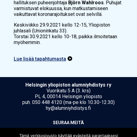
hallituksen puheenjohtaja
Björn Wahlroos
. Puhujat
varmistuvat elokuussa, kun matkustamiseen
vaikuttavat koronarajoitukset ovat selvillä.
Keskiviikko 29.9.2021 kello 12-15, Yliopiston
juhlasali (Unioninkatu 33).
Torstai 30.9.2021 kello 10-18, paikka ilmoitetaan
myöhemmin.
Lue lisää tapahtumasta

Hel­sin­gin yli­opis­ton alumniyhdistys ry
Vuorikatu 5 A (3. krs)
PL 4, 00014 Helsingin yliopisto
puh. 050 448 4120 (ma-pe klo 10.30-12.30)
hy@alumniyhdistys.fi
SEU­RAA MEI­TÄ
Tämä verkkosivusto käyttää evästeitä parantaaksesi