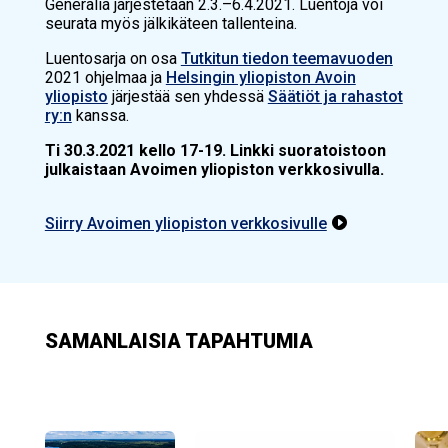
Generalia
järjestetään 2.3.–6.4.2021. Luentoja voi
seurata myös jälkikäteen tallenteina.
Luentosarja on osa
Tutkitun tiedon teemavuoden
2021 ohjelmaa ja
Helsingin yliopiston Avoin
yliopisto
järjestää sen yhdessä
Säätiöt ja rahastot
ry:n
kanssa.
Ti 30.3.2021 kello 17-19. Linkki suoratoistoon
julkaistaan Avoimen yliopiston verkkosivulla.
Siirry Avoimen yliopiston verkkosivulle

SAMANLAISIA TAPAHTUMIA