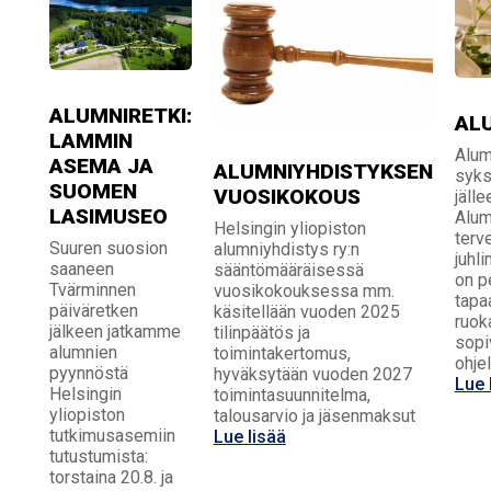
ALUMNIRETKI:
AL
LAMMIN
Alum
ASEMA JA
ALUMNIYHDISTYKSEN
syks
SUOMEN
VUOSIKOKOUS
jälle
LASIMUSEO
Alum
Helsingin yliopiston
terv
Suuren suosion
alumniyhdistys ry:n
juhl
saaneen
sääntömääräisessä
on p
Tvärminnen
vuosikokouksessa mm.
tapa
päiväretken
käsitellään vuoden 2025
ruok
jälkeen jatkamme
tilinpäätös ja
sopi
alumnien
toimintakertomus,
ohje
pyynnöstä
hyväksytään vuoden 2027
Lue 
Helsingin
toimintasuunnitelma,
yliopiston
talousarvio ja jäsenmaksut
tutkimusasemiin
Lue lisää
tutustumista:
torstaina 20.8. ja