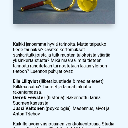
Kaikki janoamme hyviä tarinoita. Mutta taipuuko
tiede tarinaksi? Ovatko kertomukset
sankaritutkijoista ja tutkimusten tuloksista väärää
yksinkertaistusta? Mikä määrää, mitä tieteen
tarinoita rahoitetaan tai nostetaan laajan yleisön
tietoon? Luennon puhujat ovat:
Ella Lillqvist
(liiketaloustiede & mediatieteet):
Silkkaa satua? Tunteet ja tarinat taloutta
rakentamassa.
Derek Fewster
(historia):
Rakennettu tarina
Suomen kansasta
Jussi Valtonen
(psykologia):
Masennus, aivot ja
Anton Tšehov
Kaikille avoin viisiosainen verkkoluentosarja
Studia