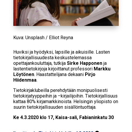
Kuva: Unsplash / Elliot Reyna
Huviksi ja hyödyksi, lapsille ja aikuisille. Lasten
tietokirjallisuudesta keskustelemassa
opettajankouluttaja, tutkija
Sirke Happonen
ja
lastentietokirjoja kirjoittanut professori
Markku
Löytönen
. Haastattelijana dekaani
Pirjo
Hiidenmaa
.
Tietokirjaklubeilla perehdytään monipuolisesti
tietokirjatyyppeihin ja –kirjailijoihin. Tietokirjallisuus
kattaa 80% kirjamarkkinoista. Helsingin yliopisto on
suurin tietokirjallisuuden sisällöntuottaja.
Ke 4.3.2020 klo 17, Kaisa-sali, Fabianinkatu 30