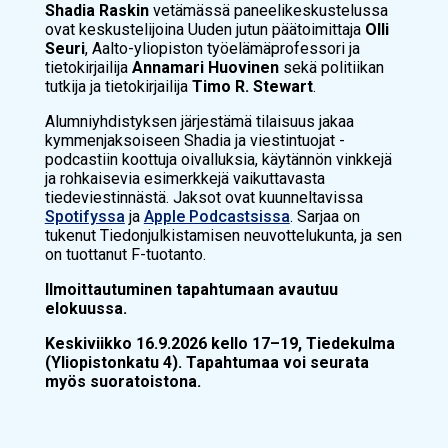
Shadia Raskin
vetämässä paneelikeskustelussa
ovat keskustelijoina Uuden jutun päätoimittaja
Olli
Seuri
, Aalto-yliopiston työelämäprofessori ja
tietokirjailija
Annamari Huovinen
sekä politiikan
tutkija ja tietokirjailija
Timo R. Stewart
.
Alumniyhdistyksen järjestämä tilaisuus jakaa
kymmenjaksoiseen
Shadia ja viestintuojat
-
podcastiin koottuja oivalluksia, käytännön vinkkejä
ja rohkaisevia esimerkkejä vaikuttavasta
tiedeviestinnästä. Jaksot ovat kuunneltavissa
Spotifyssa
ja
Apple Podcastsissa
. Sarjaa on
tukenut Tiedonjulkistamisen neuvottelukunta, ja sen
on tuottanut F-tuotanto.
Ilmoittautuminen tapahtumaan avautuu
elokuussa.
Keskiviikko 16.9.2026 kello 17–19, Tiedekulma
(Yliopistonkatu 4). Tapahtumaa voi seurata
myös suoratoistona.