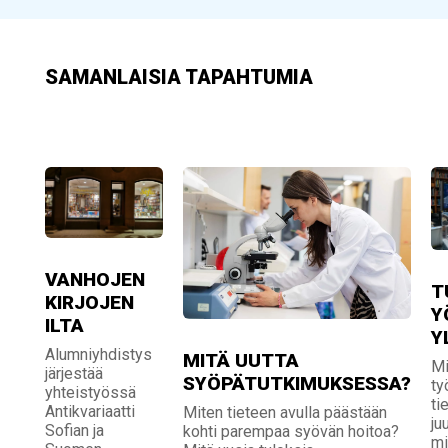
SAMANLAISIA TAPAHTUMIA
VANHOJEN
T
KIRJOJEN
Y
ILTA
Y
Alumniyhdistys
MITÄ UUTTA
Mi
järjestää
SYÖPÄTUTKIMUKSESSA?
ty
yhteistyössä
ti
Antikvariaatti
Miten tieteen avulla päästään
ju
Sofian ja
kohti parempaa syövän hoitoa?
mi