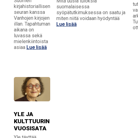
Suomen
Mitä uusia tuloksia
tu
kirjahistoriallisen
suomalaisessa
va
seuran kanssa
syöpätutkimuksessa on saatu ja
ar
Vanhojen kirjojen
miten niitä voidaan hyödyntää
Tu
illan. Tapahtuman
Lue lisää
ot
aikana on
luvassa sekä
mielenkiintoista
asiaa
Lue lisää
YLE JA
KULTTUURIN
VUOSISATA
Yle täyttää