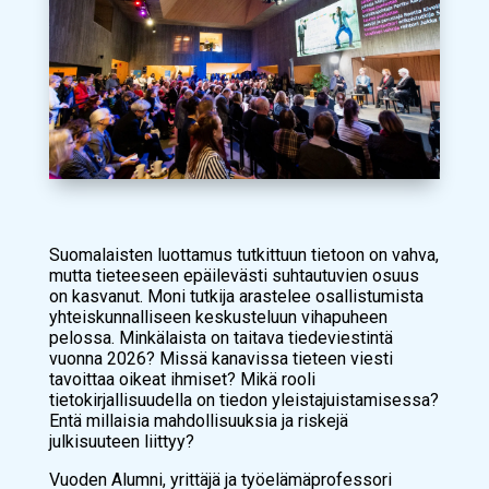
Suomalaisten luottamus tutkittuun tietoon on vahva,
mutta tieteeseen epäilevästi suhtautuvien osuus
on kasvanut. Moni tutkija arastelee osallistumista
yhteiskunnalliseen keskusteluun vihapuheen
pelossa. Minkälaista on taitava tiedeviestintä
vuonna 2026? Missä kanavissa tieteen viesti
tavoittaa oikeat ihmiset? Mikä rooli
tietokirjallisuudella on tiedon yleistajuistamisessa?
Entä millaisia mahdollisuuksia ja riskejä
julkisuuteen liittyy?
Vuoden Alumni, yrittäjä ja työelämäprofessori