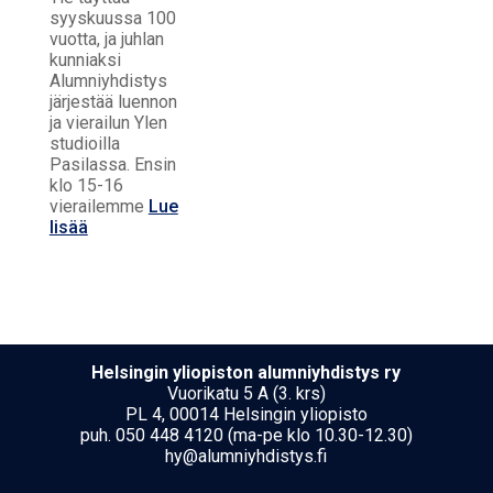
syyskuussa 100
vuotta, ja juhlan
kunniaksi
Alumniyhdistys
järjestää luennon
ja vierailun Ylen
studioilla
Pasilassa. Ensin
klo 15-16
vierailemme
Lue
lisää
Hel­sin­gin yli­opis­ton alumniyhdistys ry
Vuorikatu 5 A (3. krs)
PL 4, 00014 Helsingin yliopisto
puh. 050 448 4120 (ma-pe klo 10.30-12.30)
hy@alumniyhdistys.fi