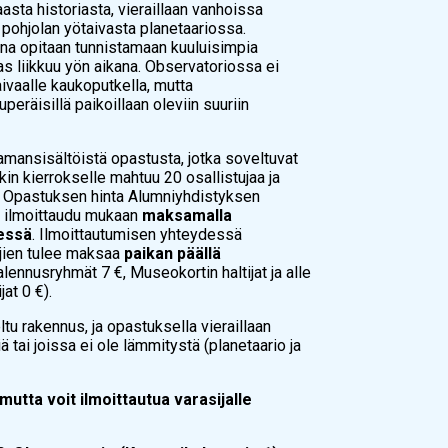
asta historiasta, vieraillaan vanhoissa
n pohjolan yötaivasta planetaariossa.
ana opitaan tunnistamaan kuuluisimpia
as liikkuu yön aikana. Observatoriossa ei
taivaalle kaukoputkella, mutta
eräisillä paikoillaan oleviin suuriin
amansisältöistä opastusta, jotka soveltuvat
kin kierrokselle mahtuu 20 osallistujaa ja
ä. Opastuksen hinta Alumniyhdistyksen
 ilmoittaudu mukaan
maksamalla
essä
. Ilmoittautumisen yhteydessä
jien tulee maksaa
paikan päällä
alennusryhmät 7 €, Museokortin haltijat ja alle
at 0 €).
tu rakennus, ja opastuksella vieraillaan
ä tai joissa ei ole lämmitystä (planetaario ja
utta voit ilmoittautua varasijalle