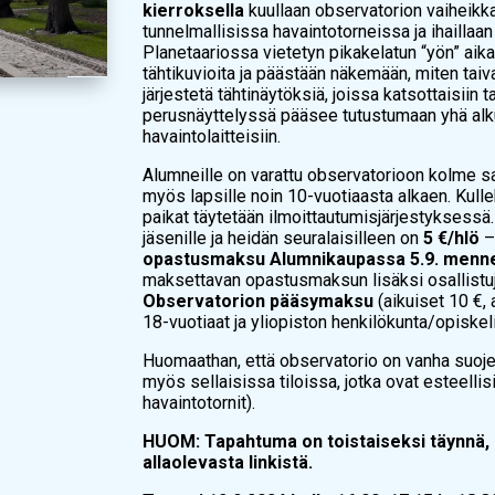
kierroksella
kuullaan observatorion vaiheikka
tunnelmallisissa havaintotorneissa ja ihaillaa
Planetaariossa vietetyn pikakelatun “yön” aik
tähtikuvioita ja päästään näkemään, miten taiv
järjestetä tähtinäytöksiä, joissa katsottaisiin 
perusnäyttelyssä pääsee tutustumaan yhä alkup
havaintolaitteisiin.
Alumneille on varattu observatorioon kolme s
myös lapsille noin 10-vuotiaasta alkaen. Kulle
paikat täytetään ilmoittautumisjärjestyksess
jäsenille ja heidän seuralaisilleen on
5 €/hlö
–
opastusmaksu Alumnikaupassa 5.9. menn
maksettavan opastusmaksun lisäksi osallistu
Observatorion pääsymaksu
(aikuiset 10 €, 
18-vuotiaat ja yliopiston henkilökunta/opiskelij
Huomaathan, että observatorio on vanha suojel
myös sellaisissa tiloissa, jotka ovat esteellisi
havaintotornit).
HUOM: Tapahtuma on toistaiseksi täynnä, m
allaolevasta linkistä.