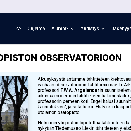
Ohjelma
Alumni?
Yhdistys
Jäsenyy

OPISTON OBSERVATORIOON
Alkusyksystä astumme tähtitieteen kiehtovaa
vanhaan observatorioon Tähtitorninmäellä. Ark
professori
F.W.A. Argelanderin
suunnittelem
aikansa modernein tähtitieteen tutkimuslaitos,
professorin perheen koti. Engel halusi suunni
kaunistuksen”, ja siitä tulikin Helsingin kaup
eteläinen päätepiste.
Helsingin yliopiston lopetettua tähtitieteen 
nykyään Tiedemuseo Liekin tähtitieteen ylei