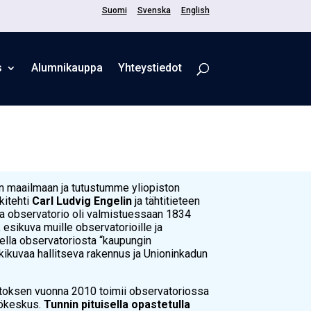
Suomi
Svenska
English
s
Alum­ni­kaup­pa
Yhteystiedot
n maailmaan ja tutustumme yliopiston
kitehti
Carl Ludvig Engelin
ja tähtitieteen
a observatorio oli valmistuessaan 1834
 esikuva muille observatorioille ja
tella observatoriosta “kaupungin
unkikuvaa hallitseva rakennus ja Unioninkadun
laitoksen vuonna 2010 toimii observatoriossa
sökeskus.
Tunnin pituisella opastetulla