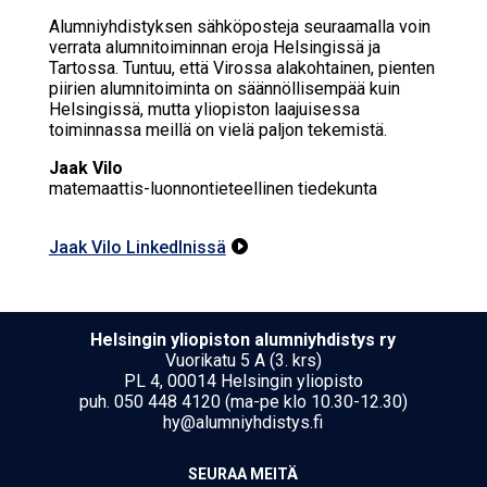
Alumniyhdistyksen sähköposteja seuraamalla voin
verrata alumnitoiminnan eroja Helsingissä ja
Tartossa. Tuntuu, että Virossa alakohtainen, pienten
piirien alumnitoiminta on säännöllisempää kuin
Helsingissä, mutta yliopiston laajuisessa
toiminnassa meillä on vielä paljon tekemistä.
Jaak Vilo
matemaattis-luonnontieteellinen tiedekunta
Jaak Vilo LinkedInissä

Hel­sin­gin yli­opis­ton alumniyhdistys ry
Vuorikatu 5 A (3. krs)
PL 4, 00014 Helsingin yliopisto
puh. 050 448 4120 (ma-pe klo 10.30-12.30)
hy@alumniyhdistys.fi
SEU­RAA MEI­TÄ