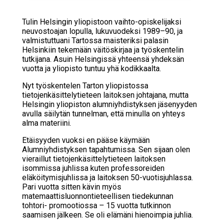
Tulin Helsingin yliopistoon vaihto-opiskelijaksi
neuvostoajan lopulla, lukuvuodeksi 1989–90, ja
valmistuttuani Tartossa maisteriksi palasin
Helsinkiin tekemään väitöskirjaa ja työskentelin
tutkijana. Asuin Helsingissä yhteensä yhdeksän
vuotta ja yliopisto tuntuu yhä kodikkaalta.
Nyt työskentelen Tarton yliopistossa
tietojenkäsittelytieteen laitoksen johtajana, mutta
Helsingin yliopiston alumniyhdistyksen jäsenyyden
avulla säilytän tunnelman, että minulla on yhteys
alma materiini.
Etäisyyden vuoksi en pääse käymään
Alumniyhdistyksen tapahtumissa. Sen sijaan olen
vieraillut tietojenkäsittelytieteen laitoksen
isommissa juhlissa kuten professoreiden
eläköitymisjuhlissa ja laitoksen 50-vuotisjuhlassa.
Pari vuotta sitten kävin myös
matemaattisluonnontieteellisen tiedekunnan
tohtori- promootiossa – 15 vuotta tutkinnon
saamisen jälkeen. Se oli elämäni hienoimpia juhlia.