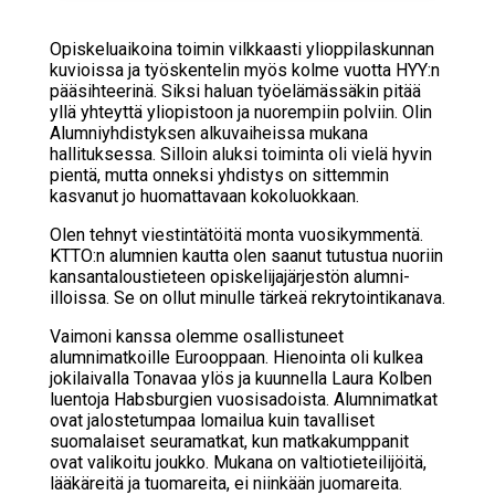
Opiskeluaikoina toimin vilkkaasti ylioppilaskunnan
kuvioissa ja työskentelin myös kolme vuotta HYY:n
pääsihteerinä. Siksi haluan työelämässäkin pitää
yllä yhteyttä yliopistoon ja nuorempiin polviin. Olin
Alumniyhdistyksen alkuvaiheissa mukana
hallituksessa. Silloin aluksi toiminta oli vielä hyvin
pientä, mutta onneksi yhdistys on sittemmin
kasvanut jo huomattavaan kokoluokkaan.
Olen tehnyt viestintätöitä monta vuosikymmentä.
KTTO:n alumnien kautta olen saanut tutustua nuoriin
kansantaloustieteen opiskelijajärjestön alumni-
illoissa. Se on ollut minulle tärkeä rekrytointikanava.
Vaimoni kanssa olemme osallistuneet
alumnimatkoille Eurooppaan. Hienointa oli kulkea
jokilaivalla Tonavaa ylös ja kuunnella Laura Kolben
luentoja Habsburgien vuosisadoista. Alumnimatkat
ovat jalostetumpaa lomailua kuin tavalliset
suomalaiset seuramatkat, kun matkakumppanit
ovat valikoitu joukko. Mukana on valtiotieteilijöitä,
lääkäreitä ja tuomareita, ei niinkään juomareita.