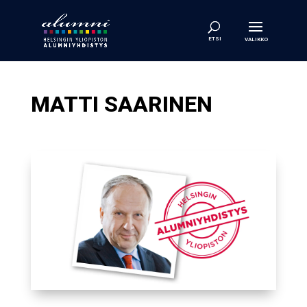
MAT­TI SAA­RI­NEN