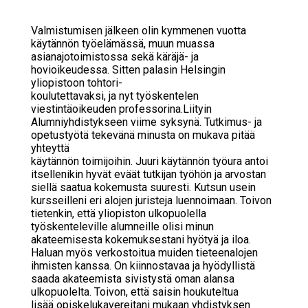
Valmistumisen jälkeen olin kymmenen vuotta
käytännön työelämässä, muun muassa
asianajotoimistossa sekä käräjä- ja
hovioikeudessa. Sitten palasin Helsingin
yliopistoon tohtori-
koulutettavaksi, ja nyt työskentelen
viestintäoikeuden professorina.Liityin
Alumniyhdistykseen viime syksynä. Tutkimus- ja
opetustyötä tekevänä minusta on mukava pitää
yhteyttä
käytännön toimijoihin. Juuri käytännön työura antoi
itsellenikin hyvät eväät tutkijan työhön ja arvostan
siellä saatua kokemusta suuresti. Kutsun usein
kursseilleni eri alojen juristeja luennoimaan. Toivon
tietenkin, että yliopiston ulkopuolella
työskenteleville alumneille olisi minun
akateemisesta kokemuksestani hyötyä ja iloa.
Haluan myös verkostoitua muiden tieteenalojen
ihmisten kanssa. On kiinnostavaa ja hyödyllistä
saada akateemista sivistystä oman alansa
ulkopuolelta. Toivon, että saisin houkuteltua
lisää opiskelukavereitani mukaan yhdistyksen