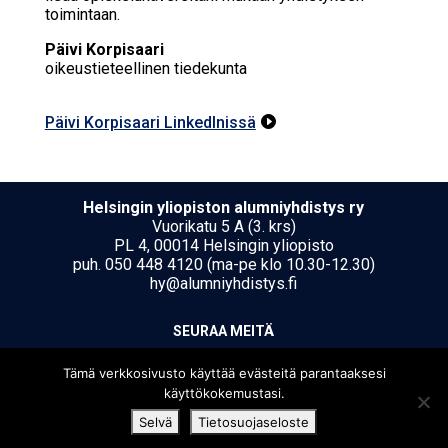
toimintaan.
Päivi Korpisaari
oikeustieteellinen tiedekunta
Päivi Korpisaari LinkedInissä

Hel­sin­gin yli­opis­ton alumniyhdistys ry
Vuorikatu 5 A (3. krs)
PL 4, 00014 Helsingin yliopisto
puh. 050 448 4120 (ma-pe klo 10.30-12.30)
hy@alumniyhdistys.fi
SEU­RAA MEI­TÄ
Tämä verkkosivusto käyttää evästeitä parantaaksesi
käyttökokemustasi.
Selvä
Tietosuojaseloste
[translate string="Copyright"]