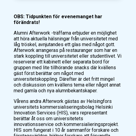
OBS: Tidpunkten för evenemanget har
förändrats!
Alumni Afterwork -träffarna erbjuder en möjlighet
att höra aktuella hälsningar från universitetet med
låg tröskel, avnjutandes ett glas med något gott.
Afterwork arrangeras på restauranger som har en
stark koppling till universitetet eller studentlivet. Vi
reserverar ett kabinett eller separata bord för
gruppen med lite tillhörande snacks där kvällens
gäst först berättar om något med
universitetskoppling. Därefter är det fritt mingel
och diskussion om kvällens tema eller något annat
med gamla och nya alumnbekantskaper.
Vårens andra Afterwork gästas av Helsingfors
universitets kommersialiseringsbolag Helsinki
Innovation Services (HIS), vars representant
berättar åt oss om universitetets
innovationsservice och kommersialieringsprojekt.
HIS som fungerat i 10 år sammanför forskare och
företagsvärlden, hjälper forskare att förvandla