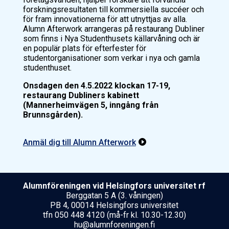
forskningsresultaten till kommersiella succéer och
för fram innovationerna för att utnyttjas av alla.
Alumn Afterwork arrangeras på restaurang Dubliner
som finns i Nya Studenthusets källarvåning och är
en populär plats för efterfester för
studentorganisationer som verkar i nya och gamla
studenthuset.
Onsdagen den 4.5.2022 klockan 17-19,
restaurang Dubliners kabinett
(Mannerheimvägen 5, inngång från
Brunnsgården).
Anmäl dig till Alumn Afterwork

Alumnföreningen vid Helsing­fors uni­ver­si­tet rf
Berggatan 5 A (3. våningen)
PB 4, 00014 Helsingfors universitet
tfn 050 448 4120 (må-fr kl. 10.30-12.30)
hu@alumnforeningen.fi