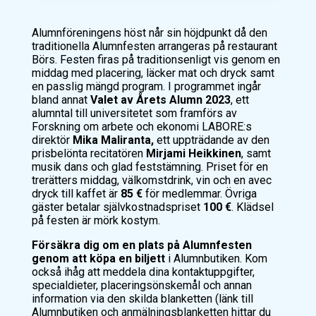
Alumnföreningens höst når sin höjdpunkt då den
traditionella Alumnfesten arrangeras på restaurant
Börs. Festen firas på traditionsenligt vis genom en
middag med placering, läcker mat och dryck samt
en passlig mängd program. I programmet ingår
bland annat
Valet av Årets Alumn 2023
, ett
alumntal till universitetet som framförs av
Forskning om arbete och ekonomi LABORE:s
direktör
Mika Maliranta,
ett uppträdande av den
prisbelönta recitatören
Mirjami Heikkinen
, samt
musik dans och glad feststämning. Priset för en
trerätters middag, välkomstdrink, vin och en avec
dryck till kaffet är
85 €
för medlemmar. Övriga
gäster betalar självkostnadspriset
100 €
. Klädsel
på festen är mörk kostym.
Försäkra dig om en plats på Alumnfesten
genom att köpa en biljett
i Alumnbutiken. Kom
också ihåg att meddela dina kontaktuppgifter,
specialdieter, placeringsönskemål och annan
information via den skilda blanketten (länk till
Alumnbutiken och anmälningsblanketten hittar du