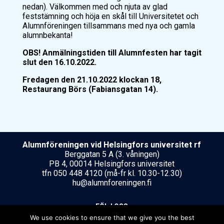
nedan). Välkommen med och njuta av glad
feststämning och höja en skål till Universitetet och
Alumnföreningen tillsammans med nya och gamla
alumnbekanta!
OBS! Anmälningstiden till Alumnfesten har tagit
slut den 16.10.2022.
Fredagen den 21.10.2022
klockan 18,
Restaurang Börs (Fabiansgatan 14).
Alumnföreningen vid Helsing­fors uni­ver­si­tet rf
Berggatan 5 A (3. våningen)
PB 4, 00014 Helsingfors universitet
tfn 050 448 4120 (må-fr kl. 10.30-12.30)
hu@alumnforeningen.fi
FÖLJ OSS
We use cookies to ensure that we give you the best