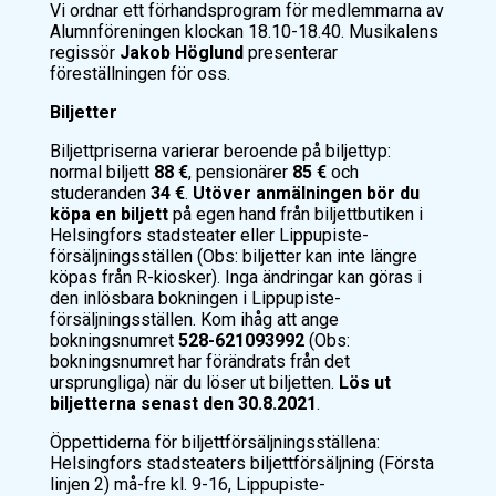
Vi ordnar ett förhandsprogram för medlemmarna av
Alumnföreningen klockan 18.10-18.40. Musikalens
regissör
Jakob Höglund
presenterar
föreställningen för oss.
Biljetter
Biljettpriserna varierar beroende på biljettyp:
normal biljett
88 €
, pensionärer
85 €
och
studeranden
34 €
.
Utöver anmälningen bör du
köpa en biljett
på egen hand från biljettbutiken i
Helsingfors stadsteater eller Lippupiste-
försäljningsställen (Obs: biljetter kan inte längre
köpas från R-kiosker). Inga ändringar kan göras i
den inlösbara bokningen i Lippupiste-
försäljningsställen. Kom ihåg att ange
bokningsnumret
528-621093992
(Obs:
bokningsnumret har förändrats från det
ursprungliga) när du löser ut biljetten.
Lös ut
biljetterna senast den 30.8.2021
.
Öppettiderna för biljettförsäljningsställena:
Helsingfors stadsteaters biljettförsäljning (Första
linjen 2) må-fre kl. 9-16, Lippupiste-