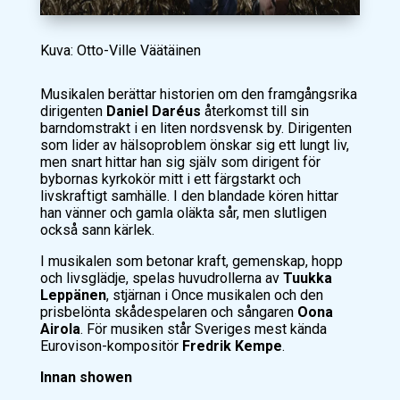
Kuva: Otto-Ville Väätäinen
Musikalen berättar historien om den framgångsrika
dirigenten
Daniel Daréus
återkomst till sin
barndomstrakt i en liten nordsvensk by. Dirigenten
som lider av hälsoproblem önskar sig ett lungt liv,
men snart hittar han sig själv som dirigent för
bybornas kyrkokör mitt i ett färgstarkt och
livskraftigt samhälle. I den blandade kören hittar
han vänner och gamla oläkta sår, men slutligen
också sann kärlek.
I musikalen som betonar kraft, gemenskap, hopp
och livsglädje, spelas huvudrollerna av
Tuukka
Leppänen
, stjärnan i Once musikalen och den
prisbelönta skådespelaren och sångaren
Oona
Airola
. För musiken står Sveriges mest kända
Eurovison-kompositör
Fredrik Kempe
.
Innan showen