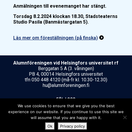
Anmälningen till evenemanget har stängt.
Torsdag 8.2.2024 klockan 18.30, Stadsteaterns
Studio Pasila (Banmästargatan 5).
Läs mer om föreställningen (på finska)

Alumnföreningen vid Helsing­fors uni­ver­si­tet rf
Berggatan 5 A (3. våningen)
PB 4, 00014 Helsingfors universitet
tfn 050 448 4120 (må-fr kl. 10.30-12.30)
hu@alumnforeningen.fi
FÖLJ OSS
We use cookies to ensure that we give you the best
experience on our website. If you continue to use this site we
will assume that you are happy with it.
Ok
Privacy policy
[translate string="Copyright"]