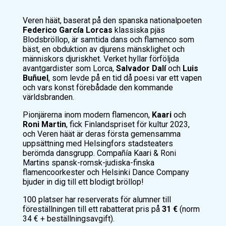
Veren häät, baserat på den spanska nationalpoeten
Federico García Lorcas
klassiska pjäs
Blodsbröllop, är samtida dans och flamenco som
bäst, en obduktion av djurens mänsklighet och
människors djuriskhet. Verket hyllar förföljda
avantgardister som Lorca,
Salvador Dalí
och
Luis
Buñuel
, som levde på en tid då poesi var ett vapen
och vars konst förebådade den kommande
världsbranden.
Pionjärerna inom modern flamencon,
Kaari
och
Roni Martin
, fick Finlandspriset för kultur 2023,
och Veren häät är deras första gemensamma
uppsättning med Helsingfors stadsteaters
berömda dansgrupp. Compañía Kaari & Roni
Martins spansk-romsk-judiska-finska
flamencoorkester och Helsinki Dance Company
bjuder in dig till ett blodigt bröllop!
100 platser har reserverats för alumner till
föreställningen till ett rabatterat pris på
31 €
(norm
34 € + beställningsavgift).