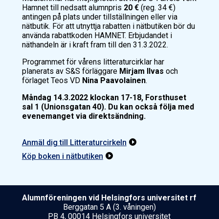
Hamnet
till nedsatt alumnpris
20 €
(reg. 34 €)
antingen på plats under tillställningen eller via
nätbutik. För att utnyttja rabatten i nätbutiken bör du
använda rabattkoden HAMNET. Erbjudandet i
näthandeln är i kraft fram till den 31.3.2022.
Programmet för vårens litteraturcirklar har
planerats av S&S förläggare
Mirjam Ilvas
och
förlaget Teos VD
Nina Paavolainen
.
Måndag 14.3.2022 klockan 17-18, Forsthuset
sal 1 (Unionsgatan 40). Du kan också följa med
evenemanget via direktsändning.
Anmäl dig till Litteraturcirkeln

Köp boken i nätbutiken

Alumnföreningen vid Helsing­fors uni­ver­si­tet rf
Berggatan 5 A (3. våningen)
PB 4, 00014 Helsingfors universitet