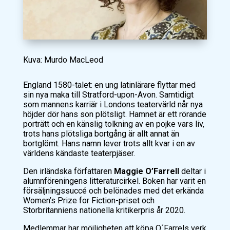
Kuva: Murdo MacLeod
England 1580-talet: en ung latinlärare flyttar med
sin nya maka till Stratford-upon-Avon. Samtidigt
som mannens karriär i Londons teatervärld når nya
höjder dör hans son plötsligt.
Hamnet
är ett rörande
porträtt och en känslig tolkning av en pojke vars liv,
trots hans plötsliga bortgång är allt annat än
bortglömt. Hans namn lever trots allt kvar i en av
världens kändaste teaterpjäser.
Den irländska författaren
Maggie O’Farrell
deltar i
alumnföreningens litteraturcirkel. Boken har varit en
försäljningssuccé och belönades med det erkända
Women’s Prize for Fiction
-priset och
Storbritanniens nationella kritikerpris år 2020.
Medlemmar har möjligheten att köpa O´Farrels verk