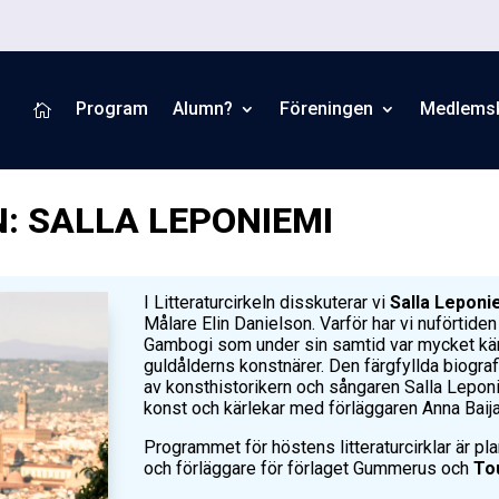
Program
Alumn?
Föreningen
Medlems

: SALLA LEPONIEMI
I Litteraturcirkeln disskuterar vi
Salla Leponi
Målare Elin Danielson
. Varför har vi nuförtid
Gambogi som under sin samtid var mycket kän
guldålderns konstnärer. Den färgfyllda biogra
av konsthistorikern och sångaren Salla Lepon
konst och kärlekar med förläggaren Anna Baija
Programmet för höstens litteraturcirklar är pl
och förläggare för förlaget Gummerus och
Tou