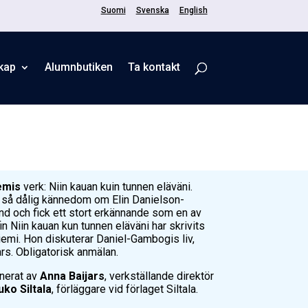
Suomi
Svenska
English
kap
Alumnbutiken
Ta kontakt
emis
verk:
Niin kauan kuin tunnen eläväni
.
en så dålig kännedom om Elin Danielson-
d och fick ett stort erkännande som en av
fin
Niin kauan kun tunnen eläväni
har skrivits
iemi. Hon diskuterar Daniel-Gambogis liv,
rs. Obligatorisk anmälan.
anerat av
Anna Baijars
, verkställande direktör
ko Siltala
, förläggare vid förlaget Siltala.