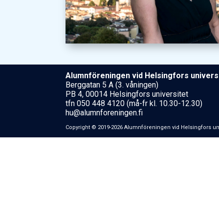
Alumnföreningen vid Helsing­fors uni­ver­si
Berggatan 5 A (3. våningen)
PB 4, 00014 Helsingfors universitet
tfn 050 448 4120 (må-fr kl. 10.30-12.30)
hu@alumnforeningen.fi
Copyright © 2019-2026 Alumnföreningen vid Helsing­fors uni­ver