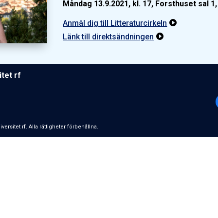
Måndag 13.9.2021, kl. 17, Forsthuset sal 1
Anmäl dig till Litteraturcirkeln

Länk till direktsändningen

­tet rf
­si­tet rf. Alla rättigheter förbehållna.