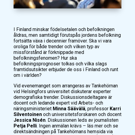
I Finland minskar födelsetalen och befolkningen
åldras, men samtidigt förutspås jordens befolkning
fortsätta växa i decennier framöver. Ska vi vara
oroliga för både trender och vilken typ av
missförstånd är förknippade med
befolkningsfenomen? Hur ska
befolkningsprognoser tolkas och vilka slags
framtidsutsikter erbjuder de oss i Finland och runt
om i världen?
Vid evenemanget som arrangeras av Tankehörnan
vid Helsingfors universitet diskuterar experter
demografiska trender. Diskussionsdeltagare är
docent och ledande expert vid Arbets- och
näringsministeriet
Minna Säävälä
, professor
Karri
Silventoinen
och universitetsforskaren och docent
Jessica Nisén
. Diskussionen leds av journalisten
Petja Pelli
. Ingen anmälan krävs – läs mer och se
direktsändningen på Tankehörnans hemsida via