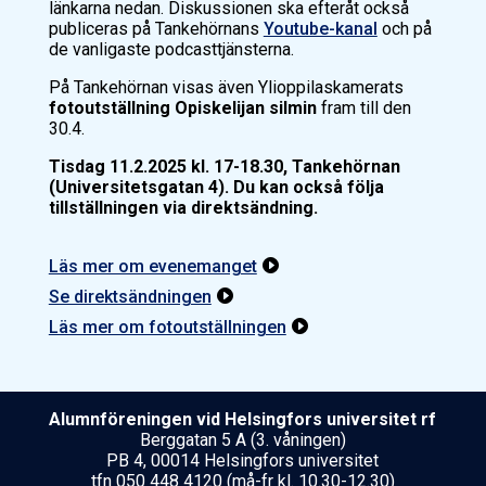
länkarna nedan. Diskussionen ska efteråt också
publiceras på Tankehörnans
Youtube-kanal
och på
de vanligaste podcasttjänsterna.
På Tankehörnan visas även Ylioppilaskamerats
fotoutställning
Opiskelijan silmin
fram till den
30.4.
Tisdag 11.2.2025 kl. 17-18.30, Tankehörnan
(Universitetsgatan 4). Du kan också följa
tillställningen via direktsändning.
Läs mer om evenemanget

Se direktsändningen

Läs mer om fotoutställningen

Alumnföreningen vid Helsing­fors uni­ver­si­tet rf
Berggatan 5 A (3. våningen)
PB 4, 00014 Helsingfors universitet
tfn 050 448 4120 (må-fr kl. 10.30-12.30)