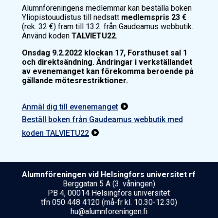
Alumnföreningens medlemmar kan beställa boken
Yliopistouudistus
till nedsatt
medlemspris 23 €
(rek. 32 €) fram till 13.2. från Gaudeamus webbutik.
Använd koden
TALVIETU22
.
Onsdag 9.2.2022 klockan 17, Forsthuset sal 1
och direktsändning. Ändringar i verkställandet
av evenemanget kan förekomma beroende på
gällande mötesrestriktioner.
Anmäl dig till evenemanget

Beställ boken från Gaudeamus webbutik med
koden TALVIETU22

Alumnföreningen vid Helsing­fors uni­ver­si­tet rf
Berggatan 5 A (3. våningen)
PB 4, 00014 Helsingfors universitet
tfn 050 448 4120 (må-fr kl. 10.30-12.30)
hu@alumnforeningen.fi