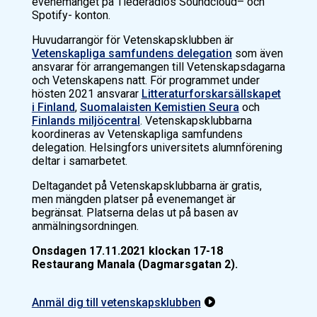
evenemanget på Tiederadios Soundcloud– och
Spotify- konton.
Huvudarrangör för Vetenskapsklubben är
Vetenskapliga samfundens delegation
som även
ansvarar för arrangemangen till Vetenskapsdagarna
och Vetenskapens natt. För programmet under
hösten 2021 ansvarar
Litteraturforskarsällskapet
i Finland
,
Suomalaisten Kemistien Seura
och
Finlands miljöcentral
. Vetenskapsklubbarna
koordineras av Vetenskapliga samfundens
delegation. Helsingfors universitets alumnförening
deltar i samarbetet.
Deltagandet på Vetenskapsklubbarna är gratis,
men mängden platser på evenemanget är
begränsat. Platserna delas ut på basen av
anmälningsordningen.
Onsdagen 17.11.2021 klockan 17-18
Restaurang Manala (Dagmarsgatan 2).
Anmäl dig till vetenskapsklubben
