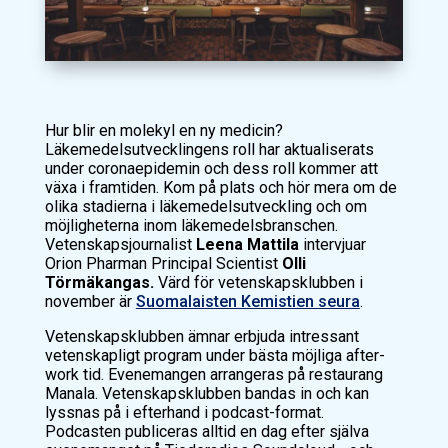
Hur blir en molekyl en ny medicin?
Läkemedelsutvecklingens roll har aktualiserats
under coronaepidemin och dess roll kommer att
växa i framtiden. Kom på plats och hör mera om de
olika stadierna i läkemedelsutveckling och om
möjligheterna inom läkemedelsbranschen.
Vetenskapsjournalist
Leena Mattila
intervjuar
Orion Pharman Principal Scientist
Olli
Törmäkangas.
Värd för vetenskapsklubben i
november är
Suomalaisten Kemistien seura
.
Vetenskapsklubben ämnar erbjuda intressant
vetenskapligt program under bästa möjliga after-
work tid. Evenemangen arrangeras på restaurang
Manala. Vetenskapsklubben bandas in och kan
lyssnas på i efterhand i podcast-format.
Podcasten publiceras alltid en dag efter själva