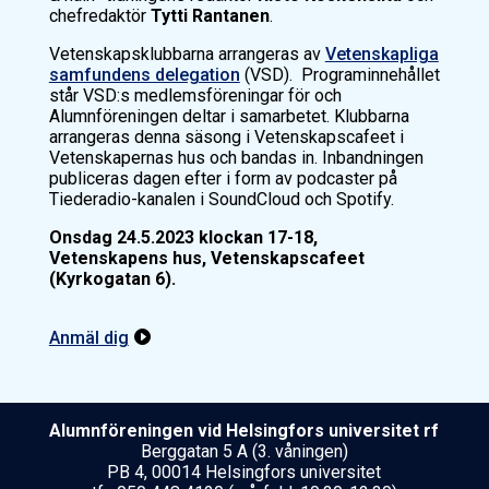
chefredaktör
Tytti Rantanen
.
Vetenskapsklubbarna arrangeras av
Vetenskapliga
samfundens delegation
(VSD). Programinnehållet
står VSD:s medlemsföreningar för och
Alumnföreningen deltar i samarbetet. Klubbarna
arrangeras denna säsong i Vetenskapscafeet i
Vetenskapernas hus och bandas in. Inbandningen
publiceras dagen efter i form av podcaster på
Tiederadio-kanalen i SoundCloud och Spotify.
Onsdag 24.5.2023 klockan 17-18,
Vetenskapens hus, Vetenskapscafeet
(Kyrkogatan 6).
Anmäl dig

Alumnföreningen vid Helsing­fors uni­ver­si­tet rf
Berggatan 5 A (3. våningen)
PB 4, 00014 Helsingfors universitet