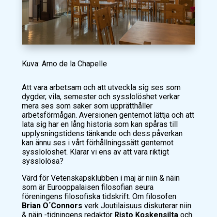
Kuva: Arno de la Chapelle
Att vara arbetsam och att utveckla sig ses som
dygder, vila, semester och sysslolöshet verkar
mera ses som saker som upprätthåller
arbetsförmågan. Aversionen gentemot lättja och att
lata sig har en lång historia som kan spåras till
upplysningstidens tänkande och dess påverkan
kan ännu ses i vårt förhållningssätt gentemot
sysslolöshet. Klarar vi ens av att vara riktigt
sysslolösa?
Värd för Vetenskapsklubben i maj är
niin & näin
som är Eurooppalaisen filosofian seura
föreningens filosofiska tidskrift. Om filosofen
Brian O´Connors
verk
Joutilaisuus
diskuterar niin
& näin -tidningens redaktör
Risto Koskensilta
och