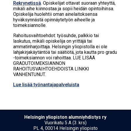
Rekrynetissä
. Opiskelijat ottavat suoraan yhteyttä,
mikäli aihe kiinnostaa ja sopii heidän opintoihinsa.
Opiskelija huolehtii oman ainelaitoksensa
hyväksynnästä opinnäytetyön aiheelle ja
toimeksiannolle.
Rahoitusvaihtoehdot: työsuhde, palkkio tai
laskutus, mikäli opiskelija on yrittäjä tai
ammatinharjoittaja. Helsingin yliopistolla ei ole
lahjakirjakäytäntöä tai säätiötä, jota kautta pro gradu
-toimeksiannon voi rahoittaa. LUE LISÄÄ
GRADUTOIMEKSIANNON
RAHOITUSVAIHTOEHDOISTA LINKKI
VANHENTUNUT.
Lue lisää työnantajapalveluista
Hel­sin­gin yli­opis­ton alumniyhdistys ry
Vuorikatu 5 A (3. krs)
PL 4, 00014 Helsingin yliopisto