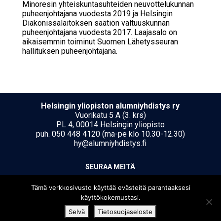
Minoresin yhteiskuntasuhteiden neuvottelukunnan
puheenjohtajana vuodesta 2019 ja Helsingin
Diakonissalaitoksen säätiön valtuuskunnan
puheenjohtajana vuodesta 2017. Laajasalo on
aikaisemmin toiminut Suomen Lähetysseuran
hallituksen puheenjohtajana.
Hel­sin­gin yli­opis­ton alumniyhdistys ry
Vuorikatu 5 A (3. krs)
PL 4, 00014 Helsingin yliopisto
puh. 050 448 4120 (ma-pe klo 10.30-12.30)
hy@alumniyhdistys.fi
SEU­RAA MEI­TÄ
Tämä verkkosivusto käyttää evästeitä parantaaksesi
käyttökokemustasi.
Selvä
Tietosuojaseloste
[translate string="Copyright"]