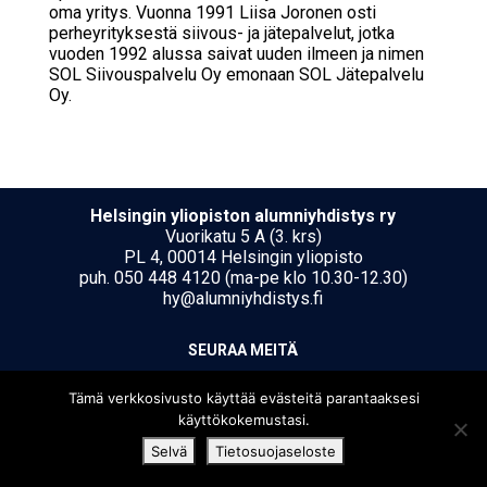
oma yritys. Vuonna 1991 Liisa Joronen osti
perheyrityksestä siivous- ja jätepalvelut, jotka
vuoden 1992 alussa saivat uuden ilmeen ja nimen
SOL Siivouspalvelu Oy emonaan SOL Jätepalvelu
Oy.
Hel­sin­gin yli­opis­ton alumniyhdistys ry
Vuorikatu 5 A (3. krs)
PL 4, 00014 Helsingin yliopisto
puh. 050 448 4120 (ma-pe klo 10.30-12.30)
hy@alumniyhdistys.fi
SEU­RAA MEI­TÄ
Tämä verkkosivusto käyttää evästeitä parantaaksesi
käyttökokemustasi.
Selvä
Tietosuojaseloste
[translate string="Copyright"]