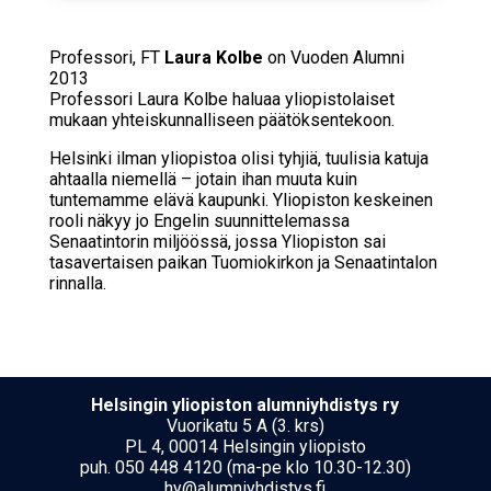
Professori, FT
Laura Kolbe
on Vuoden Alumni
2013
Professori Laura Kolbe haluaa yliopistolaiset
mukaan yhteiskunnalliseen päätöksentekoon.
Helsinki ilman yliopistoa olisi tyhjiä, tuulisia katuja
ahtaalla niemellä – jotain ihan muuta kuin
tuntemamme elävä kaupunki. Yliopiston keskeinen
rooli näkyy jo Engelin suunnittelemassa
Senaatintorin miljöössä, jossa Yliopiston sai
tasavertaisen paikan Tuomiokirkon ja Senaatintalon
rinnalla.
Hel­sin­gin yli­opis­ton alumniyhdistys ry
Vuorikatu 5 A (3. krs)
PL 4, 00014 Helsingin yliopisto
puh. 050 448 4120 (ma-pe klo 10.30-12.30)
hy@alumniyhdistys.fi