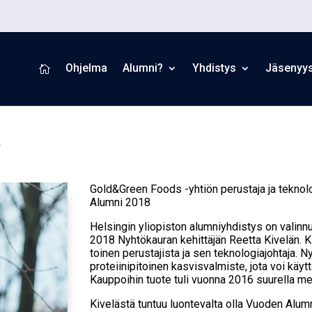
Ohjelma
Alumni?
Yhdistys
Jäsenyy

Ä
Gold&Green Foods -yhtiön perustaja ja teknol
Alumni 2018
Helsingin yliopiston alumniyhdistys on valinn
2018 Nyhtökauran kehittäjän Reetta Kivelän. 
toinen perustajista ja sen teknologiajohtaja.
proteiinipitoinen kasvisvalmiste, jota voi käyt
Kauppoihin tuote tuli vuonna 2016 suurella m
Kivelästä tuntuu luontevalta olla Vuoden Alumn