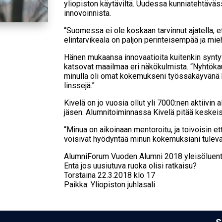
yliopiston käytäviltä. Uudessa kunniatehtäväs
innovoinnista.
“Suomessa ei ole koskaan tarvinnut ajatella, e
elintarvikeala on paljon perinteisempää ja mi
Hänen mukaansa innovaatioita kuitenkin syntyy
katsovat maailmaa eri näkökulmista. “Nyhtökau
minulla oli omat kokemukseni työssäkäyvänä kas
linssejä.”
Kivelä on jo vuosia ollut yli 7000:nen aktiivi
jäsen. Alumnitoiminnassa Kivelä pitää keskei
“Minua on aikoinaan mentoroitu, ja toivoisin e
voisivat hyödyntää minun kokemuksiani tulev
AlumniForum Vuoden Alumni 2018 yleisöluen
Entä jos uusiu­tu­va ruo­ka oli­si rat­kai­su?
Torstaina 22.3.2018 klo 17
Paikka: Yliopiston juhlasali