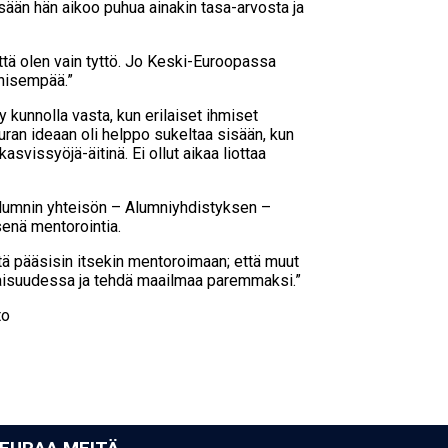
sään hän aikoo puhua ainakin tasa-arvosta ja
ttä olen vain tyttö. Jo Keski-Euroopassa
ehisempää.”
 kunnolla vasta, kun erilaiset ihmiset
ran ideaan oli helppo sukeltaa sisään, kun
vissyöjä-äitinä. Ei ollut aikaa liottaa
n alumnin yhteisön – Alumniyhdistyksen –
senä mentorointia.
ttä pääsisin itsekin mentoroimaan; että muut
aisuudessa ja tehdä maailmaa paremmaksi.”
to