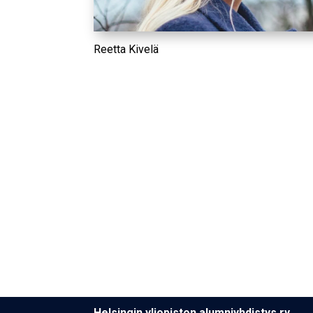
Reetta Kivelä
Hel­sin­gin yli­opis­ton alumniyhdistys ry