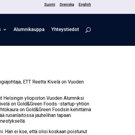
Suomi
Svenska
English
s
Alum­ni­kaup­pa
Yhteystiedot
ogiajohtaja, ETT Reetta Kivelä on Vuoden
ut Helsingin yliopiston Vuoden Alumniksi
Kivelä on Gold&Green Foods -startup-yhtiön
 Nyhtökaura on Gold&Green Foodsin kehittämä
tää ruoanlaitossa jauhelihan tapaan.
enestyksellä.
i. Hän ei koe, että olisi koskaan poistunut