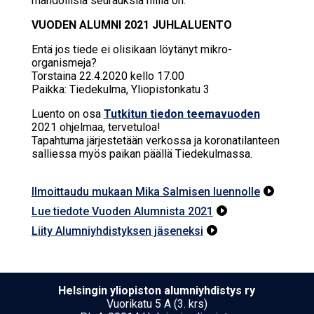
mahdollisia seurauksia niillä on.
VUODEN ALUMNI 2021 JUHLALUENTO
Entä jos tiede ei olisikaan löytänyt mikro-
organismeja?
Torstaina 22.4.2020 kello 17.00
Paikka: Tiedekulma, Yliopistonkatu 3
Luent
o on osa
Tutkitun tiedon teemavuoden
2021 ohjelmaa, tervetuloa!
Tapahtuma järjestetään verkossa ja koronatilanteen
salliessa myös paikan päällä Tiedekulmassa.
Ilmoittaudu mukaan Mika Salmisen luennolle

Lue tiedote Vuoden Alumnista 2021

Liity Alumniyhdistyksen jäseneksi

Hel­sin­gin yli­opis­ton alumniyhdistys ry
Vuorikatu 5 A (3. krs)