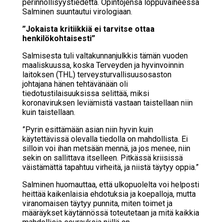
perinnöllisyystiedettä. Opintojensa loppuvaiheessa
Salminen suuntautui virologiaan.
”Jokaista kritiikkiä ei tarvitse ottaa
henkilökohtaisesti”
Salmisesta tuli valtakunnanjulkkis tämän vuoden
maaliskuussa, koska Terveyden ja hyvinvoinnin
laitoksen (THL) terveysturvallisuusosaston
johtajana hänen tehtävänään oli
tiedotustilaisuuksissa selittää, miksi
koronaviruksen leviämistä vastaan taistellaan niin
kuin taistellaan.
”Pyrin esittämään asian niin hyvin kuin
käytettävissä olevalla tiedolla on mahdollista. Ei
silloin voi ihan metsään mennä, ja jos menee, niin
sekin on sallittava itselleen. Pitkässä kriisissä
väistämättä tapahtuu virheitä, ja niistä täytyy oppia.”
Salminen huomauttaa, että ulkopuolelta voi helposti
heittää kaikenlaisia ehdotuksia ja koepalloja, mutta
viranomaisen täytyy punnita, miten toimet ja
määräykset käytännössä toteutetaan ja mitä kaikkia