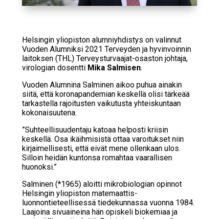
Helsingin yliopiston alumniyhdistys on valinnut
Vuoden Alumniksi 2021 Terveyden ja hyvinvoinnin
laitoksen (THL) Terveysturvaajat-osaston johtaja,
virologian dosentti
Mika Salmisen
.
Vuoden Alumnina Salminen aikoo puhua ainakin
siitä, että koronapandemian keskellä olisi tärkeää
tarkastella rajoitusten vaikutusta yhteiskuntaan
kokonaisuutena.
”Suhteellisuudentaju katoaa helposti kriisin
keskellä. Osa ikäihmisistä ottaa varoitukset niin
kirjaimellisesti, että eivät mene ollenkaan ulos.
Silloin heidän kuntonsa romahtaa vaarallisen
huonoksi.”
Salminen (*1965) aloitti mikrobiologian opinnot
Helsingin yliopiston matemaattis-
luonnontieteellisessä tiedekunnassa vuonna 1984.
Laajoina sivuaineina hän opiskeli biokemiaa ja