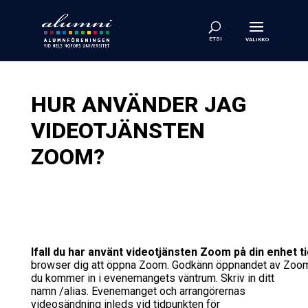
HUR ANVÄNDER JAG
VIDEOTJÄNSTEN
ZOOM?
Ifall
du
har
använt
videotjänsten
Zoom
på
din
enhet
t
browser
dig
att
öppna
Zoom
.
Godkänn
öppnandet
av
Zoo
du kommer in i evenemangets väntrum. Skriv in ditt
namn /alias. Evenemanget och arrangörernas
videosändning inleds vid tidpunkten för