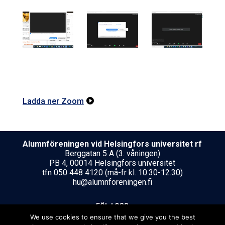
Ladda ner Zoom

Alumnföreningen vid Helsing­fors uni­ver­si­tet rf
Berggatan 5 A (3. våningen)
PB 4, 00014 Helsingfors universitet
tfn 050 448 4120 (må-fr kl. 10.30-12.30)
hu@alumnforeningen.fi
FÖLJ OSS
We use cookies to ensure that we give you the best