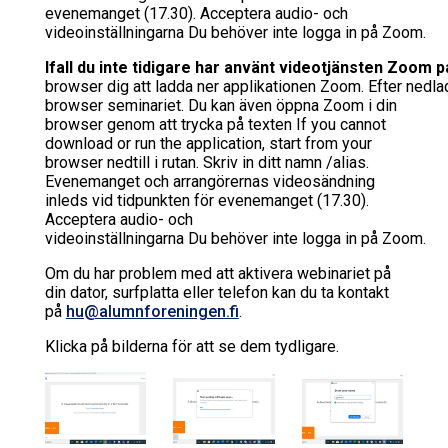
evenemanget (17.30). Acceptera audio- och
videoinställningarna
Du
behöver
inte
logga
in
på
Zoo
m
.
Ifall du inte tidigare har använt videotjänsten Zoom p
browser
dig
att
ladda
ner
applikationen
Zoom
.
Efter
nedla
browser
seminariet.
Du kan även öppna Zoom i din
browser genom att trycka på texten
If you cannot
download or run the application, start from your
browser
nedtill i rutan.
Skriv in ditt namn /alias.
Evenemanget och arrangörernas videosändning
inleds vid tidpunkten för evenemanget (17.30).
Acceptera audio- och
videoinställningarna Du behöver inte logga in på Zoom.
Om du har problem med att aktivera webinariet på
din dator, surfplatta eller telefon kan du ta kontakt
på
hu@alumnforeningen.fi
.
Klicka på bilderna för att se dem tydligare.