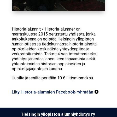
Historia-alumnit / Historia-alumner on
marraskuussa 2015 perustettu yhdistys, jonka
tarkoituksena on edistää Helsingin yliopiston
humanistisessa tiedekunnassa historia-aineita
opiskelleiden keskinäistä yhteydenpitoa ja
verkostoitumista. Tarkoituksen toteuttamiseksi
yhdistys järjestää jäsenilleen tapaamisia sekä
yhteistoimintaa historian oppiaineiden ja
opiskelijajärjestöjen kanssa.
Uusilta jäseniltä peritään 10 € liittymismaksu.
Liity Historia-alumnien Facebook-ryhmään

Hel­sin­gin yli­opis­ton alumniyhdistys ry