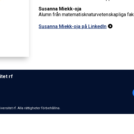
Susanna Miekk-oja
Alumn från matematisknaturvetenskapliga fak
Susanna Miekk-oja på LinkedIn

­tet rf
­si­tet rf. Alla rättigheter förbehållna.