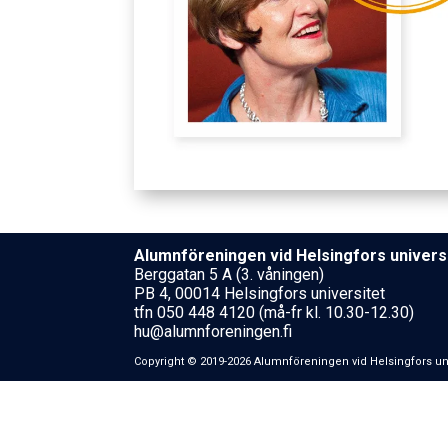
Alumnföreningen vid Helsing­fors uni­ver­si
Berggatan 5 A (3. våningen)
PB 4, 00014 Helsingfors universitet
tfn 050 448 4120 (må-fr kl. 10.30-12.30)
hu@alumnforeningen.fi
Copyright © 2019-2026 Alumnföreningen vid Helsing­fors uni­ver