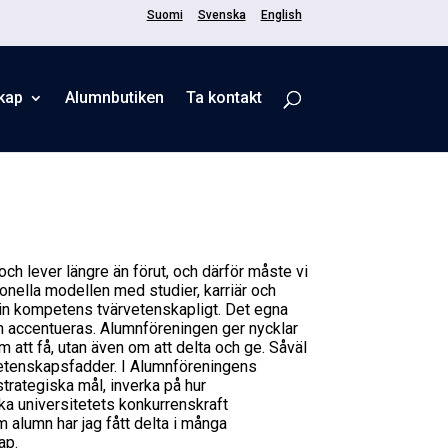
Suomi
Svenska
English
kap
Alumnbutiken
Ta kontakt
ch lever längre än förut, och därför måste vi
ionella modellen med studier, karriär och
in kompetens tvärvetenskapligt. Det egna
n accentueras. Alumnföreningen ger nycklar
 om att få, utan även om att delta och ge. Såväl
vetenskapsfadder. I Alumnföreningens
 strategiska mål, inverka på hur
ka universitetets konkurrenskraft
om alumn har jag fått delta i många
ap.