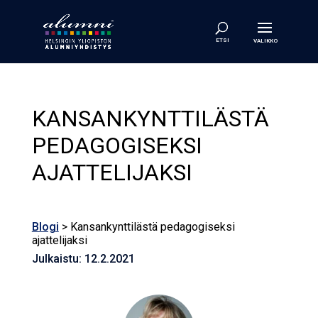
KANSANKYNT­TI­LÄS­TÄ
PEDAGOGISEKSI
AJATTELIJAKSI
Blogi
> Kansankynt­ti­läs­tä pedagogiseksi
ajattelijaksi
Julkaistu: 12.2.2021