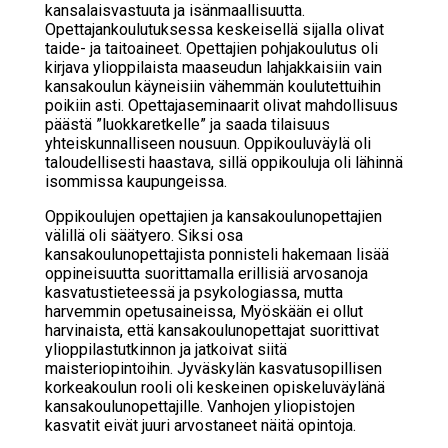
kansalaisvastuuta ja isänmaallisuutta.
Opettajankoulutuksessa keskeisellä sijalla olivat
taide- ja taitoaineet. Opettajien pohjakoulutus oli
kirjava ylioppilaista maaseudun lahjakkaisiin vain
kansakoulun käyneisiin vähemmän koulutettuihin
poikiin asti. Opettajaseminaarit olivat mahdollisuus
päästä ”luokkaretkelle” ja saada tilaisuus
yhteiskunnalliseen nousuun. Oppikouluväylä oli
taloudellisesti haastava, sillä oppikouluja oli lähinnä
isommissa kaupungeissa.
Oppikoulujen opettajien ja kansakoulunopettajien
välillä oli säätyero. Siksi osa
kansakoulunopettajista ponnisteli hakemaan lisää
oppineisuutta suorittamalla erillisiä arvosanoja
kasvatustieteessä ja psykologiassa, mutta
harvemmin opetusaineissa, Myöskään ei ollut
harvinaista, että kansakoulunopettajat suorittivat
ylioppilastutkinnon ja jatkoivat siitä
maisteriopintoihin. Jyväskylän kasvatusopillisen
korkeakoulun rooli oli keskeinen opiskeluväylänä
kansakoulunopettajille. Vanhojen yliopistojen
kasvatit eivät juuri arvostaneet näitä opintoja.