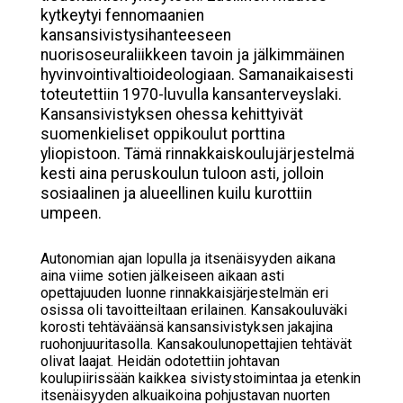
kytkeytyi fennomaanien
kansansivistysihanteeseen
nuorisoseuraliikkeen tavoin ja jälkimmäinen
hyvinvointivaltioideologiaan. Samanaikaisesti
toteutettiin 1970-luvulla kansanterveyslaki.
Kansansivistyksen ohessa kehittyivät
suomenkieliset oppikoulut porttina
yliopistoon. Tämä rinnakkaiskoulujärjestelmä
kesti aina peruskoulun tuloon asti, jolloin
sosiaalinen ja alueellinen kuilu kurottiin
umpeen.
Autonomian ajan lopulla ja itsenäisyyden aikana
aina viime sotien jälkeiseen aikaan asti
opettajuuden luonne rinnakkaisjärjestelmän eri
osissa oli tavoitteiltaan erilainen. Kansakouluväki
korosti tehtäväänsä kansansivistyksen jakajina
ruohonjuuritasolla. Kansakoulunopettajien tehtävät
olivat laajat. Heidän odotettiin johtavan
koulupiirissään kaikkea sivistystoimintaa ja etenkin
itsenäisyyden alkuaikoina pohjustavan nuorten