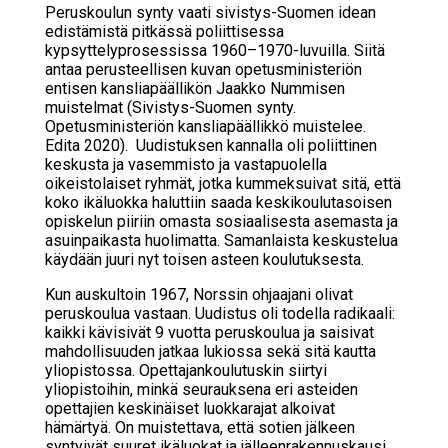
Peruskoulun synty vaati sivistys-Suomen idean
edistämistä pitkässä poliittisessa
kypsyttelyprosessissa 1960–1970-luvuilla. Siitä
antaa perusteellisen kuvan opetusministeriön
entisen kansliapäällikön
Jaakko Nummisen
muistelmat (
Sivistys-Suomen synty.
Opetusministeriön kansliapäällikkö muistelee.
Edita 2020). Uudistuksen kannalla oli poliittinen
keskusta ja vasemmisto ja vastapuolella
oikeistolaiset ryhmät, jotka kummeksuivat sitä, että
koko ikäluokka haluttiin saada keskikoulutasoisen
opiskelun piiriin omasta sosiaalisesta asemasta ja
asuinpaikasta huolimatta. Samanlaista keskustelua
käydään juuri nyt toisen asteen koulutuksesta.
Kun auskultoin 1967, Norssin ohjaajani olivat
peruskoulua vastaan. Uudistus oli todella radikaali:
kaikki kävisivät 9 vuotta peruskoulua ja saisivat
mahdollisuuden jatkaa lukiossa sekä sitä kautta
yliopistossa. Opettajankoulutuskin siirtyi
yliopistoihin, minkä seurauksena eri asteiden
opettajien keskinäiset luokkarajat alkoivat
hämärtyä. On muistettava, että sotien jälkeen
syntyivät suuret ikäluokat ja jälleenrakennuskausi