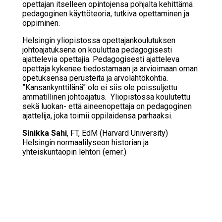
opettajan itselleen opintojensa pohjalta kehittämä
pedagoginen käyttöteoria, tutkiva opettaminen ja
oppiminen.
Helsingin yliopistossa opettajankoulutuksen
johtoajatuksena on kouluttaa pedagogisesti
ajattelevia opettajia. Pedagogisesti ajatteleva
opettaja kykenee tiedostamaan ja arvioimaan oman
opetuksensa perusteita ja arvolähtökohtia.
”Kansankynttilänä” olo ei siis ole poissuljettu
ammatillinen johtoajatus. Yliopistossa koulutettu
sekä luokan- että aineenopettaja on pedagoginen
ajattelija, joka toimii oppilaidensa parhaaksi.
Sinikka Sahi
, FT, EdM (Harvard University)
Helsingin normaalilyseon historian ja
yhteiskuntaopin lehtori (emer.)