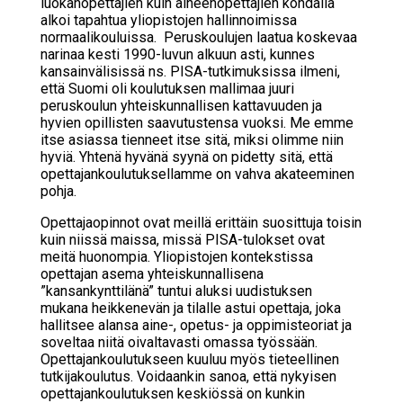
luokanopettajien kuin aineenopettajien kohdalla
alkoi tapahtua yliopistojen hallinnoimissa
normaalikouluissa. Peruskoulujen laatua koskevaa
narinaa kesti 1990-luvun alkuun asti, kunnes
kansainvälisissä ns. PISA-tutkimuksissa ilmeni,
että Suomi oli koulutuksen mallimaa juuri
peruskoulun yhteiskunnallisen kattavuuden ja
hyvien opillisten saavutustensa vuoksi. Me emme
itse asiassa tienneet itse sitä, miksi olimme niin
hyviä. Yhtenä hyvänä syynä on pidetty sitä, että
opettajankoulutuksellamme on vahva akateeminen
pohja.
Opettajaopinnot ovat meillä erittäin suosittuja toisin
kuin niissä maissa, missä PISA-tulokset ovat
meitä huonompia. Yliopistojen kontekstissa
opettajan asema yhteiskunnallisena
”kansankynttilänä” tuntui aluksi uudistuksen
mukana heikkenevän ja tilalle astui opettaja, joka
hallitsee alansa aine-, opetus- ja oppimisteoriat ja
soveltaa niitä oivaltavasti omassa työssään.
Opettajankoulutukseen kuuluu myös tieteellinen
tutkijakoulutus. Voidaankin sanoa, että nykyisen
opettajankoulutuksen keskiössä on kunkin