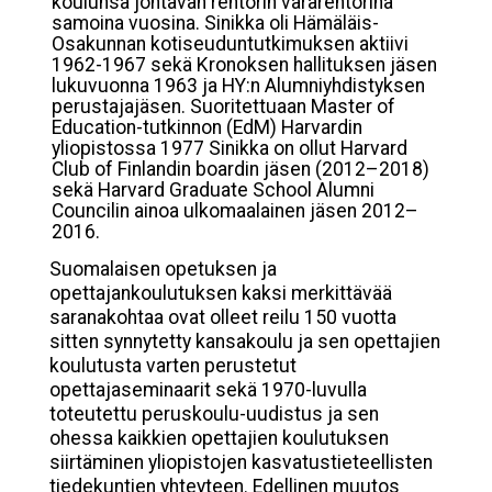
koulunsa johtavan rehtorin vararehtorina
samoina vuosina. Sinikka oli Hämäläis-
Osakunnan kotiseuduntutkimuksen aktiivi
1962-1967 sekä Kronoksen hallituksen jäsen
lukuvuonna 1963 ja HY:n Alumniyhdistyksen
perustajajäsen. Suoritettuaan Master of
Education-tutkinnon (EdM) Harvardin
yliopistossa 1977 Sinikka on ollut Harvard
Club of Finlandin boardin jäsen (2012–2018)
sekä Harvard Graduate School Alumni
Councilin ainoa ulkomaalainen jäsen 2012–
2016.
Suomalaisen opetuksen ja
opettajankoulutuksen kaksi merkittävää
saranakohtaa ovat olleet reilu 150 vuotta
sitten synnytetty kansakoulu ja sen opettajien
koulutusta varten perustetut
opettajaseminaarit sekä 1970-luvulla
toteutettu peruskoulu-uudistus ja sen
ohessa kaikkien opettajien koulutuksen
siirtäminen yliopistojen kasvatustieteellisten
tiedekuntien yhteyteen. Edellinen muutos