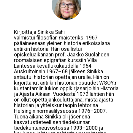
Kirjoittaja Sinikka Sahi
valmistui filosofian maisteriksi 1967
pääaineenaan yleinen historia erikoisalana
antiikin historia. Hän osallistui
opiskeluaikanaan prof. Jaakko Suolahden
roomalaisen epigrafian kurssiin Villa
Lantessa kevätlukukaudella 1964.
Auskultoinnin 1967–68 jälkeen Sinikka
antautui historian opettajan uralle. Hän on
kirjoittanut antiikin historian osuudet WSOY:n
kustantamiin lukion oppikirjasarjoihin Historia
ja Ajasta Aikaan. Vuodesta 1972 lähtien hän
on ollut opettajankouluttajana, mistä ajasta
historian ja yhteiskuntaopin lehtorina
Helsingin normaalilyseossa 1976–2007.
Tuona aikana Sinikka oli jäsenenä
kasvatustieteellisen tiedekunnan
tiedekuntaneuvostossa 1993–2000 ja