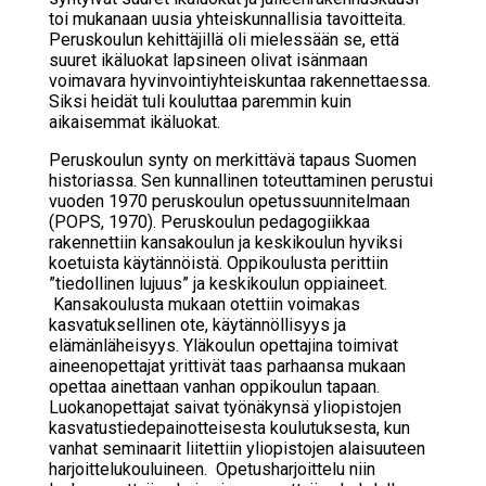
toi mukanaan uusia yhteiskunnallisia tavoitteita.
Peruskoulun kehittäjillä oli mielessään se, että
suuret ikäluokat lapsineen olivat isänmaan
voimavara hyvinvointiyhteiskuntaa rakennettaessa.
Siksi heidät tuli kouluttaa paremmin kuin
aikaisemmat ikäluokat.
Peruskoulun synty on merkittävä tapaus Suomen
historiassa. Sen kunnallinen toteuttaminen perustui
vuoden 1970 peruskoulun opetussuunnitelmaan
(POPS, 1970). Peruskoulun pedagogiikkaa
rakennettiin kansakoulun ja keskikoulun hyviksi
koetuista käytännöistä. Oppikoulusta perittiin
”tiedollinen lujuus” ja keskikoulun oppiaineet.
Kansakoulusta mukaan otettiin voimakas
kasvatuksellinen ote, käytännöllisyys ja
elämänläheisyys. Yläkoulun opettajina toimivat
aineenopettajat yrittivät taas parhaansa mukaan
opettaa ainettaan vanhan oppikoulun tapaan.
Luokanopettajat saivat työnäkynsä yliopistojen
kasvatustiedepainotteisesta koulutuksesta, kun
vanhat seminaarit liitettiin yliopistojen alaisuuteen
harjoittelukouluineen. Opetusharjoittelu niin