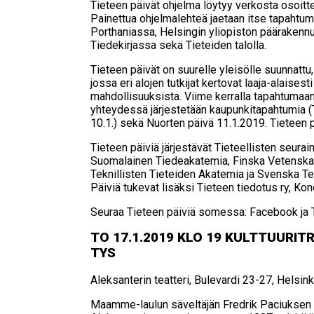
Tieteen päivät ohjelma löytyy verkosta osoit
Painettua ohjelmalehteä jaetaan itse tapahtum
Porthaniassa, Helsingin yliopiston päärakenn
Tiedekirjassa sekä Tieteiden talolla.
Tieteen päivät on suurelle yleisölle suunnattu,
jossa eri alojen tutkijat kertovat laaja-alaises
mahdollisuuksista. Viime kerralla tapahtumaan 
yhteydessä järjestetään kaupunkitapahtumia (T
10.1.) sekä Nuorten päivä 11.1.2019. Tieteen 
Tieteen päiviä järjestävät Tieteellisten seura
Suomalainen Tiedeakatemia, Finska Vetensk
Teknillisten Tieteiden Akatemia ja Svenska T
Päiviä tukevat lisäksi Tieteen tiedotus ry, Kon
Seuraa Tieteen päiviä somessa: Facebook ja T
TO 17.1.2019 KLO 19 KULT­TUU­RIT­RE
TYS
Aleksanterin teatteri, Bulevardi 23-27, Helsink
Maamme-laulun säveltäjän Fredrik Paciuksen 