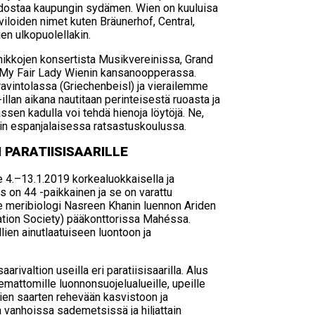
uodostaa kaupungin sydämen. Wien on kuuluisa
viloiden nimet kuten Bräunerhof, Central,
en ulkopuolellakin.
ikkojen konsertista Musikvereinissa, Grand
a My Fair Lady Wienin kansanoopperassa.
ravintolassa (Griechenbeisl) ja vierailemme
llan aikana nautitaan perinteisestä ruoasta ja
sen kadulla voi tehdä hienoja löytöjä. Ne,
siin espanjalaisessa ratsastuskoulussa.
PA­RA­TII­SI­SAA­RIL­LE
le 4.–13.1.2019 korkealuokkaisella ja
us on 44 -paikkainen ja se on varattu
 meribiologi Nasreen Khanin luennon Ariden
vation Society) pääkonttorissa Mahéssa.
lien ainutlaatuiseen luontoon ja
arivaltion useilla eri paratiisisaarilla. Alus
mattomille luonnonsuojelualueille, upeille
llien saarten rehevään kasvistoon ja
a vanhoissa sademetsissä ja hiljattain