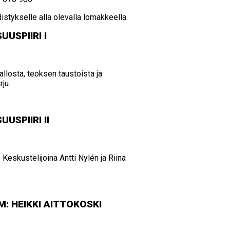
istykselle alla olevalla lomakkeella.
US­PII­RI I
allosta, teoksen taustoista ja
rju.
US­PII­RI II
. Keskustelijoina Antti Nylén ja Riina
 HEIK­KI AIT­TO­KOS­KI