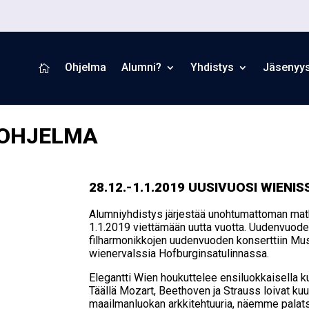
Ohjelma
Alumni?
Yhdistys
Jäsenyy

 OHJELMA
28.12.-1.1.2019 UUSI­VUO­SI WIE­NIS
Alumniyhdistys järjestää unohtumattoman mat
1.1.2019 viettämään uutta vuotta. Uudenvuo
filharmonikkojen uudenvuoden konserttiin Mus
wienervalssia Hofburginsatulinnassa.
Elegantti Wien houkuttelee ensiluokkaisella kul
Täällä Mozart, Beethoven ja Strauss loivat 
maailmanluokan arkkitehtuuria, näemme palatse