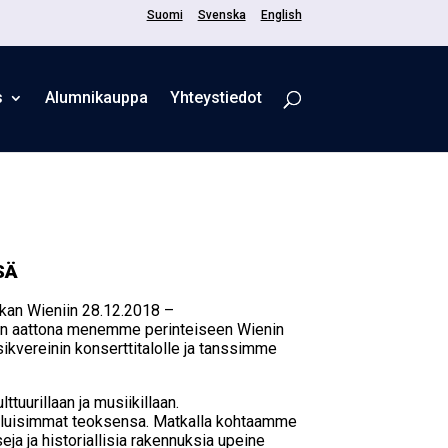
Suomi
Svenska
English
s
Alum­ni­kaup­pa
Yhteystiedot
­SÄ
kan Wieniin 28.12.2018 –
den aattona menemme perinteiseen Wienin
ikvereinin konserttitalolle ja tanssimme
ttuurillaan ja musiikillaan.
kuuluisimmat teoksensa. Matkalla kohtaamme
ja ja historiallisia rakennuksia upeine