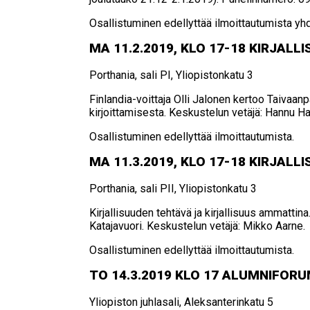
Osallistuminen edellyttää ilmoittautumista yhd
MA 11.2.2019, KLO 17-18 KIR­JAL­LI­SU
Porthania, sali PI, Yliopistonkatu 3
Finlandia-voittaja Olli Jalonen kertoo Taivaanp
kirjoittamisesta. Keskustelun vetäjä: Hannu Ha
Osallistuminen edellyttää ilmoittautumista.
MA 11.3.2019, KLO 17-18 KIR­JAL­LI­SU
Porthania, sali PII, Yliopistonkatu 3
Kirjallisuuden tehtävä ja kirjallisuus ammattina
Katajavuori. Keskustelun vetäjä: Mikko Aarne.
Osallistuminen edellyttää ilmoittautumista.
TO 14.3.2019 KLO 17 ALUM­NI­FO­RUM:
Yliopiston juhlasali, Aleksanterinkatu 5