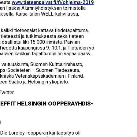
teesta
www.tieteenpaivat.fi/fi/ohjelma-2019
.
an lisäksi Alumniyhdistyksen toimistolla
uksella, Kaisa-talon WELL-kahvilassa,
 kaikki tieteenalat kattava tiedetapahtuma,
ti tieteestä ja tutkimuksesta sekä tieteen
osallistui liki 15 000 ihmistä. Päivien
iedettä kaupungissa 9.-10.1. ja Tieteiden yö
päivien kaikkiin tapahtumiin on vapaa pääsy.
in valtuuskunta, Suomen Kulttuurirahasto,
aps-Societeten – Suomen Tiedeseura,
ekniska Vetenskapsakademien i Finland.
een Säätiö ja Helsingin yliopisto.
witter.
F­FIT HEL­SIN­GIN OOP­PE­RAYH­DIS­
i
Die Loreley -oopperan kantaesitys oli