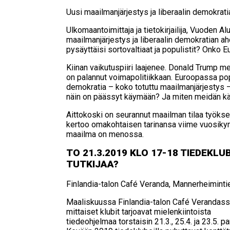
Uusi maa­il­man­jär­jes­tys ja li­be­raa­lin de­mo­kra­t
Ulkomaantoimittaja ja tietokirjailija, Vuoden 
maailmanjärjestys ja liberaalin demokratian ah
pysäyttäisi sortovaltiaat ja populistit? Onko 
Kiinan vaikutuspiiri laajenee. Donald Trump me
on palannut voimapolitiikkaan. Euroopassa popul
demokratia – koko totuttu maailmanjärjestys –
näin on päässyt käymään? Ja miten meidän k
Aittokoski on seurannut maailman tilaa työks
kertoo omakohtaisen tarinansa viime vuosikymm
maailma on menossa.
TO 21.3.2019 KLO 17-18 TIE­DEKLU­
TUT­KI­JAA?
Finlandia-talon Café Veranda, Mannerheiminti
Maaliskuussa Finlandia-talon Café Verandassa 
mittaiset klubit tarjoavat mielenkiintoista
tiedeohjelmaa torstaisin 21.3., 25.4. ja 23.5. 