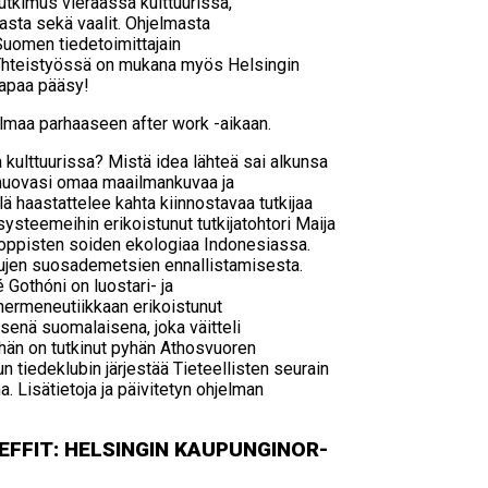
utkimus vieraassa kulttuurissa,
sta sekä vaalit. Ohjelmasta
 Suomen tiedetoimittajain
. Yhteistyössä on mukana myös Helsingin
vapaa pääsy!
jelmaa parhaaseen after work -aikaan.
a kulttuurissa? Mistä idea lähteä sai alkunsa
muovasi omaa maailmankuvaa ja
ä haastattelee kahta kiinnostavaa tutkijaa
steemeihin erikoistunut tutkijatohtori Maija
rooppisten soiden ekologiaa Indonesiassa.
ujen suosademetsien ennallistamisesta.
 Gothóni on luostari- ja
hermeneutiikkaan erikoistunut
isenä suomalaisena, joka väitteli
hän on tutkinut pyhän Athosvuoren
un tiedeklubin järjestää Tieteellisten seurain
 Lisätietoja ja päivitetyn ohjelman
F­FIT: HEL­SIN­GIN KAU­PUN­GI­NOR­