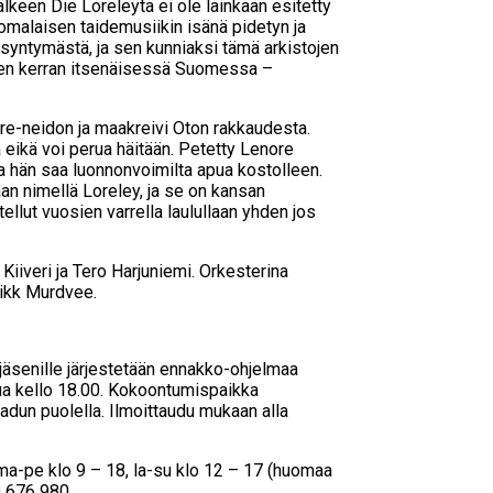
lkeen Die Loreleyta ei ole lainkaan esitetty
omalaisen taidemusiikin isänä pidetyn ja
yntymästä, ja sen kunniaksi tämä arkistojen
sen kerran itsenäisessä Suomessa –
e-neidon ja maakreivi Oton rakkaudesta.
 eikä voi perua häitään. Petetty Lenore
sa hän saa luonnonvoimilta apua kostolleen.
an nimellä Loreley, ja se on kansan
llut vuosien varrella laulullaan yhden jos
iiveri ja Tero Harjuniemi. Orkesterina
Mikk Murdvee.
 jäsenille järjestetään ennakko-ohjelmaa
kua kello 18.00. Kokoontumispaikka
kadun puolella. Ilmoittaudu mukaan alla
 ma-pe klo 9 – 18, la-su klo 12 – 17 (huomaa
9 676 980