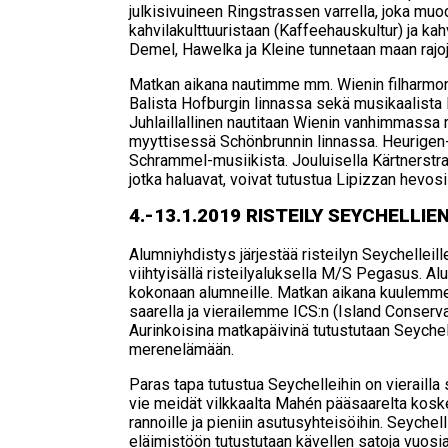
julkisivuineen Ringstrassen varrella, joka m
kahvilakulttuuristaan (Kaffeehauskultur) ja kah
Demel, Hawelka ja Kleine tunnetaan maan rajoj
Matkan aikana nautimme mm. Wienin filharmon
Balista Hofburgin linnassa sekä musikaalist
Juhlaillallinen nautitaan Wienin vanhimmassa 
myyttisessä Schönbrunnin linnassa. Heurigen-i
Schrammel-musiikista. Jouluisella Kärtnerstras
jotka haluavat, voivat tutustua Lipizzan hevo
4.-13.1.2019 RIS­TEI­LY SEYC­HEL­LIEN 
Alumniyhdistys järjestää risteilyn Seychelleil
viihtyisällä risteilyaluksella M/S Pegasus. Al
kokonaan alumneille. Matkan aikana kuulemme
saarella ja vierailemme ICS:n (Island Conser
Aurinkoisina matkapäivinä tutustutaan Seychel
merenelämään.
Paras tapa tutustua Seychelleihin on vierailla sa
vie meidät vilkkaalta Mahén pääsaarelta koske
rannoille ja pieniin asutusyhteisöihin. Seyche
eläimistöön tutustutaan kävellen satoja vuosi