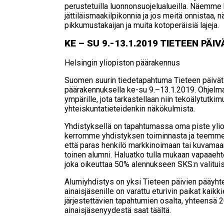
perustetuilla luonnonsuojelualueilla. Näemme 
jättiläismaakilpikonnia ja jos meitä onnistaa,
pikkumustakaijan ja muita kotoperäisiä lajeja.
KE – SU 9.-13.1.2019 TIE­TEEN PÄI
Helsingin yliopiston päärakennus
Suomen suurin tiedetapahtuma Tieteen päivät j
päärakennuksella ke-su 9.–13.1.2019. Ohjel
ympärille, jota tarkastellaan niin tekoälytutkim
yhteiskuntatieteidenkin näkökulmista.
Yhdistyksellä on tapahtumassa oma piste ylio
kerromme yhdistyksen toiminnasta ja teemm
että paras henkilö markkinoimaan tai kuvamaa
toinen alumni. Haluatko tulla mukaan vapaaeht
joka oikeuttaa 50% alennukseen SKS:n valituist
Alumiyhdistys on yksi Tieteen päivien pääyh
ainaisjäsenille on varattu eturivin paikat kaik
järjestettävien tapahtumien osalta, yhteensä 2
ainaisjäsenyydestä saat täältä.