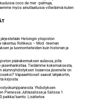
kuuluisia coco de mer -palmuja,
 näemme myös ainutlaatuisia villieläimiä kuten
VÄT
ärjestetään Helsingin yliopiston
ma rakentuu Rohkeus – Mod -teeman
uksen ja luonnontieteiden kuin historian ja
piston päärakennuksen aulassa, jolla
e jäsenhankintaa. Tiedämme kokemuksesta,
n alumniyhdistyksen lisäarvoa jäsenelle on
oiseksi? Vapaaehtoiset saavat lahjakortin,
a kirjoista.
teistyökumppaneista. Yhdistyksen
kien Pienessä Juhlasalissa ja Salissa 1
0 paikka/luento. Lisätietoa