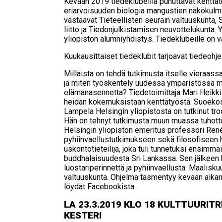
Kevään 2019 tiedeklubeilla puhuttavat kenttät
eriarvoisuuden biologia mangustien näkökulma
vastaavat Tieteellisten seurain valtuuskunta,
liitto ja Tiedonjulkistamisen neuvottelukunta
yliopiston alumniyhdistys. Tiedeklubeille on 
Kuukausittaiset tiedeklubit tarjoavat tiedeoh
Millaista on tehdä tutkimusta itselle vieraass
ja miten työskentely uudessa ympäristössä 
elämänasennetta? Tiedetoimittaja Mari Heikkil
heidän kokemuksistaan kenttätyöstä. Suoekosy
Lampela Helsingin yliopistosta on tutkinut t
Hän on tehnyt tutkimusta muun muassa tuhott
Helsingin yliopiston emeritus professori René
pyhiinvaellustutkimukseen sekä filosofiseen 
uskontotieteilijä, joka tuli tunnetuksi ensimmä
buddhalaisuudesta Sri Lankassa. Sen jälkeen 
luostariperinnettä ja pyhiinvaellusta. Maalisku
valtuuskunta. Ohjelma täsmentyy kevään aikana.
löydät Facebookista.
LA 23.3.2019 KLO 18 KULT­TUU­RIT­RE
KES­TE­RI