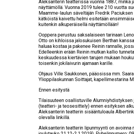
Aleksanterin teatterissa vuonna 1887, minkä jä
näyttämöllä. Vuonna 2019 tulee 210 vuotta su
Maamme-laulun säveltäjän Fredrik Paciuksen s
kätköistä kaivettu helmi esitetään ensimmäi
kuitenkin alkuperäisellä näyttämöllään!
Ooppera perustuu saksalaiseen tarinaan Lenor
Otto on kihloissa jalosukuisen Berthan kanssa
haluaa kostaa ja pakenee Reinin rannalle, jos
Edelleenkin erään Reinin mutkan kallio tunneta
keskuudessa kiertävien tarujen mukaan houkute
toisenkin jokilaivurin ajamaan karille.
Ohjaus Ville Saukkonen, pääosissa mm. Saara K
Ylioppilaskunnan Soittajat, kapellimestarina 
Ennen esitystä
Tilaisuuteen osallistuville Alumniyhdistyksen
(teatteri- ja teosesittely) ennen esityksen al
Aleksanterin teatterin sisääntuloaula Albertin
olevalla linkillä.
Aleksanterin teatterin lipunmyynti on avoinna
joulutauko 21.12-2.1.2019). Puhelinnumero: 0