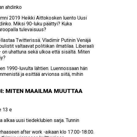
ian ah­din­ko
Alumni 2019 Heikki Aittokosken luento Uusi
dinko. Miksi 90-luku päättyi? Kuka
Euroopalla tulevaisuus?
llastaa Twitterissä. Vladimir Putinin Venäjä
istit valtaavat politiikan ilmatilaa. Liberaali
 on uhattuna sekä ulkoa että sisältä. Miten
äy?
een 1990-luvulta lähtien. Luennossaan hän
enistä ja esittää arvionsa siitä, mihin
BI: MI­TEN MAA­IL­MA MUUT­TAA
e 13 e
alkaa uusi tiedeklubien sarja. Tunnin
parhaaseen after work -aikaan klo 17.00-18.00.